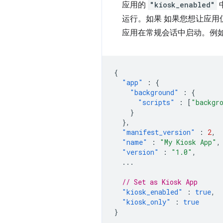
应用的
"kiosk_enabled"
运行。如果 如果您想让应
应用在常规会话中启动。例
{
"app"
:
{
"background"
:
{
"scripts"
:
[
"backgr
}
},
"manifest_version"
:
2
,
"name"
:
"My Kiosk App"
,
"version"
:
"1.0"
,
...
// Set as Kiosk App
"kiosk_enabled"
:
true
,
"kiosk_only"
:
true
}