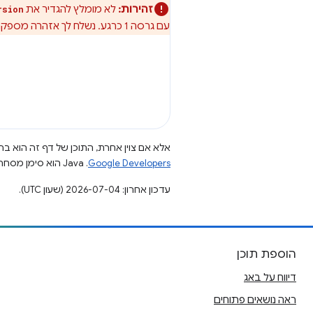
זהירות:
לא מומלץ להגדיר את
rsion
עם גרסה 1 כרגע. נשלח לך אזהרה מספקת לפני שגרסה 1 תפסיק לפעול.
אלא אם צוין אחרת, התוכן של דף זה הוא ברי
Google Developers‏
.‏ Java הוא סימן מסחרי רשום של חברת Oracle ו/או של השותפים העצמאיים שלה.
עדכון אחרון: 2026-07-04 (שעון UTC).
הוספת תוכן
דיווח על באג
ראה נושאים פתוחים