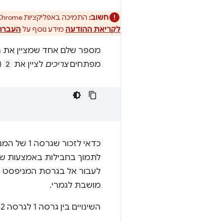
חשוב:
התמיכה באפליקציות Chrome תוסר בכל הפלטפורמות מ-Chrome. דפדפן Chrome ו- חנות האינטרנט של Chrome תמשיך לתמוך בתוספים.
לקריאת ההודעה
מידע נוסף על
העברת
מפתחים
צריכים
לציין את
2
(
כדאי לזכור שגרסה 1 של המניפסט
לתמוך בחבילות באמצעות שימ
לעבור אל בגרסת המניפסט החדשה ב-Chrome 18 יש אפשרות לציי
מושבת לגמרי.
השינויים בין גרסה 1 לגרסה 2 של פורמט קובץ המניפסט מתוארים בפירוט