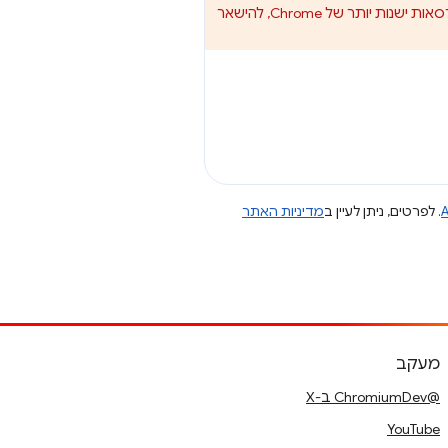
2 ב-Chrome מגרסה 17 ומטה. אם התוסף צריך פועלות בגרסאות ישנות יותר של Chrome, להישאר
A
. לפרטים, ניתן לעיין ב
מדיניות האתר
מעקב
@ChromiumDev ב-X
YouTube