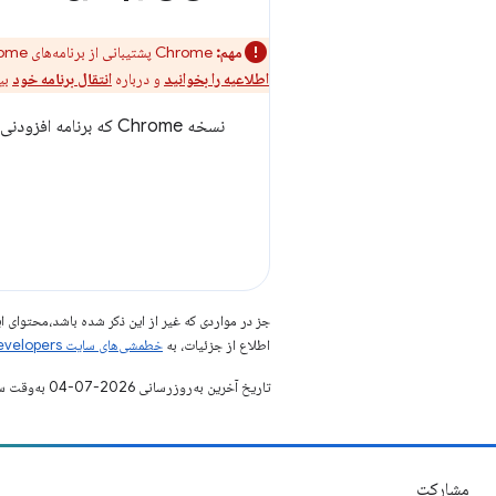
مهم:
Chrome پشتیبانی از برنامه‌های Chrome را در همه پلتفرم‌ها حذف خواهد کرد. مرورگر کروم و فروشگاه وب کروم به پشتیبانی از برنامه‌های افزودنی ادامه خواهند داد.
اطلاعیه را بخوانید
و درباره
انتقال برنامه خود
بیش
نسخه Chrome که برنامه افزودنی، برنامه یا طرح زمینه شما به آن نیاز دارد، در صورت وجود. فرمت این رشته مانند فیلد
جز در مواردی که غیر از این ذکر شده باشد،‌محتوا
اطلاع از جزئیات، به
خطمشی‌های سایت Google Developers‏
تاریخ آخرین به‌روزرسانی 2026-07-04 به‌وقت ساعت هماهنگ جهانی.
مشارکت