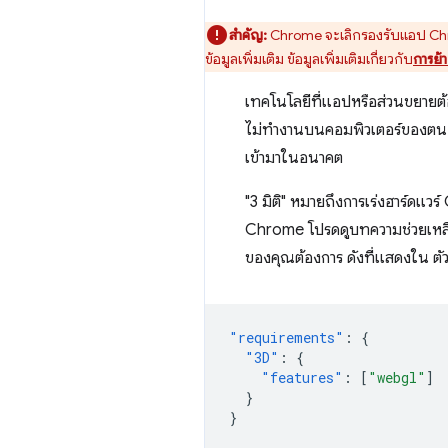
สำคัญ:
Chrome จะเลิกรองรับแอป Chro
ข้อมูลเพิ่มเติม ข้อมูลเพิ่มเติมเกี่ยวกับ
การย้
เทคโนโลยีที่แอปหรือส่วนขยายต้อง
ไม่ทำงานบนคอมพิวเตอร์ของตน ขณ
เข้ามาในอนาคต
"3 มิติ" หมายถึงการเร่งฮาร์ดแว
Chrome โปรดดูบทความช่วยเหลือ
ของคุณต้องการ ดังที่แสดงใน ตัว
"requirements"
:
{
"3D"
:
{
"features"
:
[
"webgl"
]
}
}