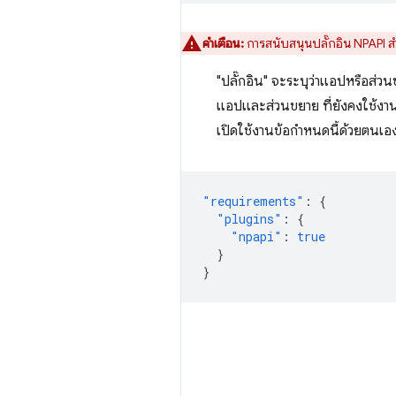
คำเตือน:
การสนับสนุนปลั๊กอิน NPAPI 
"ปลั๊กอิน" จะระบุว่าแอปหรือส่วน
แอปและส่วนขยาย ที่ยังคงใช้งานไ
เปิดใช้งานข้อกำหนดนี้ด้วยตนเอง 
"requirements"
:
{
"plugins"
:
{
"npapi"
:
true
}
}