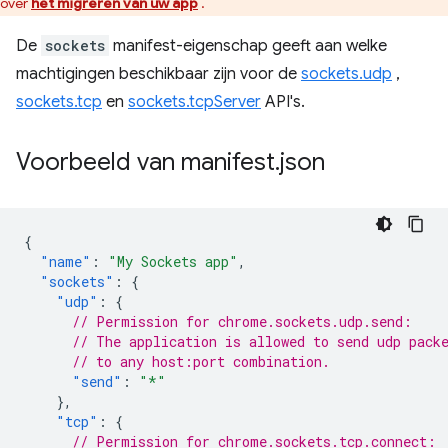
over
het migreren van uw app
.
De
sockets
manifest-eigenschap geeft aan welke
machtigingen beschikbaar zijn voor de
sockets.udp
,
sockets.tcp
en
sockets.tcpServer
API's.
Voorbeeld van manifest
.
json
{
"name"
:
"My Sockets app"
,
"sockets"
:
{
"udp"
:
{
// Permission for chrome.sockets.udp.send:
// The application is allowed to send udp pack
// to any host:port combination.
"send"
:
"*"
},
"tcp"
:
{
// Permission for chrome.sockets.tcp.connect: