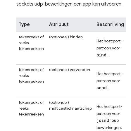
sockets.udp-bewerkingen een app kan uitvoeren.
Type
Attribuut
Beschrijving
tekenreeks of
(optioneel)
binden
Het host:port-
reeks
patroon voor
tekenreeksen
bind
.
tekenreeks of
(optioneel)
verzenden
Het host:port-
reeks
patroon voor
tekenreeksen
send
.
tekenreeks of
(optioneel)
Het host:port-
reeks
multicastlidmaatschap
patroon voor
tekenreeksen
joinGroup
bewerkingen.