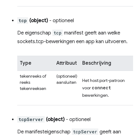
tcp
(object)
- optioneel
De eigenschap
tcp
manifest geeft aan welke
sockets.tcp-bewerkingen een app kan uitvoeren.
Type
Attribuut
Beschrijving
tekenreeks of
(optioneel)
Het host:port-patroon
reeks
aansluiten
connect
voor
tekenreeksen
bewerkingen.
tcpServer
(object)
- optioneel
De manifesteigenschap
tcpServer
geeft aan