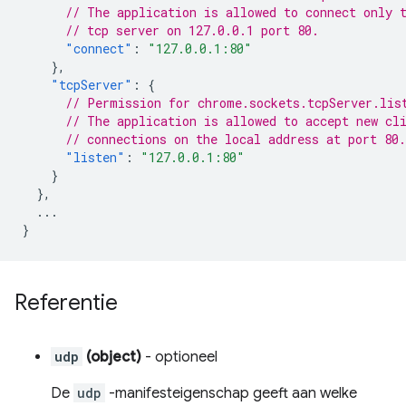
// The application is allowed to connect only 
// tcp server on 127.0.0.1 port 80.
"connect"
:
"127.0.0.1:80"
},
"tcpServer"
:
{
// Permission for chrome.sockets.tcpServer.lis
// The application is allowed to accept new cl
// connections on the local address at port 80.
"listen"
:
"127.0.0.1:80"
}
},
...
}
Referentie
udp
(object)
- optioneel
De
udp
-manifesteigenschap geeft aan welke