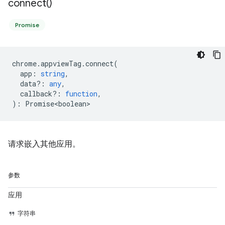
connect(
)
Promise
chrome
.
appviewTag
.
connect
(
app
:
string
,
data?
:
any
,
callback?
:
function
,
)
:
Promise<boolean>
请求嵌入其他应用。
参数
应用
字符串