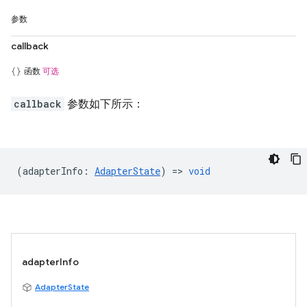
参数
callback
函数
可选
callback
参数如下所示：
(
adapterInfo
:
AdapterState
) =>
void
adapterInfo
AdapterState