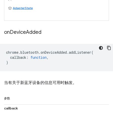
AdapterState
on
Device
Added
chrome
.
bluetooth
.
onDeviceAdded
.
addListener
(
callback
:
function
,
)
当有关于新蓝牙设备的信息可用时触发。
参数
callback