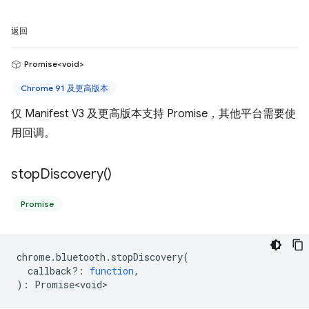
返回
Promise<void>
Chrome 91 及更高版本
仅 Manifest V3 及更高版本支持 Promise，其他平台需要使
用回调。
stop
Discovery(
)
Promise
chrome
.
bluetooth
.
stopDiscovery
(
callback?
:
function
,
)
:
Promise<void>