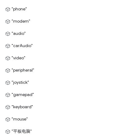
"phone"
"modem"
"audio"
"carAudio"
"video"
"peripheral"
"joystick"
"gamepad"
"keyboard"
"mouse"
"平板电脑"