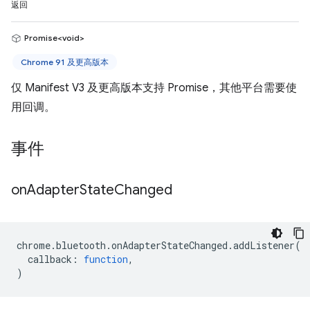
返回
Promise<void>
Chrome 91 及更高版本
仅 Manifest V3 及更高版本支持 Promise，其他平台需要使
用回调。
事件
on
Adapter
State
Changed
chrome
.
bluetooth
.
onAdapterStateChanged
.
addListener
(
callback
:
function
,
)