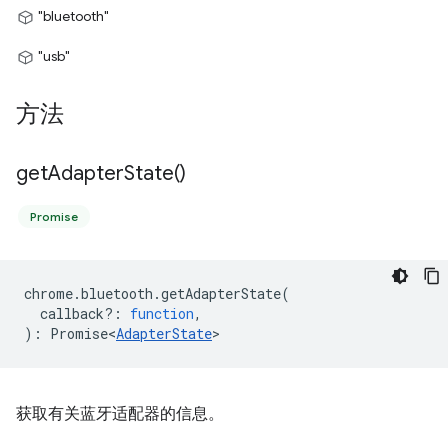
"bluetooth"
"usb"
方法
get
Adapter
State(
)
Promise
chrome
.
bluetooth
.
getAdapterState
(
callback?
:
function
,
)
:
Promise<
AdapterState
>
获取有关蓝牙适配器的信息。