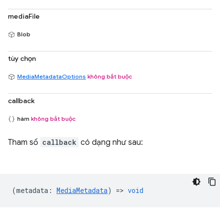
mediaFile
Blob
tùy chọn
MediaMetadataOptions
không bắt buộc
callback
hàm
không bắt buộc
Tham số
callback
có dạng như sau:
(
metadata
:
MediaMetadata
) =>
void