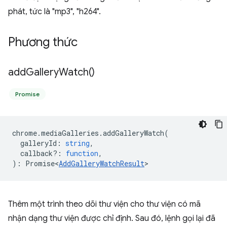
phát, tức là "mp3", "h264".
Phương thức
add
Gallery
Watch(
)
Promise
chrome
.
mediaGalleries
.
addGalleryWatch
(
galleryId
:
string
,
callback?
:
function
,
)
:
Promise<
AddGalleryWatchResult
>
Thêm một trình theo dõi thư viện cho thư viện có mã
nhận dạng thư viện được chỉ định. Sau đó, lệnh gọi lại đã