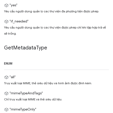
"yes"
Yêu cầu người dùng quản lý các thư viện đa phương tiện được phép.
"if_needed"
Yêu cầu người dùng quản lý các thư viện được phép chỉ khi tập hợp trả về
sẽ trống.
Get
Metadata
Type
ENUM
"all"
Truy xuất loại MIME, thẻ siêu dữ liệu và hình ảnh được đính kèm.
"mimeTypeAndTags"
Chỉ truy xuất loại MIME và thẻ siêu dữ liệu.
"mimeTypeOnly"