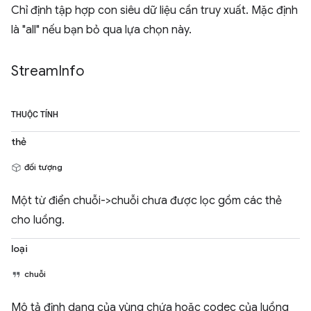
Chỉ định tập hợp con siêu dữ liệu cần truy xuất. Mặc định
là "all" nếu bạn bỏ qua lựa chọn này.
Stream
Info
THUỘC TÍNH
thẻ
đối tượng
Một từ điển chuỗi->chuỗi chưa được lọc gồm các thẻ
cho luồng.
loại
chuỗi
Mô tả định dạng của vùng chứa hoặc codec của luồng