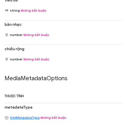
tiêu đề
string
không bắt buộc
bản nhạc
number
không bắt buộc
chiều rộng
number
không bắt buộc
Media
Metadata
Options
THUỘC TÍNH
metadataType
GetMetadataType
không bắt buộc