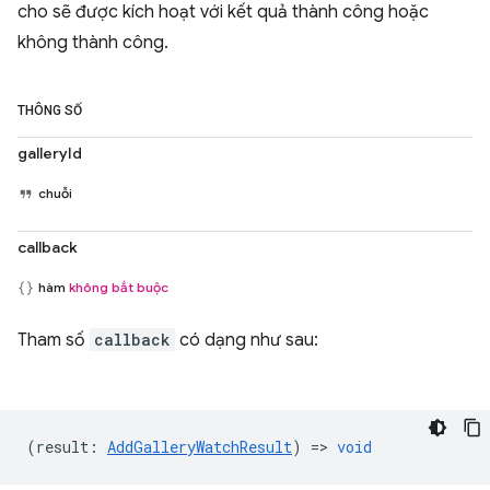
cho sẽ được kích hoạt với kết quả thành công hoặc
không thành công.
THÔNG SỐ
galleryId
chuỗi
callback
hàm
không bắt buộc
Tham số
callback
có dạng như sau:
(
result
:
AddGalleryWatchResult
) =>
void