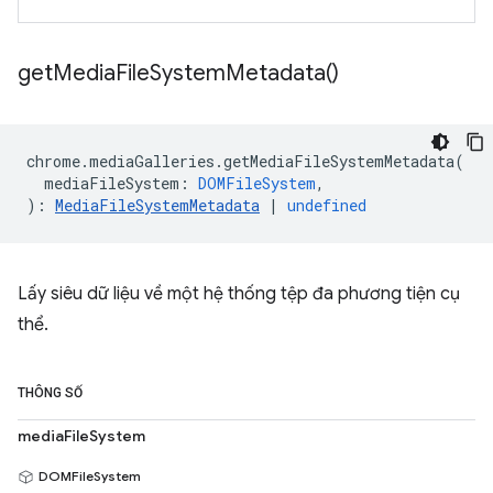
get
Media
File
System
Metadata(
)
chrome
.
mediaGalleries
.
getMediaFileSystemMetadata
(
mediaFileSystem
:
DOMFileSystem
,
)
:
MediaFileSystemMetadata
|
undefined
Lấy siêu dữ liệu về một hệ thống tệp đa phương tiện cụ
thể.
THÔNG SỐ
mediaFileSystem
DOMFileSystem