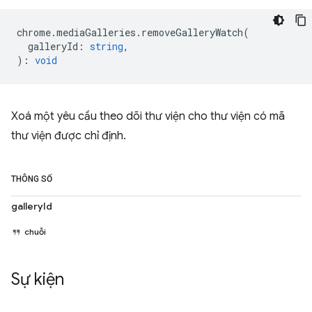
chrome
.
mediaGalleries
.
removeGalleryWatch
(
galleryId
:
string
,
)
:
void
Xoá một yêu cầu theo dõi thư viện cho thư viện có mã
thư viện được chỉ định.
THÔNG SỐ
galleryId
chuỗi
Sự kiện