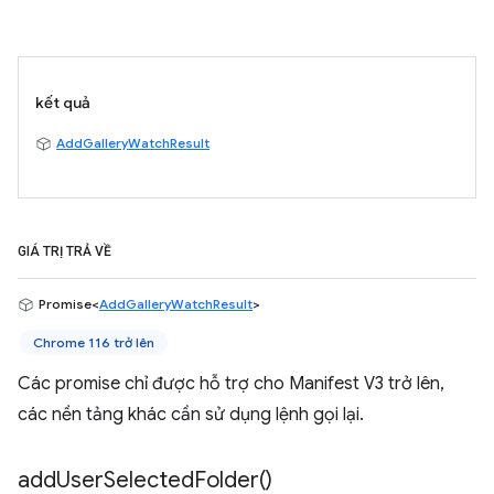
kết quả
AddGalleryWatchResult
GIÁ TRỊ TRẢ VỀ
Promise<
AddGalleryWatchResult
>
Chrome 116 trở lên
Các promise chỉ được hỗ trợ cho Manifest V3 trở lên,
các nền tảng khác cần sử dụng lệnh gọi lại.
add
User
Selected
Folder(
)