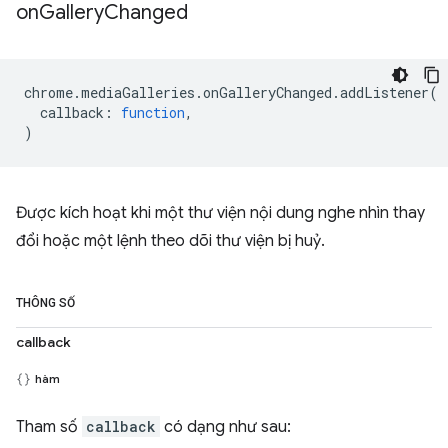
on
Gallery
Changed
chrome
.
mediaGalleries
.
onGalleryChanged
.
addListener
(
callback
:
function
,
)
Được kích hoạt khi một thư viện nội dung nghe nhìn thay
đổi hoặc một lệnh theo dõi thư viện bị huỷ.
THÔNG SỐ
callback
hàm
Tham số
callback
có dạng như sau: