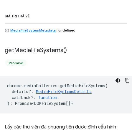
GIÁ TRỊ TRẢ VỀ
MediaFileSystemMetadata
| undefined
get
Media
File
Systems(
)
Promise
chrome
.
mediaGalleries
.
getMediaFileSystems
(
details?
:
MediaFileSystemsDetails
,
callback?
:
function
,
)
:
Promise<DOMFileSystem
[]>
Lấy các thư viện đa phương tiện được định cấu hình