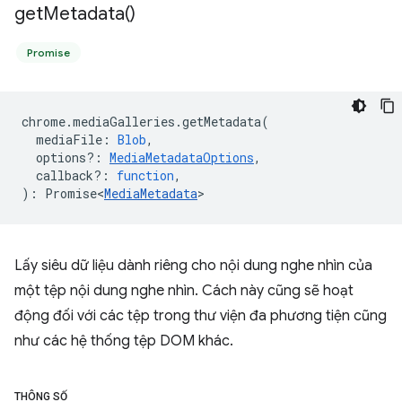
get
Metadata(
)
Promise
chrome
.
mediaGalleries
.
getMetadata
(
mediaFile
:
Blob
,
options?
:
MediaMetadataOptions
,
callback?
:
function
,
)
:
Promise<
MediaMetadata
>
Lấy siêu dữ liệu dành riêng cho nội dung nghe nhìn của
một tệp nội dung nghe nhìn. Cách này cũng sẽ hoạt
động đối với các tệp trong thư viện đa phương tiện cũng
như các hệ thống tệp DOM khác.
THÔNG SỐ