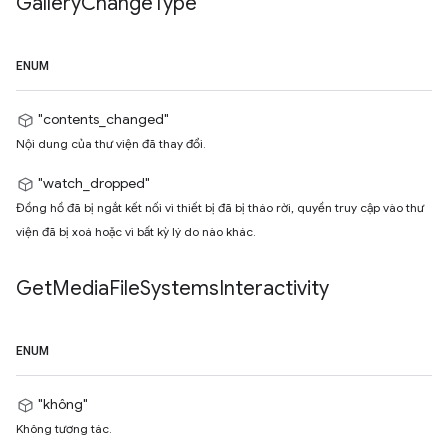
Gallery
Change
Type
ENUM
"contents_changed"
Nội dung của thư viện đã thay đổi.
"watch_dropped"
Đồng hồ đã bị ngắt kết nối vì thiết bị đã bị tháo rời, quyền truy cập vào thư
viện đã bị xoá hoặc vì bất kỳ lý do nào khác.
Get
Media
File
Systems
Interactivity
ENUM
"không"
Không tương tác.