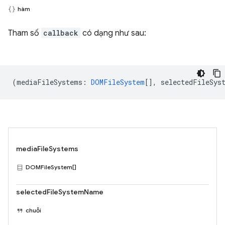
hàm
Tham số
callback
có dạng như sau:
(
mediaFileSystems
:
DOMFileSystem
[],
selectedFileSys
mediaFileSystems
DOMFileSystem[]
selectedFileSystemName
chuỗi