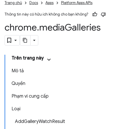
Trang chủ
Docs
Apps
Platform Apps APIs
Thông tin này có hữu ích không cho bạn không?
chrome
.
media
Galleries
Trên trang này
Mô tả
Quyền
Phạm vi cung cấp
Loại
AddGalleryWatchResult