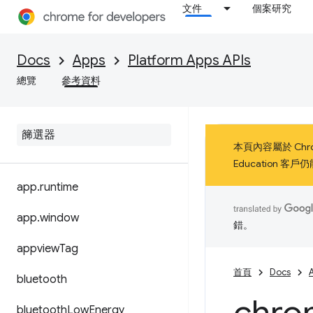
文件
個案研究
Docs
Apps
Platform Apps APIs
總覽
參考資料
本頁內容屬於 Chro
Education 
app
.
runtime
app
.
window
錯。
appview
Tag
首頁
Docs
bluetooth
bluetooth
Low
Energy