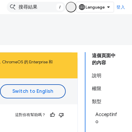
/
登入
這個頁面中
meOS 的 Enterprise 和
的內容
說明
權限
類型
AcceptInf
這對你有幫助嗎？
o