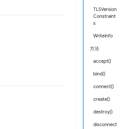
TLSVersion
Constraint
s
WriteInfo
方法
accept()
bind()
connect()
create()
destroy()
disconnect