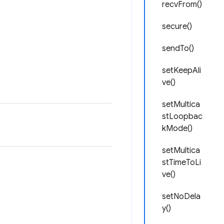
recvFrom()
secure()
sendTo()
setKeepAli
ve()
setMultica
stLoopbac
kMode()
setMultica
stTimeToLi
ve()
setNoDela
y()