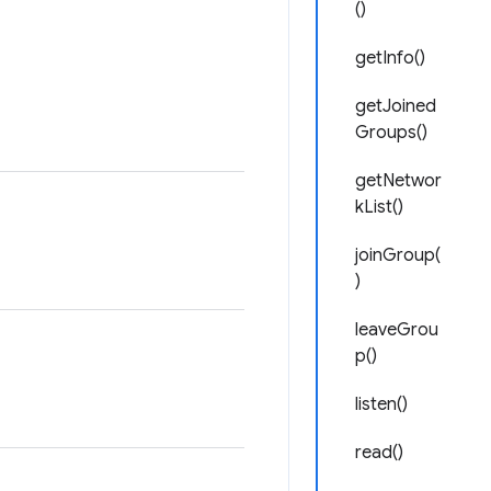
()
getInfo()
getJoined
Groups()
getNetwor
kList()
joinGroup(
)
leaveGrou
p()
listen()
read()