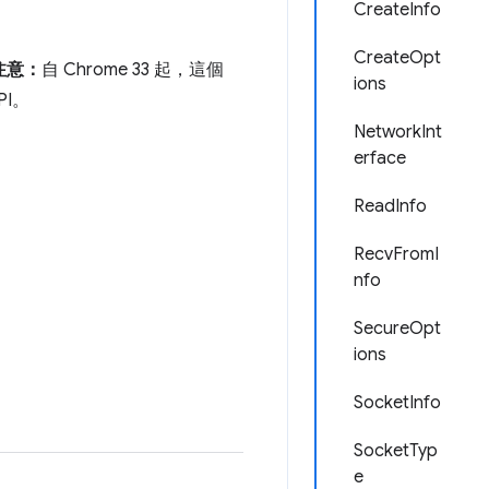
CreateInfo
CreateOpt
注意：
自 Chrome 33 起，這個
ions
PI。
NetworkInt
erface
ReadInfo
RecvFromI
nfo
SecureOpt
ions
SocketInfo
SocketTyp
e