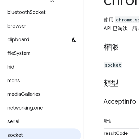
chro
bluetooth
Socket
使用
chrome.s
browser
API 已淘汰，
clipboard
權限
file
System
socket
hid
mdns
類型
media
Galleries
Accept
Info
networking
.
onc
serial
屬性
resultCode
socket