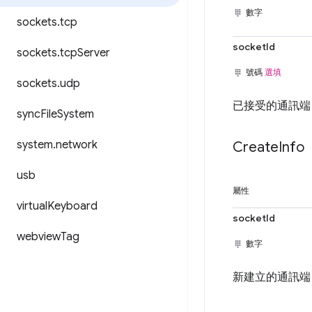
數字
sockets
.
tcp
socketId
sockets
.
tcp
Server
號碼
選填
sockets
.
udp
已接受的通訊端 
sync
File
System
system
.
network
Create
Info
usb
屬性
virtual
Keyboard
socketId
webview
Tag
數字
新建立的通訊端 