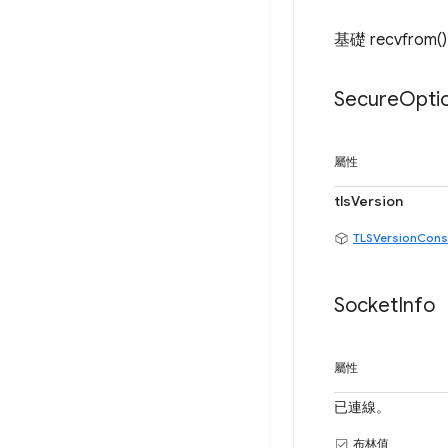
基礎 recvfrom
Secure
Opti
屬性
tlsVersion
TLSVersionCons
Socket
Info
屬性
已連線。
布林值