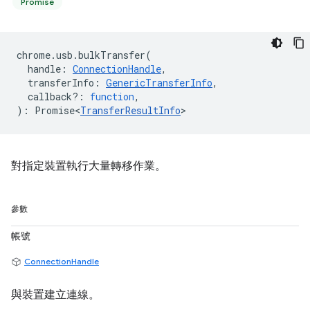
Promise
chrome
.
usb
.
bulkTransfer
(
handle
:
ConnectionHandle
,
transferInfo
:
GenericTransferInfo
,
callback?
:
function
,
)
:
Promise<
TransferResultInfo
>
對指定裝置執行大量轉移作業。
參數
帳號
ConnectionHandle
與裝置建立連線。