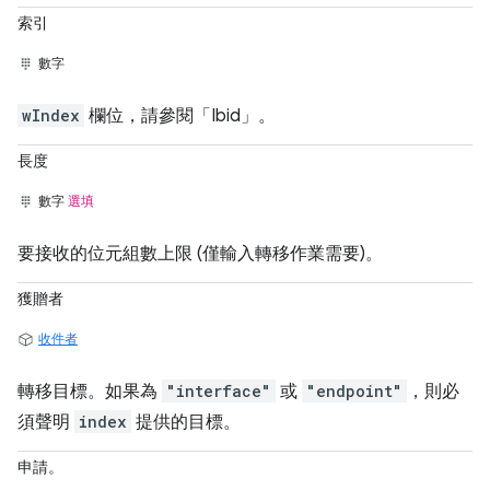
索引
數字
wIndex
欄位，請參閱「Ibid」
。
長度
數字
選填
要接收的位元組數上限 (僅輸入轉移作業需要)。
獲贈者
收件者
轉移目標。如果為
"interface"
或
"endpoint"
，則必
須聲明
index
提供的目標。
申請。