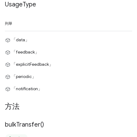
Usage
Type
列舉
「data」
「feedback」
「explicitFeedback」
「periodic」
「notification」
方法
bulk
Transfer(
)