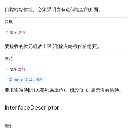
目標端點位址。必須聲明含有這個端點的介面。
長度
數字
選填
要接收的位元組數上限 (僅輸入轉移作業需要)。
逾時
數字
選填
Chrome 43 以上版本
要求逾時時間 (以毫秒為單位)。預設值
0
表示沒有逾時。
Interface
Descriptor
屬性