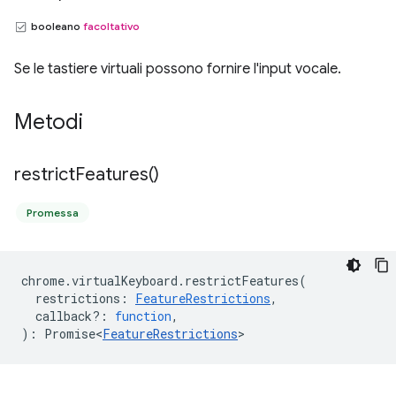
booleano
facoltativo
Se le tastiere virtuali possono fornire l'input vocale.
Metodi
restrict
Features(
)
Promessa
chrome
.
virtualKeyboard
.
restrictFeatures
(
restrictions
:
FeatureRestrictions
,
callback?
:
function
,
)
:
Promise<
FeatureRestrictions
>