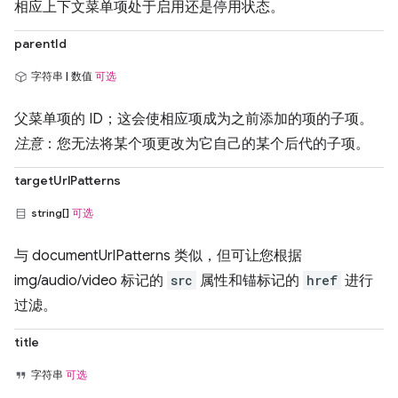
相应上下文菜单项处于启用还是停用状态。
parentId
字符串 | 数值
可选
父菜单项的 ID；这会使相应项成为之前添加的项的子项。
注意
：您无法将某个项更改为它自己的某个后代的子项。
targetUrlPatterns
string[]
可选
与 documentUrlPatterns 类似，但可让您根据
img/audio/video 标记的
src
属性和锚标记的
href
进行
过滤。
title
字符串
可选