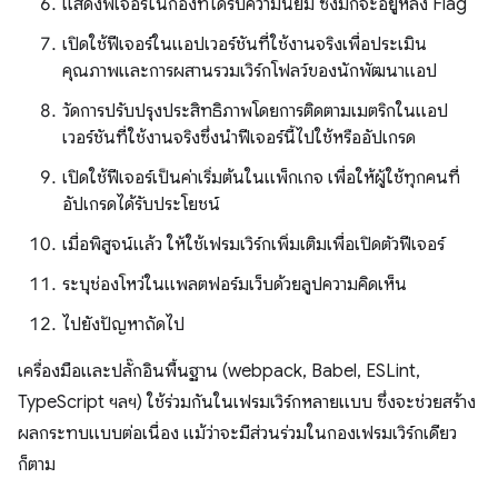
แสดงฟีเจอร์ในกองที่ได้รับความนิยม ซึ่งมักจะอยู่หลัง Flag
เปิดใช้ฟีเจอร์ในแอปเวอร์ชันที่ใช้งานจริงเพื่อประเมิน
คุณภาพและการผสานรวมเวิร์กโฟลว์ของนักพัฒนาแอป
วัดการปรับปรุงประสิทธิภาพโดยการติดตามเมตริกในแอป
เวอร์ชันที่ใช้งานจริงซึ่งนําฟีเจอร์นี้ไปใช้หรืออัปเกรด
เปิดใช้ฟีเจอร์เป็นค่าเริ่มต้นในแพ็กเกจ เพื่อให้ผู้ใช้ทุกคนที่
อัปเกรดได้รับประโยชน์
เมื่อพิสูจน์แล้ว ให้ใช้เฟรมเวิร์กเพิ่มเติมเพื่อเปิดตัวฟีเจอร์
ระบุช่องโหว่ในแพลตฟอร์มเว็บด้วยลูปความคิดเห็น
ไปยังปัญหาถัดไป
เครื่องมือและปลั๊กอินพื้นฐาน (webpack, Babel, ESLint,
TypeScript ฯลฯ) ใช้ร่วมกันในเฟรมเวิร์กหลายแบบ ซึ่งจะช่วยสร้าง
ผลกระทบแบบต่อเนื่อง แม้ว่าจะมีส่วนร่วมในกองเฟรมเวิร์กเดียว
ก็ตาม