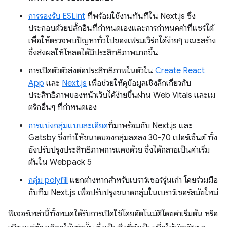
การรองรับ ESLint
ที่พร้อมใช้งานทันทีใน Next.js ซึ่ง
ประกอบด้วยปลั๊กอินที่กำหนดเองและการกำหนดค่าที่แชร์ได้
เพื่อให้ตรวจพบปัญหาทั่วไปของเฟรมเวิร์กได้ง่ายๆ ขณะสร้าง
ซึ่งส่งผลให้โหลดได้มีประสิทธิภาพมากขึ้น
การเปิดตัวตัวส่งต่อประสิทธิภาพในตัวใน
Create React
App
และ
Next.js
เพื่อช่วยให้ดูข้อมูลเชิงลึกเกี่ยวกับ
ประสิทธิภาพของหน้าเว็บได้ง่ายขึ้นผ่าน Web Vitals และเม
ตริกอื่นๆ ที่กําหนดเอง
การแบ่งกลุ่มแบบละเอียด
ที่มาพร้อมกับ Next.js และ
Gatsby ซึ่งทำให้ขนาดของกลุ่มลดลง 30-70 เปอร์เซ็นต์ ทั้ง
ยังปรับปรุงประสิทธิภาพการแคชด้วย ซึ่งได้กลายเป็นค่าเริ่ม
ต้นใน Webpack 5
กลุ่ม polyfill
แยกต่างหากสําหรับเบราว์เซอร์รุ่นเก่า โดยร่วมมือ
กับทีม Next.js เพื่อปรับปรุงขนาดกลุ่มในเบราว์เซอร์สมัยใหม่
ฟีเจอร์เหล่านี้ทั้งหมดได้รับการเปิดใช้โดยอัตโนมัติโดยค่าเริ่มต้น หรือ