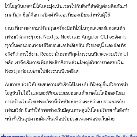
ใช้โซลูชันเหล่านี้ได้และมุ่งเน้นเวลาไปกับสิ่งที่สําคัญต่อผลิตภัณฑ์
มากที่สุด ซึ่งก็คือการเปิดตัวฟีเจอร์ที่ยอดเยี่ยมสําหรับผู้ใช้
ขณะที่เราพยายามปรับปรุงเครื่องมือที่ใช้ในทุกเลเยอร์ของสแต็ก
เฟรมเวิร์กต่างๆ เช่น Next.js, Nuxt และ Angular CLI จะจัดการ
ทุกขั้นตอนของวงจรชีวิตของแอปพลิเคชัน ด้วยเหตุนี้ และข้อเท็จ
จริงที่ว่าการใช้งาน React นั้นมากที่สุดในระบบนิเวศเฟรมเวิร์ก UI
หลัก เราจึงเริ่มการเพิ่มประสิทธิภาพส่วนใหญ่ด้วยการทดสอบใน
Next.js ก่อนขยายไปยังระบบนิเวศอื่นๆ
Aurora ช่วยให้ประสบความสำเร็จได้ในระดับที่ใหญ่ขึ้นด้วยการนำ
โซลูชันไปใช้ใน
เลเยอร์ที่เหมาะสม
ของสแต็กเทคโนโลยียอดนิยม
การสร้างเว็บด้วยเฟรมเวิร์กนี้ช่วยปิดช่องว่างระหว่างเบราว์เซอร์กับ
เฟรมเวิร์ก ซึ่งทำให้การสร้างเว็บมีคุณภาพสูงไปโดยปริยาย ทั้งยังทำ
หน้าที่เป็นลูปความคิดเห็นเพื่อปรับปรุงแพลตฟอร์มเว็บด้วย