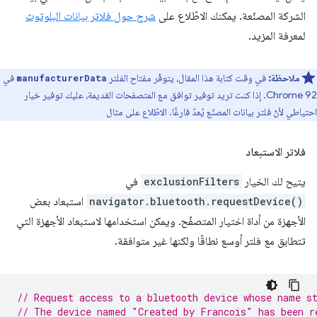
الشركة المصنّعة. يمكنك الاطّلاع على
شرح حول فلاتر بيانات البلوتوث
لمعرفة المزيد.
ملاحظة:
في وقت كتابة هذا المقال، يتوفّر مفتاح الفلتر
في
manufacturerData
Chrome 92. إذا كنت تريد توفير توافق مع المتصفحات القديمة، عليك توفير خيار
احتياطي لأنّ فلتر بيانات المصنّع يُعدّ فارغًا. الاطّلاع على مثال
فلاتر الاستبعاد
يتيح لك الخيار
exclusionFilters
في
navigator.bluetooth.requestDevice()
استبعاد بعض
الأجهزة من أداة اختيار المتصفّح. ويمكن استخدامها لاستبعاد الأجهزة التي
تتطابق مع فلتر أوسع نطاقًا ولكنها غير متوافقة.
// Request access to a bluetooth device whose name s
// The device named "Created by Francois" has been r