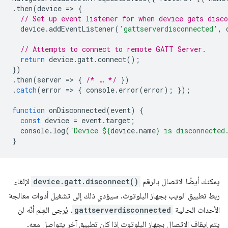
.
then
(
device
=
>
{
// Set up event listener for when device gets disco
device
.
addEventListener
(
'gattserverdisconnected'
,
// Attempts to connect to remote GATT Server.
return
device
.
gatt
.
connect
();
})
.
then
(
server
=
>
{
/* … */
})
.
catch
(
error
=
>
{
console
.
error
(
error
);
});
function
onDisconnected
(
event
)
{
const
device
=
event
.
target
;
console
.
log
(
`Device 
${
device
.
name
}
 is disconnected
}
يمكنك أيضًا الاتصال بالرقم
device.gatt.disconnect()
لإلغاء
ربط تطبيق الويب بجهاز البلوتوث. سيؤدي ذلك إلى تشغيل أدوات معالجة
الأحداث الحالية
gattserverdisconnected
. يُرجى العِلم أنّه لن
يتم إيقاف الاتصال بجهاز البلوتوث إذا كان تطبيق آخر يتواصل معه.