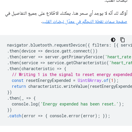
نبضات القلب.
أؤكّد لك أنّه لا يوجد أي سحر هنا. يمكنك الاطّلاع على جميع التفاصيل في
صفحة سمات نقطة التحكّم في معدّل نبضات القلب
.
navigator
.
bluetooth
.
requestDevice
({
filters
:
[{
serv
.
then
(
device
=
>
device
.
gatt
.
connect
())
.
then
(
server
=
>
server
.
getPrimaryService
(
'heart_rate
.
then
(
service
=
>
service
.
getCharacteristic
(
'heart_ra
.
then
(
characteristic
=
>
{
// Writing 1 is the signal to reset energy expended
const
resetEnergyExpended
=
Uint8Array
.
of
(
1
);
return
characteristic
.
writeValue
(
resetEnergyExpend
})
.
then
(
_
=
>
{
console
.
log
(
'Energy expended has been reset.'
);
})
.
catch
(
error
=
>
{
console
.
error
(
error
);
});