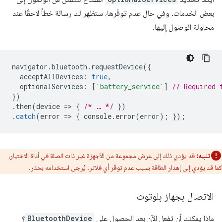
بعض الخدمات. وفي حال عدم توفّرها، ستظهر لك رسالة خطأ لاحقًا عند
محاولة الوصول إليها.
navigator
.
bluetooth
.
requestDevice
({
acceptAllDevices
:
true
,
optionalServices
:
[
'battery_service'
]
// Required 
})
.
then
(
device
=
>
{
/* … */
})
.
catch
(
error
=
>
{
console
.
error
(
error
);
});
تنبيه:
قد يؤدي ذلك إلى عرض مجموعة من الأجهزة غير ذات الصلة في أداة الاختيار،
كما قد يؤدي إلى إهدار الطاقة بسبب عدم توفّر أي فلاتر. يُرجى استخدامه بحذر.
الاتصال بجهاز بلوتوث
ماذا يمكنك أن تفعل الآن بعد الحصول على
BluetoothDevice
؟