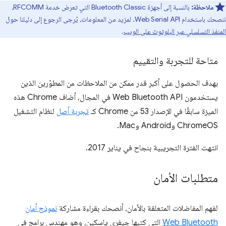
ملاحظة:
بالنسبة إلى أجهزة Bluetooth Classic التي تعرض خدمة RFCOMM،
ننصحك باستخدام Web Serial API. لمزيد من المعلومات، يُرجى الرجوع إلى دليلنا حول
المنفذ التسلسلي عبر البلوتوث على الويب
.
متاحة للتجربة والتقييم
بهدف الحصول على أكبر قدر ممكن من الملاحظات من المطوّرين الذين
يستخدمون Web Bluetooth API في المجال، أضاف Chrome هذه
الميزة سابقًا في الإصدار 53 من Chrome كـ
تجربة أصل
لنظام التشغيل
ChromeOS وAndroid وMac.
انتهت الفترة التجريبية بنجاح في يناير 2017.
متطلبات الأمان
لفهم المفاضلات المتعلقة بالأمان، أنصحك بقراءة مشاركة
نموذج أمان
Web Bluetooth
التي كتبها جيفري ياسكين، وهو مهندس برامج في