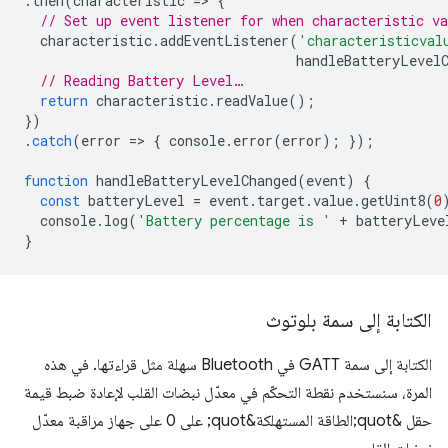
.
then
(
characteristic
=
>
{
// Set up event listener for when characteristic va
characteristic
.
addEventListener
(
'characteristicval
handleBatteryLevel
// Reading Battery Level…
return
characteristic
.
readValue
();
})
.
catch
(
error
=
>
{
console
.
error
(
error
);
});
function
handleBatteryLevelChanged
(
event
)
{
const
batteryLevel
=
event
.
target
.
value
.
getUint8
(
0
console
.
log
(
'Battery percentage is '
+
batteryLeve
}
الكتابة إلى سمة بلوتوث
الكتابة إلى سمة GATT في Bluetooth سهلة مثل قراءتها. في هذه
المرة، سنستخدم نقطة التحكّم في معدّل نبضات القلب لإعادة ضبط قيمة
حقل &quot;الطاقة المستهلكة&quot; على 0 على جهاز مراقبة معدّل