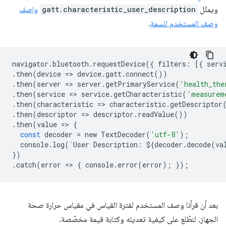
ويمثّل
gatt.characteristic_user_description
واصف
وصف المستخدم للسمة
.
navigator
.
bluetooth
.
requestDevice
({
filters
:
[{
serv
.
then
(
device
=
>
device
.
gatt
.
connect
())
.
then
(
server
=
>
server
.
getPrimaryService
(
'health_the
.
then
(
service
=
>
service
.
getCharacteristic
(
'measurem
.
then
(
characteristic
=
>
characteristic
.
getDescriptor
.
then
(
descriptor
=
>
descriptor
.
readValue
())
.
then
(
value
=
>
{
const
decoder
=
new
TextDecoder
(
'utf-8'
);
console
.
log
(
`
User
Description
:
$
{
decoder
.
decode
(
va
})
.
catch
(
error
=
>
{
console
.
error
(
error
);
});
بعد أن قرأنا وصف المستخدم لفترة القياس في مقياس حرارة صحة
الجهاز، لنطّلع على كيفية تعديله وكتابة قيمة مخصّصة.