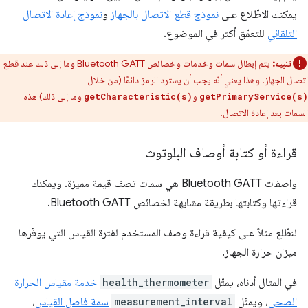
يمكنك الاطّلاع على
نموذج قطع الاتصال بالجهاز
و
نموذج إعادة الاتصال
التلقائي
للتعمّق أكثر في الموضوع.
تنبيه:
يتم إبطال سمات وخدمات وخصائص Bluetooth GATT وما إلى ذلك عند قطع
اتصال الجهاز. وهذا يعني أنّه يجب أن يسترد الرمز دائمًا (من خلال
و
وما إلى ذلك) هذه
getCharacteristic(s)
getPrimaryService(s)
السمات بعد إعادة الاتصال.
قراءة أو كتابة أوصاف البلوتوث
واصفات Bluetooth GATT هي سمات تصف قيمة مميزة. ويمكنك
قراءتها وكتابتها بطريقة مشابهة لخصائص Bluetooth GATT.
لنطّلع مثلاً على كيفية قراءة وصف المستخدم لفترة القياس التي يوفّرها
ميزان حرارة الجهاز.
في المثال أدناه، يمثّل
health_thermometer
خدمة مقياس الحرارة
الصحي
، ويمثّل
measurement_interval
سمة فاصل القياس
،