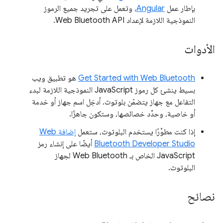
بإطار عمل
Angular
، وتعمل على تجريد جميع الرموز
النموذجية اللازمة لإعداد Web Bluetooth API.
الأدوات
Get Started with Web Bluetooth
هو تطبيق ويب
بسيط ينشئ كل رموز JavaScript النموذجية اللازمة لبدء
التفاعل مع جهاز يتضمّن بلوتوث. أدخِل اسم جهاز أو خدمة
أو خاصية، وحدِّد خصائصها، وستكون جاهزًا.
إذا كنت مطوِّرًا يستخدم البلوتوث، ستعمل
إضافة Web
Bluetooth Developer Studio
أيضًا على إنشاء رمز
JavaScript الخاص بـ Web Bluetooth لجهاز
البلوتوث.
نصائح