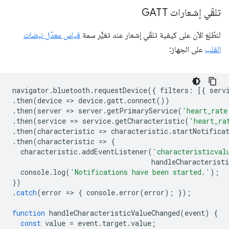
تلقّي إشعارات GATT
لنطّلِع الآن على كيفية تلقّي إشعار عند تغيُّر سمة
قياس معدّل نبضات
القلب
على الجهاز:
navigator
.
bluetooth
.
requestDevice
({
filters
:
[{
serv
.
then
(
device
=
>
device
.
gatt
.
connect
())
.
then
(
server
=
>
server
.
getPrimaryService
(
'heart_rate
.
then
(
service
=
>
service
.
getCharacteristic
(
'heart_ra
.
then
(
characteristic
=
>
characteristic
.
startNotifica
.
then
(
characteristic
=
>
{
characteristic
.
addEventListener
(
'characteristicval
handleCharacteristi
console
.
log
(
'Notifications have been started.'
);
})
.
catch
(
error
=
>
{
console
.
error
(
error
);
});
function
handleCharacteristicValueChanged
(
event
)
{
const
value
=
event
.
target
.
value
;