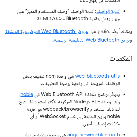
الخدمات من جهاز BLE
كتابة الواصف
: كتابة الواصف "وصف المستخدم المميز" على
جهاز يعمل بتقنية Bluetooth منخفضة الطاقة
يمكنك أيضًا الاطّلاع على
عروض Web Bluetooth التوضيحية المنسّقة
و
برامج Web Bluetooth التعليمية الرسمية
.
المكتبات
web-bluetooth-utils
هي وحدة npm تضيف بعض
الوظائف المريحة إلى واجهة برمجة التطبيقات.
يتوفّر برنامج محاكاة Web Bluetooth API في
noble
،
وهو وحدة Node.js BLE المركزية الأكثر استخدامًا. يتيح
لك ذلك استخدام webpack/browserify مع حزمة
noble بدون الحاجة إلى خادم WebSocket أو أي
مكوّنات إضافية أخرى.
angular-web-bluetooth
هي وحدة نمطية خاصة