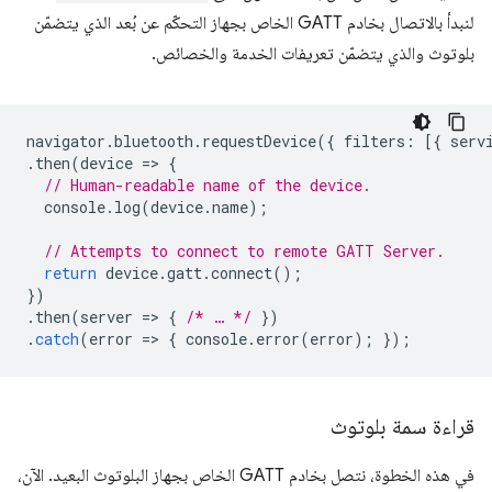
لنبدأ بالاتصال بخادم GATT الخاص بجهاز التحكّم عن بُعد الذي يتضمّن
بلوتوث والذي يتضمّن تعريفات الخدمة والخصائص.
navigator
.
bluetooth
.
requestDevice
({
filters
:
[{
serv
.
then
(
device
=
>
{
// Human-readable name of the device.
console
.
log
(
device
.
name
);
// Attempts to connect to remote GATT Server.
return
device
.
gatt
.
connect
();
})
.
then
(
server
=
>
{
/* … */
})
.
catch
(
error
=
>
{
console
.
error
(
error
);
});
قراءة سمة بلوتوث
في هذه الخطوة، نتصل بخادم GATT الخاص بجهاز البلوتوث البعيد. الآن،