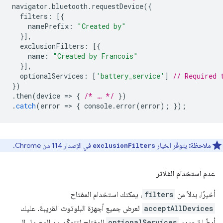
navigator
.
bluetooth
.
requestDevice
({
filters
:
[{
namePrefix
:
"Created by"
}],
exclusionFilters
:
[{
name
:
"Created by Francois"
}],
optionalServices
:
[
'battery_service'
]
// Required 
})
.
then
(
device
=
>
{
/* … */
})
.
catch
(
error
=
>
{
console
.
error
(
error
);
});
ملاحظة:
يتوفّر الخيار
في الإصدار 114 من Chrome.
exclusionFilters
عدم استخدام الفلاتر
أخيرًا، بدلاً من
filters
، يمكنك استخدام المفتاح
acceptAllDevices
لعرض جميع أجهزة البلوتوث القريبة. عليك
أيضًا تحديد
optionalServices
المفتاح لتتمكّن من الوصول إلى