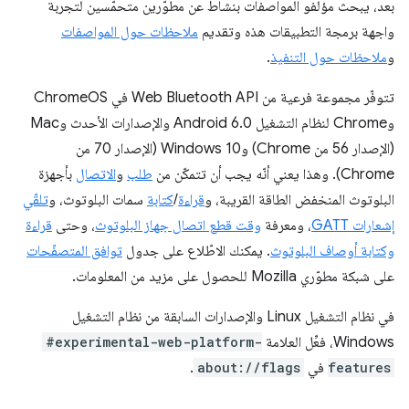
بعد، يبحث مؤلفو المواصفات بنشاط عن مطوّرين متحمّسين لتجربة
واجهة برمجة التطبيقات هذه وتقديم
ملاحظات حول المواصفات
و
ملاحظات حول التنفيذ
.
تتوفّر مجموعة فرعية من Web Bluetooth API في ChromeOS
وChrome لنظام التشغيل Android 6.0 والإصدارات الأحدث وMac
(الإصدار 56 من Chrome) وWindows 10 (الإصدار 70 من
Chrome). وهذا يعني أنّه يجب أن تتمكّن من
طلب
و
الاتصال
بأجهزة
البلوتوث المنخفض الطاقة القريبة، و
قراءة
/
كتابة
سمات البلوتوث، و
تلقّي
إشعارات GATT
، ومعرفة
وقت قطع اتصال جهاز البلوتوث
، وحتى
قراءة
وكتابة أوصاف البلوتوث
. يمكنك الاطّلاع على جدول
توافق المتصفّحات
على شبكة مطوّري Mozilla للحصول على مزيد من المعلومات.
في نظام التشغيل Linux والإصدارات السابقة من نظام التشغيل
Windows، فعِّل العلامة
#experimental-web-platform-
features
في
about://flags
.