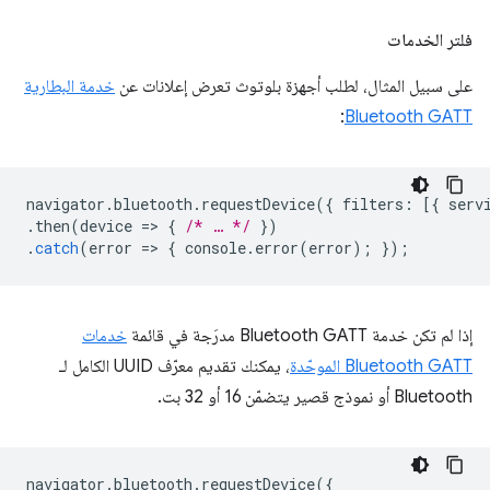
فلتر الخدمات
على سبيل المثال، لطلب أجهزة بلوتوث تعرض إعلانات عن
خدمة البطارية
:
Bluetooth GATT
navigator
.
bluetooth
.
requestDevice
({
filters
:
[{
serv
.
then
(
device
=
>
{
/* … */
})
.
catch
(
error
=
>
{
console
.
error
(
error
);
});
إذا لم تكن خدمة Bluetooth GATT مدرَجة في قائمة
خدمات
Bluetooth GATT الموحّدة
، يمكنك تقديم معرّف UUID الكامل لـ
Bluetooth أو نموذج قصير يتضمّن 16 أو 32 بت.
navigator
.
bluetooth
.
requestDevice
({