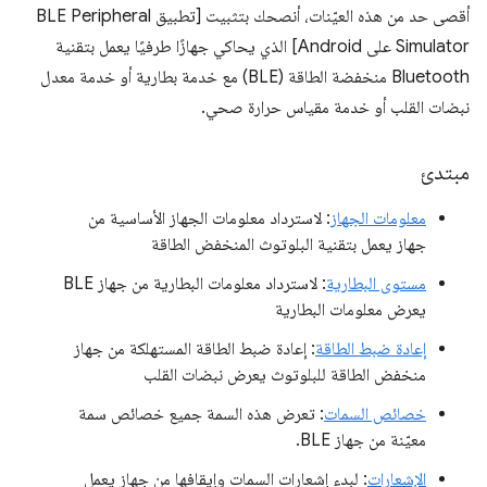
أقصى حد من هذه العيّنات، أنصحك بتثبيت [تطبيق BLE Peripheral
Simulator على Android] الذي يحاكي جهازًا طرفيًا يعمل بتقنية
Bluetooth منخفضة الطاقة (BLE) مع خدمة بطارية أو خدمة معدل
نبضات القلب أو خدمة مقياس حرارة صحي.
مبتدئ
معلومات الجهاز
: لاسترداد معلومات الجهاز الأساسية من
جهاز يعمل بتقنية البلوتوث المنخفض الطاقة
مستوى البطارية
: لاسترداد معلومات البطارية من جهاز BLE
يعرض معلومات البطارية
إعادة ضبط الطاقة
: إعادة ضبط الطاقة المستهلكة من جهاز
منخفض الطاقة للبلوتوث يعرض نبضات القلب
خصائص السمات
: تعرض هذه السمة جميع خصائص سمة
معيّنة من جهاز BLE.
الإشعارات
: لبدء إشعارات السمات وإيقافها من جهاز يعمل