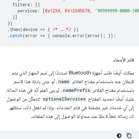
filters
:
[{
services
:
[
0x1234
,
0x12345678
,
'99999999-0000-10
}]
})
.
then
(
device
=
>
{
/* … */
})
.
catch
(
error
=
>
{
console
.
error
(
error
);
});
فلتر الأسماء
يمكنك أيضًا طلب أجهزة Bluetooth استنادًا إلى اسم الجهاز الذي يتم
الإعلان عنه باستخدام مفتاح الفلاتر
name
، أو حتى بادئة هذا الاسم
باستخدام مفتاح الفلاتر
namePrefix
. يُرجى العِلم أنّه في هذه الحالة،
عليك أيضًا تحديد المفتاح
optionalServices
لتتمكّن من الوصول
إلى أي خدمات غير مضمّنة في فلتر الخدمات. وإذا لم تفعل ذلك، ستظهر
لك رسالة خطأ لاحقًا عند محاولة الوصول إلى هذه الملفات.