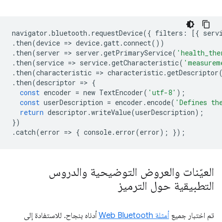
navigator
.
bluetooth
.
requestDevice
({
filters
:
[{
serv
.
then
(
device
=
>
device
.
gatt
.
connect
())
.
then
(
server
=
>
server
.
getPrimaryService
(
'health_the
.
then
(
service
=
>
service
.
getCharacteristic
(
'measurem
.
then
(
characteristic
=
>
characteristic
.
getDescriptor
.
then
(
descriptor
=
>
{
const
encoder
=
new
TextEncoder
(
'utf-8'
);
const
userDescription
=
encoder
.
encode
(
'Defines th
return
descriptor
.
writeValue
(
userDescription
);
})
.
catch
(
error
=
>
{
console
.
error
(
error
);
});
العيّنات والعروض التوضيحية والدروس
التطبيقية حول الترميز
تم اختبار جميع
أمثلة Web Bluetooth
أدناه بنجاح. للاستفادة إلى