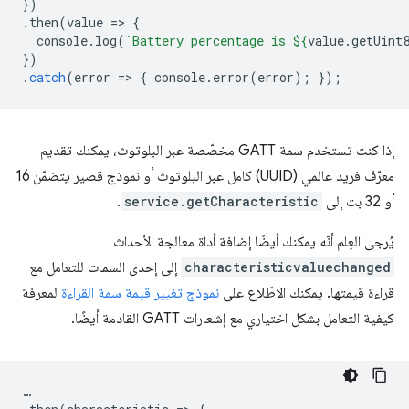
})
.
then
(
value
=
>
{
console
.
log
(
`Battery percentage is 
${
value
.
getUint
})
.
catch
(
error
=
>
{
console
.
error
(
error
);
});
إذا كنت تستخدم سمة GATT مخصّصة عبر البلوتوث، يمكنك تقديم
معرّف فريد عالمي (UUID) كامل عبر البلوتوث أو نموذج قصير يتضمّن 16
أو 32 بت إلى
service.getCharacteristic
.
يُرجى العِلم أنّه يمكنك أيضًا إضافة أداة معالجة الأحداث
characteristicvaluechanged
إلى إحدى السمات للتعامل مع
قراءة قيمتها. يمكنك الاطّلاع على
نموذج تغيير قيمة سمة القراءة
لمعرفة
كيفية التعامل بشكل اختياري مع إشعارات GATT القادمة أيضًا.
…