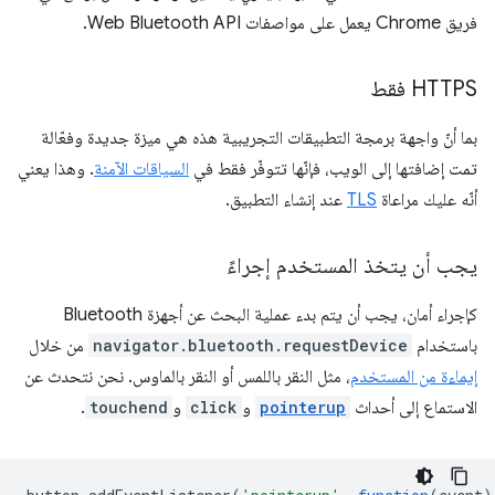
فريق Chrome يعمل على مواصفات Web Bluetooth API.
‫HTTPS فقط
بما أنّ واجهة برمجة التطبيقات التجريبية هذه هي ميزة جديدة وفعّالة
تمت إضافتها إلى الويب، فإنّها تتوفّر فقط في
السياقات الآمنة
. وهذا يعني
أنّه عليك مراعاة
TLS
عند إنشاء التطبيق.
يجب أن يتخذ المستخدم إجراءً
كإجراء أمان، يجب أن يتم بدء عملية البحث عن أجهزة Bluetooth
باستخدام
navigator.bluetooth.requestDevice
من خلال
إيماءة من المستخدم
، مثل النقر باللمس أو النقر بالماوس. نحن نتحدث عن
الاستماع إلى أحداث
pointerup
و
click
و
touchend
.