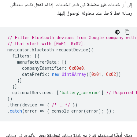
إلى أي خدمات غير مضمّنة في فلتر الخدمات. إذا لم تفعل ذلك، ستتلقّى
رسالة خطأ لاحقًا عند محاولة الوصول إليها.
// Filter Bluetooth devices from Google company with
// that start with [0x01, 0x02].
navigator
.
bluetooth
.
requestDevice
({
filters
:
[{
manufacturerData
:
[{
companyIdentifier
:
0x00e0
,
dataPrefix
:
new
Uint8Array
([
0x01
,
0x02
])
}]
}],
optionalServices
:
[
'battery_service'
]
// Required 
})
.
then
(
device
=
>
{
/* … */
})
.
catch
(
error
=
>
{
console
.
error
(
error
);
});
يمكن أيضًا استخدام قناع مع بادئة بيانات لمطابقة بعض الأنماط في بيانات