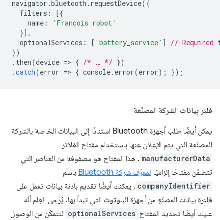
navigator
.
bluetooth
.
requestDevice
({
filters
:
[{
name
:
'Francois robot'
}],
optionalServices
:
[
'battery_service'
]
// Required 
})
.
then
(
device
=
>
{
/* … */
})
.
catch
(
error
=
>
{
console
.
error
(
error
);
});
فلتر بيانات الشركة المصنّعة
يمكن أيضًا طلب أجهزة Bluetooth استنادًا إلى البيانات الخاصة بالشركة
المصنّعة التي يتم الإعلان عنها باستخدام مفتاح الفلاتر
manufacturerData
. هذا المفتاح هو مصفوفة من العناصر التي
تتضمّن مفتاحًا إلزاميًا
لمعرّف شركة Bluetooth
باسم
companyIdentifier
. يمكنك أيضًا تقديم بادئة بيانات تعمل على
فلترة بيانات المصنّع من أجهزة البلوتوث التي تبدأ بها. يُرجى العِلم أنّه
عليك أيضًا تحديد المفتاح
optionalServices
لتتمكّن من الوصول