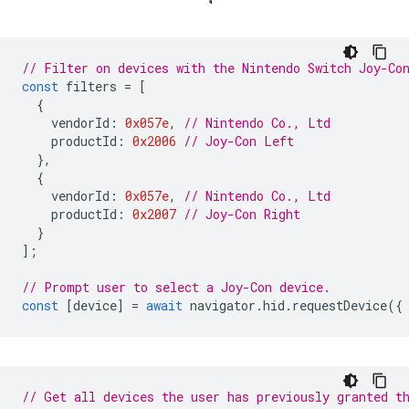
// Filter on devices with the Nintendo Switch Joy-Co
const
filters
=
[
{
vendorId
:
0x057e
,
// Nintendo Co., Ltd
productId
:
0x2006
// Joy-Con Left
},
{
vendorId
:
0x057e
,
// Nintendo Co., Ltd
productId
:
0x2007
// Joy-Con Right
}
];
// Prompt user to select a Joy-Con device.
const
[
device
]
=
await
navigator
.
hid
.
requestDevice
({
// Get all devices the user has previously granted t