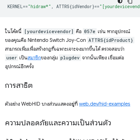
KERNEL
==
"hidraw*"
,
 ATTRS{idVendor}
==
"[yourdevicevend
ในโค้ดนี้
[yourdevicevendor]
คือ
057e
เช่น หากอุปกรณ์
ของคุณคือ Nintendo Switch Joy-Con
ATTRS{idProduct}
สามารถเพิ่มเพื่อสร้างกฎที่เฉพาะเจาะจงมากขึ้นได้ ตรวจสอบว่า
user
เป็น
สมาชิก
ของกลุ่ม
plugdev
จากนั้นเพียง เชื่อมต่อ
อุปกรณ์อีกครั้ง
การสาธิต
ตัวอย่าง WebHID บางส่วนแสดงอยู่ที่
web.dev/hid-examples
ความปลอดภัยและความเป็นส่วนตัว