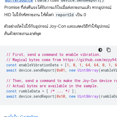
BufferSource
(
data
) ไปยัง
device.sendReport()
Promise ที่ส่งคืนจะได้รับการแก้ไขเมื่อส่งรายงานแล้ว หากอุปกรณ์
HID ไม่ใช้รหัสรายงาน ให้ตั้งค่า
reportId
เป็น 0
ตัวอย่างถัดไปใช้กับอุปกรณ์ Joy-Con และแสดงวิธีทำให้อุปกรณ์
สั่นด้วยรายงานเอาต์พุต
// First, send a command to enable vibration.
// Magical bytes come from https://github.com/mzyy94
const
enableVibrationData
=
[
1
,
0
,
1
,
64
,
64
,
0
,
1
,
6
await
device
.
sendReport
(
0x01
,
new
Uint8Array
(
enableV
// Then, send a command to make the Joy-Con device r
// Actual bytes are available in the sample.
const
rumbleData
=
[
/* ... */
];
await
device
.
sendReport
(
0x10
,
new
Uint8Array
(
rumbleD