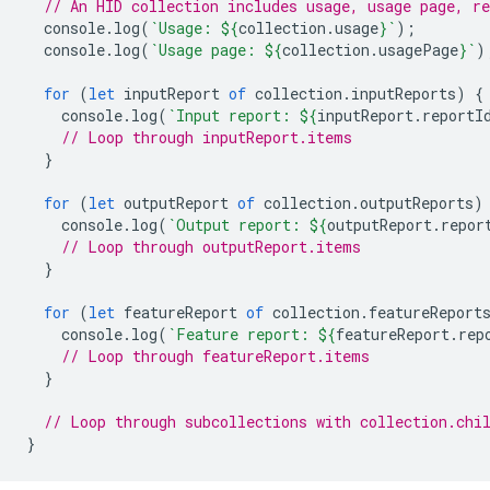
// An HID collection includes usage, usage page, re
console
.
log
(
`Usage: 
${
collection
.
usage
}
`
);
console
.
log
(
`Usage page: 
${
collection
.
usagePage
}
`
)
for
(
let
inputReport
of
collection
.
inputReports
)
{
console
.
log
(
`Input report: 
${
inputReport
.
reportI
// Loop through inputReport.items
}
for
(
let
outputReport
of
collection
.
outputReports
)
console
.
log
(
`Output report: 
${
outputReport
.
repor
// Loop through outputReport.items
}
for
(
let
featureReport
of
collection
.
featureReport
console
.
log
(
`Feature report: 
${
featureReport
.
rep
// Loop through featureReport.items
}
// Loop through subcollections with collection.chi
}