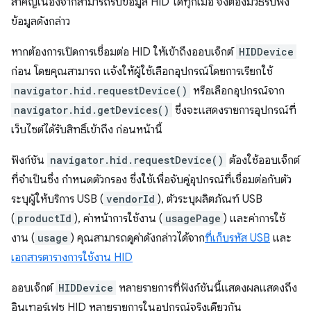
สำคัญเนื่องจากสามารถรับข้อมูล HID ได้ทุกเมื่อ จึงต้องมีวิธีรับฟัง
ข้อมูลดังกล่าว
หากต้องการเปิดการเชื่อมต่อ HID ให้เข้าถึงออบเจ็กต์
HIDDevice
ก่อน โดยคุณสามารถ แจ้งให้ผู้ใช้เลือกอุปกรณ์โดยการเรียกใช้
navigator.hid.requestDevice()
หรือเลือกอุปกรณ์จาก
navigator.hid.getDevices()
ซึ่งจะแสดงรายการอุปกรณ์ที่
เว็บไซต์ได้รับสิทธิ์เข้าถึง ก่อนหน้านี้
ฟังก์ชัน
navigator.hid.requestDevice()
ต้องใช้ออบเจ็กต์
ที่จำเป็นซึ่ง กำหนดตัวกรอง ซึ่งใช้เพื่อจับคู่อุปกรณ์ที่เชื่อมต่อกับตัว
ระบุผู้ให้บริการ USB (
vendorId
), ตัวระบุผลิตภัณฑ์ USB
(
productId
), ค่าหน้าการใช้งาน (
usagePage
) และค่าการใช้
งาน (
usage
) คุณสามารถดูค่าดังกล่าวได้จาก
ที่เก็บรหัส USB
และ
เอกสารตารางการใช้งาน HID
ออบเจ็กต์
HIDDevice
หลายรายการที่ฟังก์ชันนี้แสดงผลแสดงถึง
อินเทอร์เฟซ HID หลายรายการในอุปกรณ์จริงเดียวกัน