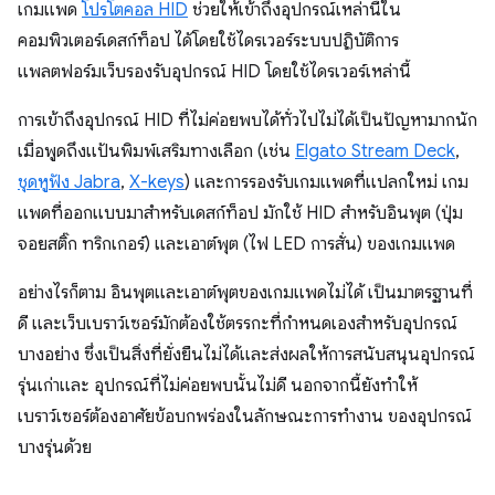
เกมแพด
โปรโตคอล HID
ช่วยให้เข้าถึงอุปกรณ์เหล่านี้ใน
คอมพิวเตอร์เดสก์ท็อป ได้โดยใช้ไดรเวอร์ระบบปฏิบัติการ
แพลตฟอร์มเว็บรองรับอุปกรณ์ HID โดยใช้ไดรเวอร์เหล่านี้
การเข้าถึงอุปกรณ์ HID ที่ไม่ค่อยพบได้ทั่วไปไม่ได้เป็นปัญหามากนัก
เมื่อพูดถึงแป้นพิมพ์เสริมทางเลือก (เช่น
Elgato Stream Deck
,
ชุดหูฟัง Jabra
,
X-keys
) และการรองรับเกมแพดที่แปลกใหม่ เกม
แพดที่ออกแบบมาสำหรับเดสก์ท็อป มักใช้ HID สำหรับอินพุต (ปุ่ม
จอยสติ๊ก ทริกเกอร์) และเอาต์พุต (ไฟ LED การสั่น) ของเกมแพด
อย่างไรก็ตาม อินพุตและเอาต์พุตของเกมแพดไม่ได้ เป็นมาตรฐานที่
ดี และเว็บเบราว์เซอร์มักต้องใช้ตรรกะที่กำหนดเองสำหรับอุปกรณ์
บางอย่าง ซึ่งเป็นสิ่งที่ยั่งยืนไม่ได้และส่งผลให้การสนับสนุนอุปกรณ์
รุ่นเก่าและ อุปกรณ์ที่ไม่ค่อยพบนั้นไม่ดี นอกจากนี้ยังทำให้
เบราว์เซอร์ต้องอาศัยข้อบกพร่องในลักษณะการทำงาน ของอุปกรณ์
บางรุ่นด้วย