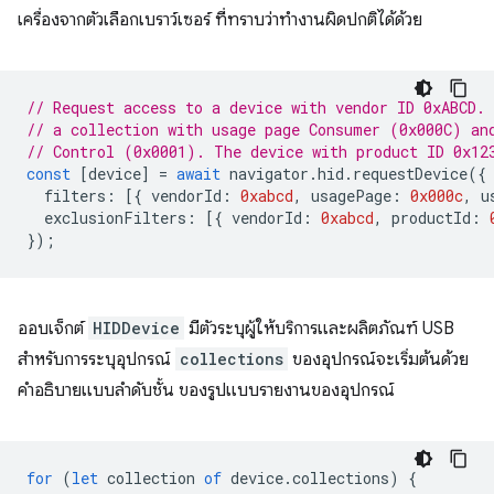
เครื่องจากตัวเลือกเบราว์เซอร์ ที่ทราบว่าทำงานผิดปกติได้ด้วย
// Request access to a device with vendor ID 0xABCD.
// a collection with usage page Consumer (0x000C) an
// Control (0x0001). The device with product ID 0x12
const
[
device
]
=
await
navigator
.
hid
.
requestDevice
({
filters
:
[{
vendorId
:
0xabcd
,
usagePage
:
0x000c
,
u
exclusionFilters
:
[{
vendorId
:
0xabcd
,
productId
:
});
ออบเจ็กต์
HIDDevice
มีตัวระบุผู้ให้บริการและผลิตภัณฑ์ USB
สำหรับการระบุอุปกรณ์
collections
ของอุปกรณ์จะเริ่มต้นด้วย
คำอธิบายแบบลำดับชั้น ของรูปแบบรายงานของอุปกรณ์
for
(
let
collection
of
device
.
collections
)
{