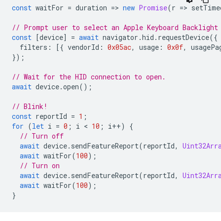
const
waitFor
=
duration
=
>
new
Promise
(
r
=
>
setTime
// Prompt user to select an Apple Keyboard Backlight
const
[
device
]
=
await
navigator
.
hid
.
requestDevice
({
filters
:
[{
vendorId
:
0x05ac
,
usage
:
0x0f
,
usagePa
});
// Wait for the HID connection to open.
await
device
.
open
();
// Blink!
const
reportId
=
1
;
for
(
let
i
=
0
;
i
 < 
10
;
i
++
)
{
// Turn off
await
device
.
sendFeatureReport
(
reportId
,
Uint32Arr
await
waitFor
(
100
);
// Turn on
await
device
.
sendFeatureReport
(
reportId
,
Uint32Arr
await
waitFor
(
100
);
}