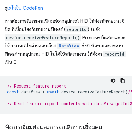
ดู
เดโมใน CodePen
หากต้องการรับรายงานฟีเจอร์จากอุปกรณ์ HID ให้ส่งรหัสรายงาน 8
บิต ที่เชื่อมโยงกับรายงานฟีเจอร์ (
reportId
) ไปยัง
device.receiveFeatureReport()
Promise ที่แสดงผลจะ
ได้รับการแก้ไขด้วยออบเจ็กต์
DataView
ซึ่งมีเนื้อหาของรายงาน
ฟีเจอร์ หากอุปกรณ์ HID ไม่ได้ใช้รหัสรายงาน ให้ตั้งค่า
reportId
เป็น 0
// Request feature report.
const
dataView
=
await
device
.
receiveFeatureReport
(
/
// Read feature report contents with dataView.getInt
ฟังการเชื่อมต่อและการยกเลิกการเชื่อมต่อ