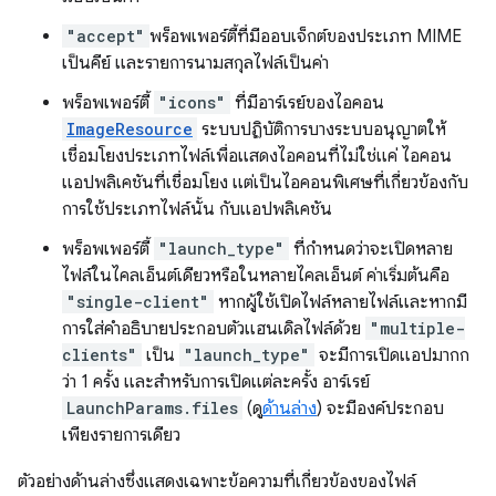
"accept"
พร็อพเพอร์ตี้ที่มีออบเจ็กต์ของประเภท MIME
เป็นคีย์ และรายการนามสกุลไฟล์เป็นค่า
พร็อพเพอร์ตี้
"icons"
ที่มีอาร์เรย์ของไอคอน
ImageResource
ระบบปฏิบัติการบางระบบอนุญาตให้
เชื่อมโยงประเภทไฟล์เพื่อแสดงไอคอนที่ไม่ใช่แค่ ไอคอน
แอปพลิเคชันที่เชื่อมโยง แต่เป็นไอคอนพิเศษที่เกี่ยวข้องกับ
การใช้ประเภทไฟล์นั้น กับแอปพลิเคชัน
พร็อพเพอร์ตี้
"launch_type"
ที่กำหนดว่าจะเปิดหลาย
ไฟล์ในไคลเอ็นต์เดียวหรือในหลายไคลเอ็นต์ ค่าเริ่มต้นคือ
"single-client"
หากผู้ใช้เปิดไฟล์หลายไฟล์และหากมี
การใส่คำอธิบายประกอบตัวแฮนเดิลไฟล์ด้วย
"multiple-
clients"
เป็น
"launch_type"
จะมีการเปิดแอปมากก
ว่า 1 ครั้ง และสำหรับการเปิดแต่ละครั้ง อาร์เรย์
LaunchParams.files
(ดู
ด้านล่าง
) จะมีองค์ประกอบ
เพียงรายการเดียว
ตัวอย่างด้านล่างซึ่งแสดงเฉพาะข้อความที่เกี่ยวข้องของไฟล์