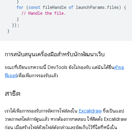
}
for
(
const
fileHandle
of
launchParams
.
files
)
{
// Handle the file.
}
});
}
การสนับสนุนเครื่องมือสำหรับนักพัฒนาเว็บ
ขณะที่เขียนบทความนี้ DevTools ยังไม่รองรับ แต่ฉันได้ยื่น
คำขอ
ฟีเจอร์
เพื่อเพิ่มการรองรับแล้ว
สาธิต
เราได้เพิ่มการรองรับการจัดการไฟล์ลงใน
Excalidraw
ซึ่งเป็นแอป
วาดภาพสไตล์การ์ตูนแล้ว หากต้องการทดสอบ ให้ติดตั้ง Excalidraw
ก่อน เมื่อสร้างไฟล์ด้วยไฟล์ดังกล่าวและจัดเก็บไว้ที่ใดที่หนึ่งใน