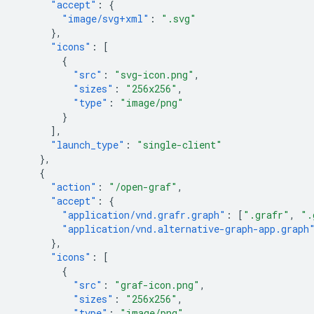
"accept"
:
{
"image/svg+xml"
:
".svg"
},
"icons"
:
[
{
"src"
:
"svg-icon.png"
,
"sizes"
:
"256x256"
,
"type"
:
"image/png"
}
],
"launch_type"
:
"single-client"
},
{
"action"
:
"/open-graf"
,
"accept"
:
{
"application/vnd.grafr.graph"
:
[
".grafr"
,
".
"application/vnd.alternative-graph-app.graph
},
"icons"
:
[
{
"src"
:
"graf-icon.png"
,
"sizes"
:
"256x256"
,
"type"
:
"image/png"