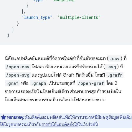
}
],
"launch_type"
:
"multiple-clients"
}
]
}
นี่คือแอปพลิเคชันสมมติที่จัดการไฟล์ค่าที่คั่นด้วยคอมมา (
.csv
) ที่
/open-csv
ไฟล์กราฟิกแบบเวกเตอร์ที่ปรับขนาดได้ (
.svg
) ที่
/open-svg
และรูปแบบไฟล์ Grafr ที่สร้างขึ้น โดยมี
.grafr
,
.graf
หรือ
.graph
เป็นนามสกุลที่
/open-graf
โดย 2
รายการแรกจะเปิดในไคลเอ็นต์เดียว ส่วนรายการสุดท้ายจะเปิดใน
ไคลเอ็นต์หลายรายการหากมีการจัดการไฟล์หลายรายการ
หมายเหตุ:
ต้องติดตั้งแอปพลิเคชันเพื่อให้การประกาศนี้มีผล ดูข้อมูลเพิ่มเติม
ได้ในชุดบทความเกี่ยวกับ
การทำให้แอปติดตั้งได้
ในเว็บไซต์นี้