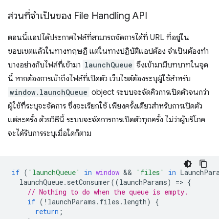
ส่วนที่จำเป็นของ File Handling API
ตอนนี้แอปได้ประกาศไฟล์ที่สามารถจัดการได้ที่ URL ที่อยู่ใน
ขอบเขตแล้วในทางทฤษฎี แต่ในทางปฏิบัติแอปต้อง จำเป็นต้องทำ
บางอย่างกับไฟล์ที่เข้ามา
launchQueue
จึงเข้ามามีบทบาทในจุด
นี้ หากต้องการเข้าถึงไฟล์ที่เปิดตัว เว็บไซต์ต้องระบุผู้ใช้สำหรับ
window.launchQueue
object ระบบจะจัดคิวการเปิดตัวจนกว่า
ผู้ใช้ที่ระบุจะจัดการ ซึ่งจะเรียกใช้ เพียงครั้งเดียวสำหรับการเปิดตัว
แต่ละครั้ง ด้วยวิธีนี้ ระบบจะจัดการการเปิดตัวทุกครั้ง ไม่ว่าผู้บริโภค
จะได้รับการระบุเมื่อใดก็ตาม
if
(
'launchQueue'
in
window
 && 
'files'
in
LaunchPar
launchQueue
.
setConsumer
((
launchParams
)
=
>
{
// Nothing to do when the queue is empty.
if
(
!
launchParams
.
files
.
length
)
{
return
;