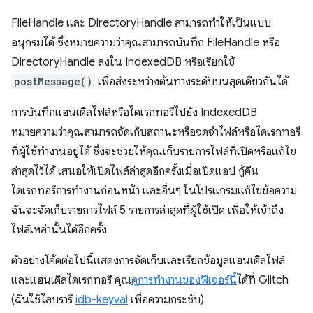
FileHandle และ DirectoryHandle สามารถทำให้เป็นแบบ
อนุกรมได้ ซึ่งหมายความว่าคุณสามารถบันทึก FileHandle หรือ
DirectoryHandle ลงใน IndexedDB หรือเรียกใช้
postMessage()
เพื่อส่งระหว่างต้นทางระดับบนสุดเดียวกันได้
การบันทึกแฮนเดิลไฟล์หรือไดเรกทอรีไปยัง IndexedDB
หมายความว่าคุณสามารถจัดเก็บสถานะหรือจดจำไฟล์หรือไดเรกทอรี
ที่ผู้ใช้ทำงานอยู่ได้ ซึ่งจะช่วยให้คุณเก็บรายการไฟล์ที่เปิดหรือแก้ไข
ล่าสุดไว้ได้ เสนอให้เปิดไฟล์ล่าสุดอีกครั้งเมื่อเปิดแอป กู้คืน
ไดเรกทอรีการทำงานก่อนหน้า และอื่นๆ ในโปรแกรมแก้ไขข้อความ
ฉันจะจัดเก็บรายการไฟล์ 5 รายการล่าสุดที่ผู้ใช้เปิด เพื่อให้เข้าถึง
ไฟล์เหล่านั้นได้อีกครั้ง
ตัวอย่างโค้ดต่อไปนี้แสดงการจัดเก็บและเรียกข้อมูลแฮนเดิลไฟล์
และแฮนเดิลไดเรกทอรี คุณ
ดูการทำงานของฟีเจอร์นี้
ได้ที่ Glitch
(ฉันใช้ไลบรารี
idb-keyval
เพื่อความกระชับ)