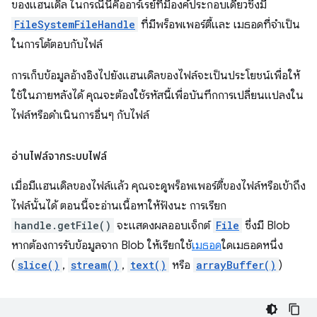
ของแฮนเดิล ในกรณีนี้คืออาร์เรย์ที่มีองค์ประกอบเดียวซึ่งมี
FileSystemFileHandle
ที่มีพร็อพเพอร์ตี้และ เมธอดที่จำเป็น
ในการโต้ตอบกับไฟล์
การเก็บข้อมูลอ้างอิงไปยังแฮนเดิลของไฟล์จะเป็นประโยชน์เพื่อให้
ใช้ในภายหลังได้ คุณจะต้องใช้รหัสนี้เพื่อบันทึกการเปลี่ยนแปลงใน
ไฟล์หรือดำเนินการอื่นๆ กับไฟล์
อ่านไฟล์จากระบบไฟล์
เมื่อมีแฮนเดิลของไฟล์แล้ว คุณจะดูพร็อพเพอร์ตี้ของไฟล์หรือเข้าถึง
ไฟล์นั้นได้ ตอนนี้จะอ่านเนื้อหาให้ฟังนะ การเรียก
handle.getFile()
จะแสดงผลออบเจ็กต์
File
ซึ่งมี Blob
หากต้องการรับข้อมูลจาก Blob ให้เรียกใช้
เมธอด
ใดเมธอดหนึ่ง
(
slice()
,
stream()
,
text()
หรือ
arrayBuffer()
)