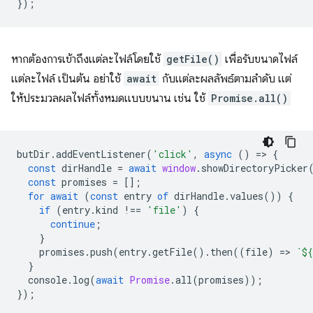
});
หากต้องการเข้าถึงแต่ละไฟล์โดยใช้
getFile()
เพื่อรับขนาดไฟล์
แต่ละไฟล์ เป็นต้น อย่าใช้
await
กับแต่ละผลลัพธ์ตามลำดับ แต่
ให้ประมวลผลไฟล์ทั้งหมดแบบขนาน เช่น ใช้
Promise.all()
butDir
.
addEventListener
(
'click'
,
async
()
=
>
{
const
dirHandle
=
await
window
.
showDirectoryPicker
const
promises
=
[];
for
await
(
const
entry
of
dirHandle
.
values
())
{
if
(
entry
.
kind
!==
'file'
)
{
continue
;
}
promises
.
push
(
entry
.
getFile
().
then
((
file
)
=
>
`
${
}
console
.
log
(
await
Promise
.
all
(
promises
));
});