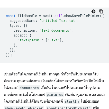
const
fileHandle
=
await
self
.
showSaveFilePicker
({
suggestedName
:
'Untitled Text.txt'
,
types
:
[{
description
:
'Text documents'
,
accept
:
{
'text/plain'
:
[
'.txt'
],
},
}],
});
เช่นเดียวกับไดเรกทอรีเริ่มต้น หากคุณกำลังสร้างโปรแกรมแก้ไข
ข้อความ คุณอาจต้องการ เริ่มกล่องโต้ตอบการบันทึกหรือเปิดไฟล์ใน
โฟลเดอร์
documents
เริ่มต้น ในขณะที่โปรแกรมแก้ไขรูปภาพ
อาจต้องการเริ่มในโฟลเดอร์
pictures
เริ่มต้น คุณสามารถแนะนำ
ไดเรกทอรีเริ่มต้นได้โดยส่งพร็อพเพอร์ตี้
startIn
ไปยังเมธอด
showSaveFilePicker
,
showDirectoryPicker()
หรือ