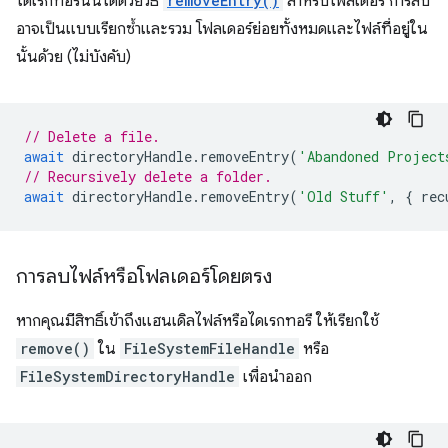
ไดเรกทอรีนั้นได้ด้วยวิธี
removeEntry()
สำหรับโฟลเดอร์ การลบ
อาจเป็นแบบเรียกซ้ำและรวม โฟลเดอร์ย่อยทั้งหมดและไฟล์ที่อยู่ใน
นั้นด้วย (ไม่บังคับ)
// Delete a file.
await
directoryHandle
.
removeEntry
(
'Abandoned Project
// Recursively delete a folder.
await
directoryHandle
.
removeEntry
(
'Old Stuff'
,
{
rec
การลบไฟล์หรือโฟลเดอร์โดยตรง
หากคุณมีสิทธิ์เข้าถึงแฮนเดิลไฟล์หรือไดเรกทอรี ให้เรียกใช้
remove()
ใน
FileSystemFileHandle
หรือ
FileSystemDirectoryHandle
เพื่อนำออก