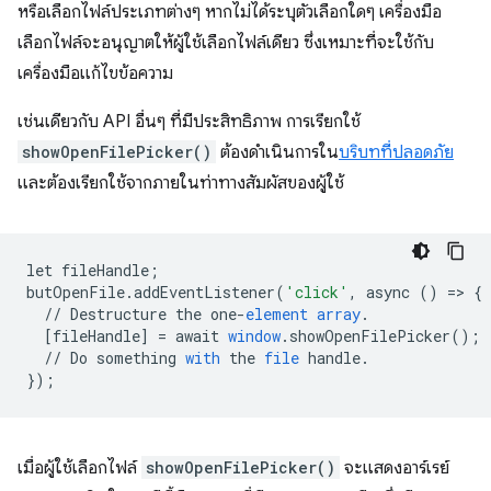
หรือเลือกไฟล์ประเภทต่างๆ หากไม่ได้ระบุตัวเลือกใดๆ เครื่องมือ
เลือกไฟล์จะอนุญาตให้ผู้ใช้เลือกไฟล์เดียว ซึ่งเหมาะที่จะใช้กับ
เครื่องมือแก้ไขข้อความ
เช่นเดียวกับ API อื่นๆ ที่มีประสิทธิภาพ การเรียกใช้
showOpenFilePicker()
ต้องดำเนินการใน
บริบทที่ปลอดภัย
และต้องเรียกใช้จากภายในท่าทางสัมผัสของผู้ใช้
let
fileHandle
;
butOpenFile
.
addEventListener
(
'click'
,
async
()
=
>
{
//
Destructure
the
one
-
element
array
.
[
fileHandle
]
=
await
window
.
showOpenFilePicker
();
//
Do
something
with
the
file
handle
.
}
);
เมื่อผู้ใช้เลือกไฟล์
showOpenFilePicker()
จะแสดงอาร์เรย์