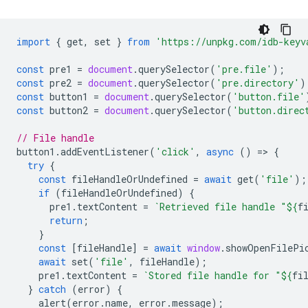
import
{
get
,
set
}
from
'https://unpkg.com/idb-keyv
const
pre1
=
document
.
querySelector
(
'pre.file'
);
const
pre2
=
document
.
querySelector
(
'pre.directory'
)
const
button1
=
document
.
querySelector
(
'button.file'
const
button2
=
document
.
querySelector
(
'button.direc
// File handle
button1
.
addEventListener
(
'click'
,
async
()
=
>
{
try
{
const
fileHandleOrUndefined
=
await
get
(
'file'
);
if
(
fileHandleOrUndefined
)
{
pre1
.
textContent
=
`Retrieved file handle "
${
f
return
;
}
const
[
fileHandle
]
=
await
window
.
showOpenFilePi
await
set
(
'file'
,
fileHandle
);
pre1
.
textContent
=
`Stored file handle for "
${
fi
}
catch
(
error
)
{
alert
(
error
.
name
,
error
.
message
);