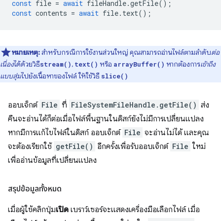
const
file
=
await
fileHandle
.
getFile
();
const
contents
=
await
file
.
text
();
หมายเหตุ:
สำหรับกรณีการใช้งานส่วนใหญ่ คุณสามารถอ่านไฟล์ตามลำดับ
ต่อ
เนื่อง
ได้ด้วยวิธี
,
หรือ
หากต้องการ
เข้าถึง
stream()
text()
arrayBuffer()
แบบสุ่ม
ไปยังเนื้อหาของไฟล์ ให้ใช้วิธี
slice()
ออบเจ็กต์
File
ที่
FileSystemFileHandle.getFile()
ส่ง
คืนจะอ่านได้ก็ต่อเมื่อไฟล์พื้นฐานในดิสก์ยังไม่มีการเปลี่ยนแปลง
หากมีการแก้ไขไฟล์ในดิสก์ ออบเจ็กต์
File
จะอ่านไม่ได้ และคุณ
จะต้องเรียกใช้
getFile()
อีกครั้งเพื่อรับออบเจ็กต์
File
ใหม่
เพื่ออ่านข้อมูลที่เปลี่ยนแปลง
สรุปข้อมูลทั้งหมด
เมื่อผู้ใช้คลิกปุ่ม
เปิด
เบราว์เซอร์จะแสดงเครื่องมือเลือกไฟล์ เมื่อ