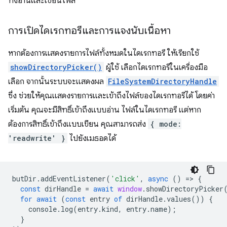
ทั้งอ่านและเขียนไฟล์
การเปิดไดเรกทอรีและการแจงนับเนื้อหา
หากต้องการแสดงรายการไฟล์ทั้งหมดในไดเรกทอรี ให้เรียกใช้
showDirectoryPicker()
ผู้ใช้ เลือกไดเรกทอรีในเครื่องมือ
เลือก จากนั้นระบบจะแสดงผล
FileSystemDirectoryHandle
ซึ่ง ช่วยให้คุณแสดงรายการและเข้าถึงไฟล์ของไดเรกทอรีได้ โดยค่า
เริ่มต้น คุณจะมีสิทธิ์เข้าถึงแบบอ่าน ไฟล์ในไดเรกทอรี แต่หาก
ต้องการสิทธิ์เข้าถึงแบบเขียน คุณสามารถส่ง
{ mode:
'readwrite' }
ไปยังเมธอดได้
butDir
.
addEventListener
(
'click'
,
async
()
=
>
{
const
dirHandle
=
await
window
.
showDirectoryPicker
for
await
(
const
entry
of
dirHandle
.
values
())
{
console
.
log
(
entry
.
kind
,
entry
.
name
);
}