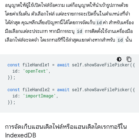
อนุญาตให้ผู้ใช้เปิดไฟล์ข้อความ แต่ก็อนุญาตให้นำเข้ารูปภาพด้วย
โดยค่าเริ่มต้น ตัวเลือกไฟล์ แต่ละรายการจะเปิดขึ้นในตำแหน่งที่จำ
ได้ล่าสุด คุณหลีกเลี่ยงปัญหานี้ได้โดยการจัดเก็บ
id
ค่า สำหรับเครื่อง
มือเลือกแต่ละประเภท หากมีการระบุ
id
การติดตั้งใช้งานเครื่องมือ
เลือกไฟล์จะจดจำ ไดเรกทอรีที่ใช้ล่าสุดแยกต่างหากสำหรับ
id
นั้น
const
fileHandle1
=
await
self
.
showSaveFilePicker
({
id
:
'openText'
,
});
const
fileHandle2
=
await
self
.
showSaveFilePicker
({
id
:
'importImage'
,
});
การจัดเก็บแฮนเดิลไฟล์หรือแฮนเดิลไดเรกทอรีใน
Indexed
DB