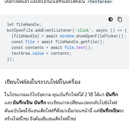
เลือกไฟล์แล้ว แอปจะอ่านเนื้อหาและใส่ลงใน
<textarea>
let
fileHandle
;
butOpenFile
.
addEventListener
(
'click'
,
async
()
=
>
{
[
fileHandle
]
=
await
window
.
showOpenFilePicker
();
const
file
=
await
fileHandle
.
getFile
();
const
contents
=
await
file
.
text
();
textArea
.
value
=
contents
;
}
);
เขียนไฟล์ลงในระบบไฟล์ในเครื่อง
ในโปรแกรมแก้ไขข้อความ คุณบันทึกไฟล์ได้ 2 วิธี ได้แก่
บันทึก
และ
บันทึกเป็น
บันทึก
จะเขียนการเปลี่ยนแปลงกลับไปยังไฟล์
ต้นฉบับโดยใช้แฮนเดิลไฟล์ที่ดึงมาเมื่อก่อนหน้านี้ แต่
บันทึกเป็น
จะ
สร้างไฟล์ใหม่ จึงต้องมีแฮนเดิลไฟล์ใหม่