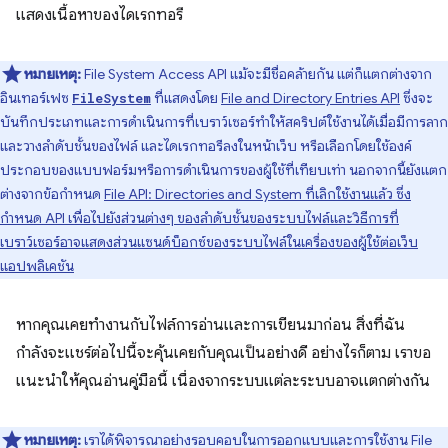
แสดงเนื้อหาของไดเรกทอรี
หมายเหตุ:
File System Access API แม้จะมีชื่อคล้ายกัน แต่ก็แตกต่างจาก
อินเทอร์เฟซ
ที่แสดงโดย
File and Directory Entries API
ซึ่งจะ
FileSystem
บันทึกประเภทและการดำเนินการที่เบราว์เซอร์ทำให้สคริปต์ใช้งานได้เมื่อมีการลาก
และวางลำดับชั้นของไฟล์ และไดเรกทอรีลงในหน้าเว็บ หรือเลือกโดยใช้องค์
ประกอบของแบบฟอร์มหรือการดำเนินการของผู้ใช้ที่เทียบเท่า นอกจากนี้ยังแตก
ต่างจากข้อกำหนด
File API: Directories and System ที่เลิกใช้งานแล้ว ซึ่ง
กำหนด API เพื่อไปยังส่วนต่างๆ ของลำดับชั้นของระบบไฟล์และวิธีการที่
เบราว์เซอร์อาจแสดงส่วนแซนด์บ็อกซ์ของระบบไฟล์ในเครื่องของผู้ใช้ต่อเว็บ
แอปพลิเคชัน
หากคุณเคยทำงานกับไฟล์การอ่านและการเขียนมาก่อน สิ่งที่ฉัน
กำลังจะแชร์ต่อไปนี้จะคุ้นเคยกับคุณเป็นอย่างดี อย่างไรก็ตาม เราขอ
แนะนำให้คุณอ่านคู่มือนี้ เนื่องจากระบบแต่ละระบบอาจแตกต่างกัน
หมายเหตุ:
เราได้พิจารณาอย่างรอบคอบในการออกแบบและการใช้งาน File