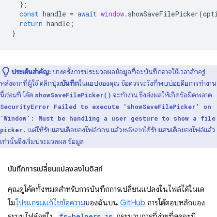
};
const
handle
=
await
window
.
showSaveFilePicker
(
opt
return
handle
;
}
ประเด็นสำคัญ:
บางครั้งการประมวลผลข้อมูลที่จะบันทึกอาจใช้เวลาสักครู่
หลังจากที่ผู้ใช้ คลิกปุ่ม
บันทึก
ในแอปของคุณ ข้อควรระวังที่พบบ่อยคือการทำงาน
นี้
ก่อน
ที่ โค้ด
จะทำงาน ซึ่งส่งผลให้เกิดข้อผิดพลาด
showSaveFilePicker()
SecurityError Failed to execute 'showSaveFilePicker' on
'Window': Must be handling a user gesture to show a file
แต่ให้รับแฮนเดิลของไฟล์ก่อน แล้ว
หลังจาก
ได้รับแฮนเดิลของไฟล์แล้ว
picker.
เท่านั้นจึงเริ่มประมวลผล ข้อมูล
บันทึกการเปลี่ยนแปลงลงในดิสก์
คุณดูโค้ดทั้งหมดสำหรับการบันทึกการเปลี่ยนแปลงในไฟล์ได้ในเด
โม
โปรแกรมแก้ไขข้อความ
ของฉันบน
GitHub
การโต้ตอบหลักของ
ระบบไฟล์อยู่ใน
fs-helpers.js
กระบวนการที่ง่ายที่สุดจะมี