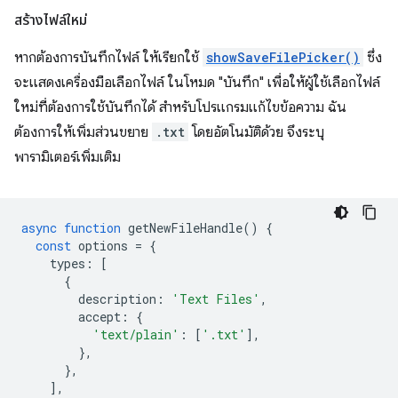
สร้างไฟล์ใหม่
หากต้องการบันทึกไฟล์ ให้เรียกใช้
showSaveFilePicker()
ซึ่ง
จะแสดงเครื่องมือเลือกไฟล์ ในโหมด "บันทึก" เพื่อให้ผู้ใช้เลือกไฟล์
ใหม่ที่ต้องการใช้บันทึกได้ สำหรับโปรแกรมแก้ไขข้อความ ฉัน
ต้องการให้เพิ่มส่วนขยาย
.txt
โดยอัตโนมัติด้วย จึงระบุ
พารามิเตอร์เพิ่มเติม
async
function
getNewFileHandle
()
{
const
options
=
{
types
:
[
{
description
:
'Text Files'
,
accept
:
{
'text/plain'
:
[
'.txt'
],
},
},
],