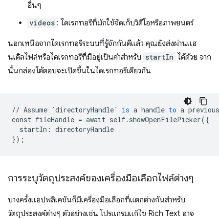
อื่นๆ
videos
: ไดเรกทอรีที่มักใช้จัดเก็บวิดีโอหรือภาพยนตร์
นอกเหนือจากไดเรกทอรีระบบที่รู้จักกันดีแล้ว คุณยังส่งผ่านแฮ
นเดิลไฟล์หรือไดเรกทอรีที่มีอยู่เป็นค่าสำหรับ
startIn
ได้ด้วย จาก
นั้นกล่องโต้ตอบจะเปิดขึ้นในไดเรกทอรีเดียวกัน
//
Assume
`directoryHandle`
is
a
handle
to
a
previou
const
fileHandle
=
await
self
.
showOpenFilePicker
(
{
startIn
:
directoryHandle
}
);
การระบุวัตถุประสงค์ของเครื่องมือเลือกไฟล์ต่างๆ
บางครั้งแอปพลิเคชันก็มีเครื่องมือเลือกที่แตกต่างกันสำหรับ
วัตถุประสงค์ต่างๆ ตัวอย่างเช่น โปรแกรมแก้ไข Rich Text อาจ