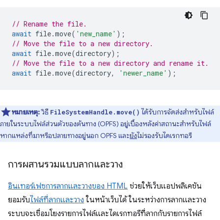
// Rename the file.
await
file
.
move
(
'new_name'
);
// Move the file to a new directory.
await
file
.
move
(
directory
);
// Move the file to a new directory and rename it.
await
file
.
move
(
directory
,
'newer_name'
);
หมายเหตุ:
วิธี
ได้รับการจัดส่งสำหรับไฟล์
FileSystemHandle.move()
ภายในระบบไฟล์ส่วนตัวของต้นทาง (OPFS) อยู่เบื้องหลังค่าสถานะสำหรับไฟล์
หากแหล่งที่มาหรือปลายทางอยู่นอก OPFS และ
ยัง
ไม่รองรับไดเรกทอรี
การผสานรวมแบบลากและวาง
อินเทอร์เฟซการลากและวางของ HTML
ช่วยให้เว็บแอปพลิเคชัน
ยอมรับ
ไฟล์ที่ลากและวาง
ในหน้าเว็บได้ ในระหว่างการลากและวาง
ระบบจะเชื่อมโยงรายการไฟล์และไดเรกทอรีที่ลากกับรายการไฟล์