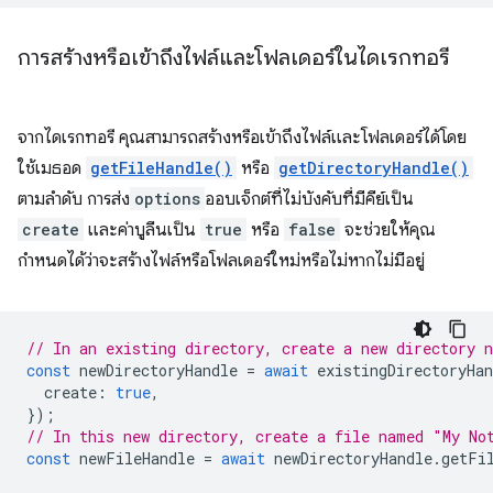
การสร้างหรือเข้าถึงไฟล์และโฟลเดอร์ในไดเรกทอรี
จากไดเรกทอรี คุณสามารถสร้างหรือเข้าถึงไฟล์และโฟลเดอร์ได้โดย
ใช้เมธอด
getFileHandle()
หรือ
getDirectoryHandle()
ตามลำดับ การส่ง
options
ออบเจ็กต์ที่ไม่บังคับที่มีคีย์เป็น
create
และค่าบูลีนเป็น
true
หรือ
false
จะช่วยให้คุณ
กำหนดได้ว่าจะสร้างไฟล์หรือโฟลเดอร์ใหม่หรือไม่หากไม่มีอยู่
// In an existing directory, create a new directory 
const
newDirectoryHandle
=
await
existingDirectoryHan
create
:
true
,
});
// In this new directory, create a file named "My No
const
newFileHandle
=
await
newDirectoryHandle
.
getFi