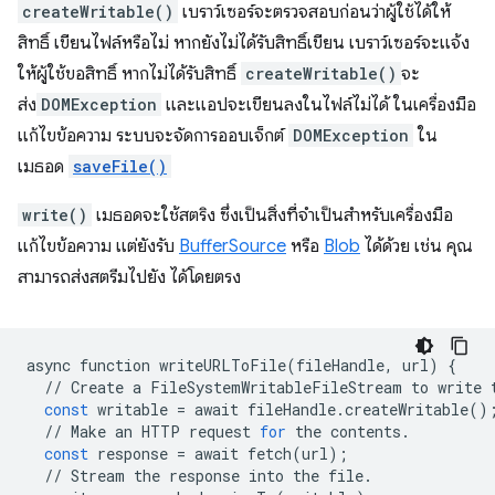
createWritable()
เบราว์เซอร์จะตรวจสอบก่อนว่าผู้ใช้ได้ให้
สิทธิ์ เขียนไฟล์หรือไม่ หากยังไม่ได้รับสิทธิ์เขียน เบราว์เซอร์จะแจ้ง
ให้ผู้ใช้ขอสิทธิ์ หากไม่ได้รับสิทธิ์
createWritable()
จะ
ส่ง
DOMException
และแอปจะเขียนลงในไฟล์ไม่ได้ ในเครื่องมือ
แก้ไขข้อความ ระบบจะจัดการออบเจ็กต์
DOMException
ใน
เมธอด
saveFile()
write()
เมธอดจะใช้สตริง ซึ่งเป็นสิ่งที่จำเป็นสำหรับเครื่องมือ
แก้ไขข้อความ แต่ยังรับ
BufferSource
หรือ
Blob
ได้ด้วย เช่น คุณ
สามารถส่งสตรีมไปยัง ได้โดยตรง
async
function
writeURLToFile
(
fileHandle
,
url
)
{
//
Create
a
FileSystemWritableFileStream
to
write
const
writable
=
await
fileHandle
.
createWritable
()
//
Make
an
HTTP
request
for
the
contents
.
const
response
=
await
fetch
(
url
);
//
Stream
the
response
into
the
file
.