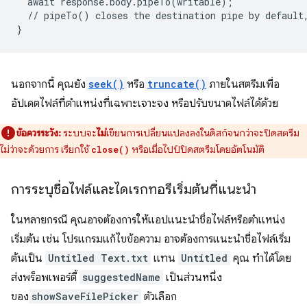
await
response
.
body
.
pipeTo
(
writable
);
//
pipeTo
()
closes
the
destination
pipe
by
default
}
นอกจากนี้ คุณยัง
seek()
หรือ
truncate()
ภายในสตรีมเพื่อ
อัปเดตไฟล์ที่ตำแหน่งที่เฉพาะเจาะจง หรือปรับขนาดไฟล์ได้ด้วย
ข้อควรระวัง:
ระบบจะ
ไม่
เขียนการเปลี่ยนแปลงลงในดิสก์จนกว่าจะปิดสตรีม
ไม่ว่าจะด้วยการ เรียกใช้
หรือเมื่อไปป์ปิดสตรีมโดยอัตโนมัติ
close()
การระบุชื่อไฟล์และไดเรกทอรีเริ่มต้นที่แนะนำ
ในหลายกรณี คุณอาจต้องการให้แอปแนะนำชื่อไฟล์หรือตำแหน่ง
เริ่มต้น เช่น โปรแกรมแก้ไขข้อความ อาจต้องการแนะนำชื่อไฟล์เริ่ม
ต้นเป็น
Untitled Text.txt
แทน
Untitled
คุณ ทำได้โดย
ส่งพร็อพเพอร์ตี้
suggestedName
เป็นส่วนหนึ่ง
ของ
showSaveFilePicker
ตัวเลือก