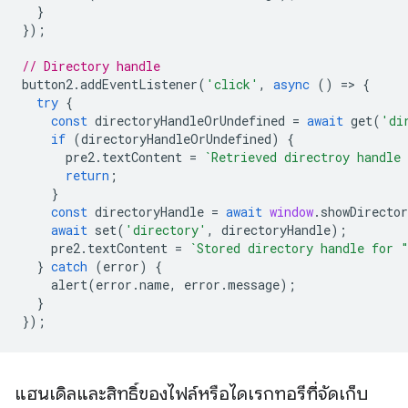
}
});
// Directory handle
button2
.
addEventListener
(
'click'
,
async
()
=
>
{
try
{
const
directoryHandleOrUndefined
=
await
get
(
'di
if
(
directoryHandleOrUndefined
)
{
pre2
.
textContent
=
`Retrieved directroy handle
return
;
}
const
directoryHandle
=
await
window
.
showDirecto
await
set
(
'directory'
,
directoryHandle
);
pre2
.
textContent
=
`Stored directory handle for 
}
catch
(
error
)
{
alert
(
error
.
name
,
error
.
message
);
}
});
แฮนเดิลและสิทธิ์ของไฟล์หรือไดเรกทอรีที่จัดเก็บ