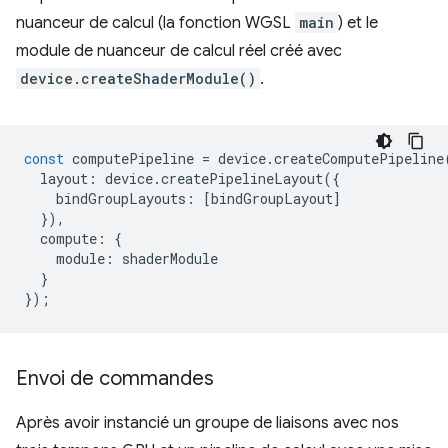
nuanceur de calcul (la fonction WGSL
main
) et le
module de nuanceur de calcul réel créé avec
device.createShaderModule()
.
const
computePipeline
=
device
.
createComputePipeline
layout
:
device
.
createPipelineLayout
({
bindGroupLayouts
:
[
bindGroupLayout
]
}),
compute
:
{
module
:
shaderModule
}
});
Envoi de commandes
Après avoir instancié un groupe de liaisons avec nos