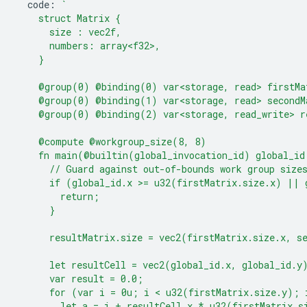
code
:
`
    struct Matrix {
      size : vec2f,
      numbers: array<f32>,
    }
    @group(0) @binding(0) var<storage, read> firstMa
    @group(0) @binding(1) var<storage, read> secondM
    @group(0) @binding(2) var<storage, read_write> r
    @compute @workgroup_size(8, 8)
    fn main(@builtin(global_invocation_id) global_id
      // Guard against out-of-bounds work group size
      if (global_id.x >= u32(firstMatrix.size.x) || 
        return;
      }
      resultMatrix.size = vec2(firstMatrix.size.x, s
      let resultCell = vec2(global_id.x, global_id.y
      var result = 0.0;
      for (var i = 0u; i < u32(firstMatrix.size.y); 
        let a = i + resultCell.x * u32(firstMatrix.s