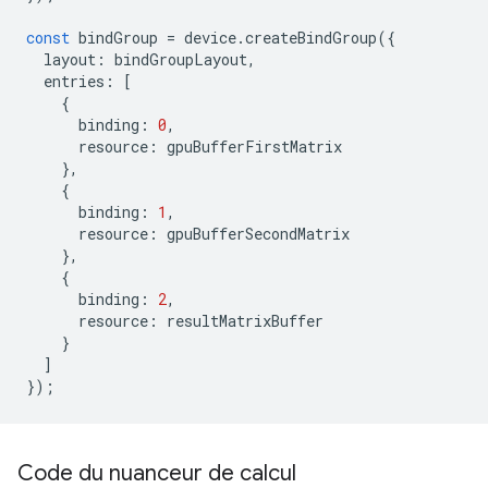
const
bindGroup
=
device
.
createBindGroup
({
layout
:
bindGroupLayout
,
entries
:
[
{
binding
:
0
,
resource
:
gpuBufferFirstMatrix
},
{
binding
:
1
,
resource
:
gpuBufferSecondMatrix
},
{
binding
:
2
,
resource
:
resultMatrixBuffer
}
]
});
Code du nuanceur de calcul