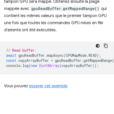
tampon GPU sera mappé. Obtenez ensuite la plage
mappée avec
gpuReadBuffer.getMappedRange()
qui
contient les mêmes valeurs que le premier tampon GPU
une fois que toutes les commandes GPU mises en file
d'attente ont été exécutées.
// Read buffer.
await
gpuReadBuffer
.
mapAsync
(
GPUMapMode
.
READ
);
const
copyArrayBuffer
=
gpuReadBuffer
.
getMappedRange
console
.
log
(
new
Uint8Array
(
copyArrayBuffer
));
Vous pouvez
essayer cet exemple
.