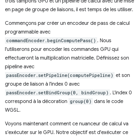
trois tampons GPU et un pipeline de calcul avec une mise
en page de groupe de liaisons, il est temps de les utiliser.
Commençons par créer un encodeur de pass de calcul
programmable avec
commandEncoder.beginComputePass()
. Nous
l'utiliserons pour encoder les commandes GPU qui
effectueront la multiplication matricielle. Définissez son
pipeline avec
passEncoder.setPipeline(computePipeline)
et son
groupe de liaison à l'index 0 avec
passEncoder.setBindGroup(0, bindGroup)
. L'index 0
correspond à la décoration
group(0)
dans le code
WGSL.
Voyons maintenant comment ce nuanceur de calcul va
s'exécuter sur le GPU. Notre objectif est d'exécuter ce