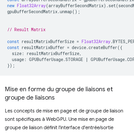
new
Float32Array
(
arrayBufferSecondMatrix
).
set
(
second
gpuBufferSecondMatrix
.
unmap
();
// Result Matrix
const
resultMatrixBufferSize
=
Float32Array
.
BYTES_PE
const
resultMatrixBuffer
=
device
.
createBuffer
({
size
:
resultMatrixBufferSize
,
usage
:
GPUBufferUsage
.
STORAGE
|
GPUBufferUsage
.
CO
});
Mise en forme du groupe de liaisons et
groupe de liaisons
Les concepts de mise en page et de groupe de liaison
sont spécifiques à WebGPU. Une mise en page de
groupe de liaison définit l'interface d'entrée/sortie