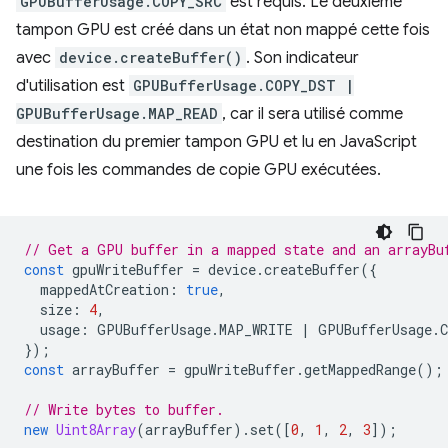
GPUBufferUsage.COPY_SRC
est requis. Le deuxième
tampon GPU est créé dans un état non mappé cette fois
avec
device.createBuffer()
. Son indicateur
d'utilisation est
GPUBufferUsage.COPY_DST |
GPUBufferUsage.MAP_READ
, car il sera utilisé comme
destination du premier tampon GPU et lu en JavaScript
une fois les commandes de copie GPU exécutées.
// Get a GPU buffer in a mapped state and an arrayBu
const
gpuWriteBuffer
=
device
.
createBuffer
({
mappedAtCreation
:
true
,
size
:
4
,
usage
:
GPUBufferUsage
.
MAP_WRITE
|
GPUBufferUsage
.
});
const
arrayBuffer
=
gpuWriteBuffer
.
getMappedRange
();
// Write bytes to buffer.
new
Uint8Array
(
arrayBuffer
).
set
([
0
,
1
,
2
,
3
]);