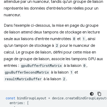
attendue par un nuanceur, tandis qu'un groupe de liaison
représente les données d'entrée/sortie réelles pour un
nuanceur.
Dans l'exemple ci-dessous, la mise en page du groupe
de liaison attend deux tampons de stockage en lecture
seule aux liaisons d'entrée numérotées
0
et
1
, ainsi
qu'un tampon de stockage à
2
pour le nuanceur de
calcul. Le groupe de liaison, défini pour cette mise en
page de groupe de liaison, associe les tampons GPU aux
entrées :
gpuBufferFirstMatrix
à la liaison
0
,
gpuBufferSecondMatrix
à la liaison
1
et
resultMatrixBuffer
à la liaison
2
.
const
bindGroupLayout
=
device
.
createBindGroupLayout
entries
:
[