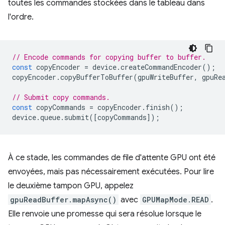
toutes les commandes stockées dans le tableau dans
l'ordre.
// Encode commands for copying buffer to buffer.
const
copyEncoder
=
device
.
createCommandEncoder
();
copyEncoder
.
copyBufferToBuffer
(
gpuWriteBuffer
,
gpuRe
// Submit copy commands.
const
copyCommands
=
copyEncoder
.
finish
();
device
.
queue
.
submit
([
copyCommands
]);
À ce stade, les commandes de file d'attente GPU ont été
envoyées, mais pas nécessairement exécutées. Pour lire
le deuxième tampon GPU, appelez
gpuReadBuffer.mapAsync()
avec
GPUMapMode.READ
.
Elle renvoie une promesse qui sera résolue lorsque le