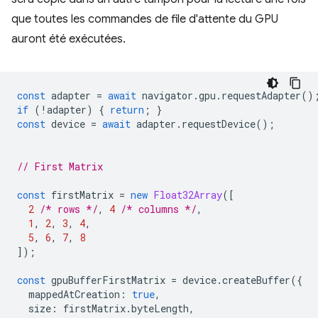
que toutes les commandes de file d'attente du GPU
auront été exécutées.
const
adapter
=
await
navigator
.
gpu
.
requestAdapter
()
if
(
!
adapter
)
{
return
;
}
const
device
=
await
adapter
.
requestDevice
();
// First Matrix
const
firstMatrix
=
new
Float32Array
([
2
/* rows */
,
4
/* columns */
,
1
,
2
,
3
,
4
,
5
,
6
,
7
,
8
]);
const
gpuBufferFirstMatrix
=
device
.
createBuffer
({
mappedAtCreation
:
true
,
size
:
firstMatrix
.
byteLength
,