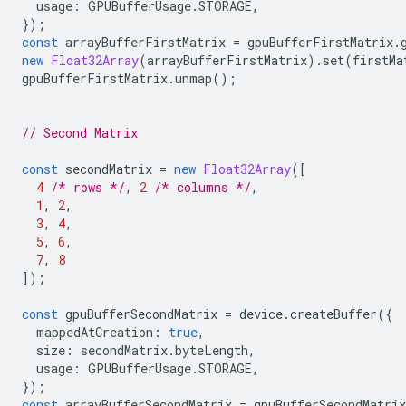
usage
:
GPUBufferUsage
.
STORAGE
,
});
const
arrayBufferFirstMatrix
=
gpuBufferFirstMatrix
.
new
Float32Array
(
arrayBufferFirstMatrix
).
set
(
firstMa
gpuBufferFirstMatrix
.
unmap
();
// Second Matrix
const
secondMatrix
=
new
Float32Array
([
4
/* rows */
,
2
/* columns */
,
1
,
2
,
3
,
4
,
5
,
6
,
7
,
8
]);
const
gpuBufferSecondMatrix
=
device
.
createBuffer
({
mappedAtCreation
:
true
,
size
:
secondMatrix
.
byteLength
,
usage
:
GPUBufferUsage
.
STORAGE
,
});
const
arrayBufferSecondMatrix
=
gpuBufferSecondMatrix