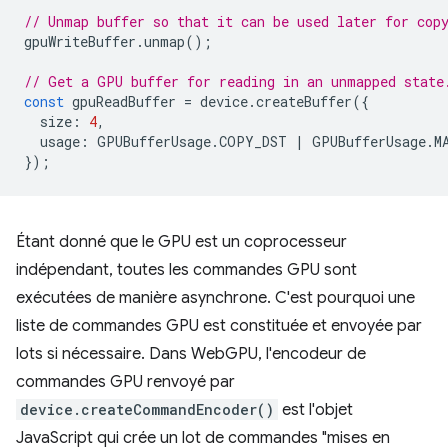
// Unmap buffer so that it can be used later for cop
gpuWriteBuffer
.
unmap
();
// Get a GPU buffer for reading in an unmapped state
const
gpuReadBuffer
=
device
.
createBuffer
({
size
:
4
,
usage
:
GPUBufferUsage
.
COPY_DST
|
GPUBufferUsage
.
M
});
Étant donné que le GPU est un coprocesseur
indépendant, toutes les commandes GPU sont
exécutées de manière asynchrone. C'est pourquoi une
liste de commandes GPU est constituée et envoyée par
lots si nécessaire. Dans WebGPU, l'encodeur de
commandes GPU renvoyé par
device.createCommandEncoder()
est l'objet
JavaScript qui crée un lot de commandes "mises en