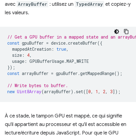
avec
ArrayBuffer
: utilisez un
TypedArray
et copiez-y
les valeurs.
// Get a GPU buffer in a mapped state and an arrayBu
const
gpuBuffer
=
device
.
createBuffer
({
mappedAtCreation
:
true
,
size
:
4
,
usage
:
GPUBufferUsage
.
MAP_WRITE
});
const
arrayBuffer
=
gpuBuffer
.
getMappedRange
();
// Write bytes to buffer.
new
Uint8Array
(
arrayBuffer
).
set
([
0
,
1
,
2
,
3
]);
À ce stade, le tampon GPU est mappé, ce qui signifie
qu'il appartient au processeur et qu'il est accessible en
lecture/écriture depuis JavaScript. Pour que le GPU