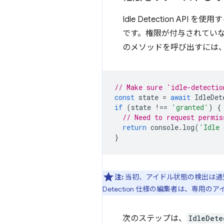
Idle Detection API
です。権限が付与されてい
のメソッドを呼び出すには
// Make sure 'idle-detectio
const
state
=
await
IdleDet
if
(
state
!==
'granted'
)
{
// Need to request permis
return
console
.
log
(
'Idle 
}
注:
当初、アイドル状態の検出は通知
Detection 仕様の編集者は、専用
次のステップは、
IdleDete