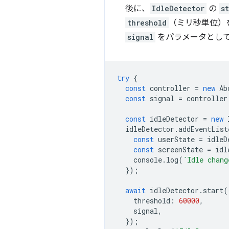
後に、
IdleDetector
の
s
threshold
（ミリ秒単位）
signal
をパラメータとし
try
{
const
controller
=
new
Ab
const
signal
=
controller
const
idleDetector
=
new
idleDetector
.
addEventList
const
userState
=
idleD
const
screenState
=
idl
console
.
log
(
`Idle chang
});
await
idleDetector
.
start
(
threshold
:
60000
,
signal
,
});