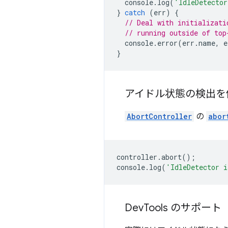
console
.
log
(
'IdleDetector
}
catch
(
err
)
{
// Deal with initializati
// running outside of top
console
.
error
(
err
.
name
,
e
}
アイドル状態の検出を
AbortController
の
abor
controller
.
abort
();
console
.
log
(
'IdleDetector i
Dev
Tools のサポート