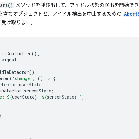
tart()
メソッドを呼び出して、アイドル状態の検出を開始でき
を含むオブジェクトと、アイドル検出を中止するための
Abort
て受け取ります。
ortController
();
.
signal
;
IdleDetector
();
ener
(
'change'
,
()
=
>
{
etector
.
userState
;
eDetector
.
screenState
;
e: 
${
userState
}
, 
${
screenState
}
.`
);
{