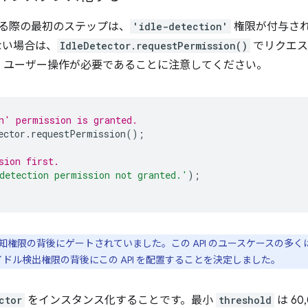
 を使用する際の最初のステップは、
'idle-detection'
権限が付与さ
ない場合は、
IdleDetector.requestPermission()
でリクエス
、ユーザー操作が必要であることに注意してください。
n' permission is granted.
ector
.
requestPermission
();
sion first.
detection permission not granted.'
);
権限の背後にゲートされていました。この API のユースケースの多くは
のアイドル検出権限の背後にこの API を配置することを決定しました。
ctor
をインスタンス化することです。最小
threshold
は 60