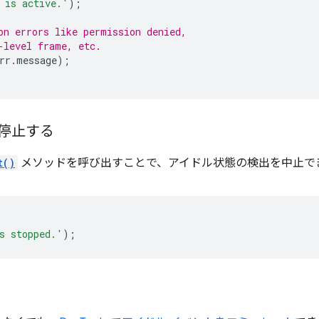
 is active.'
);
on errors like permission denied,
-level frame, etc.
rr
.
message
);
停止する
t()
メソッドを呼び出すことで、アイドル状態の検出を中止で
s stopped.'
);