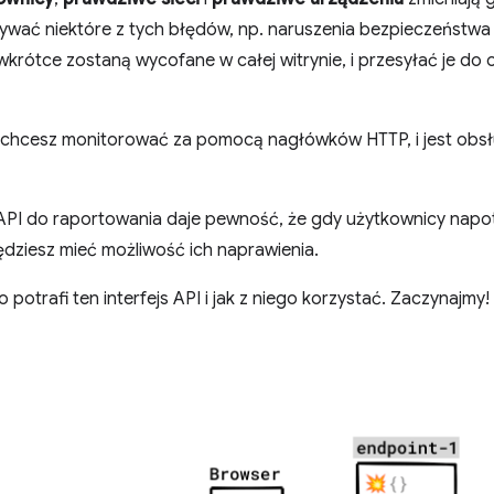
ać niektóre z tych błędów, np. naruszenia bezpieczeństwa l
wkrótce zostaną wycofane w całej witrynie, i przesyłać je do
o chcesz monitorować za pomocą nagłówków HTTP, i jest obs
 API do raportowania daje pewność, że gdy użytkownicy napot
ędziesz mieć możliwość ich naprawienia.
 potrafi ten interfejs API i jak z niego korzystać. Zaczynajmy!