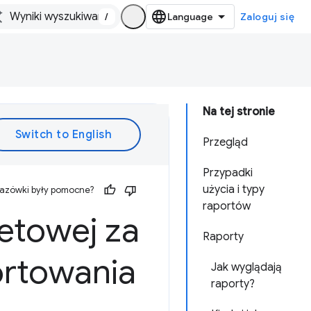
/
Zaloguj się
Na tej stronie
Przegląd
Przypadki
użycia i typy
kazówki były pomocne?
raportów
netowej za
Raporty
ortowania
Jak wyglądają
raporty?