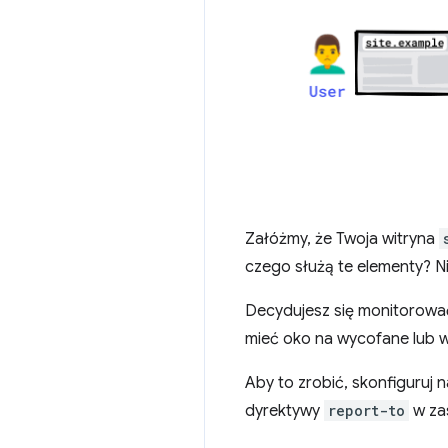
Załóżmy, że Twoja witryna
czego służą te elementy? Ni
Decydujesz się monitorować 
mieć oko na wycofane lub w
Aby to zrobić, skonfiguruj
dyrektywy
report-to
w zas