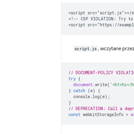
<script src="script.js"></s
<!-- CSP VIOLATION: Try to 
script.js
, wczytane prze
// DOCUMENT-POLICY VIOLATI
try
{
document
.
write
(
'<h1>hi</
}
catch
(
e
)
{
console
.
log
(
e
);
}
// DEPRECATION: Call a dep
const
webkitStorageInfo
=
w