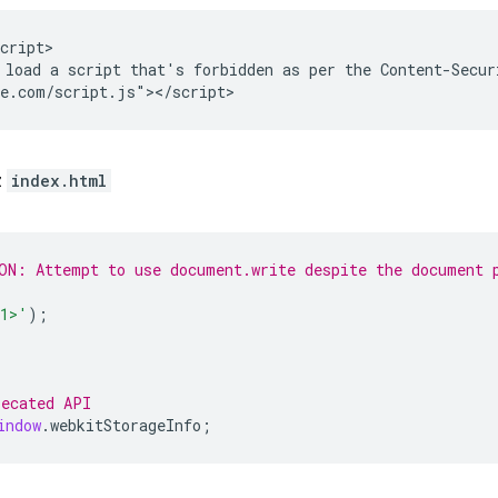
cript>

load a script that's forbidden as per the Content-Securi
z
index.html
ON: Attempt to use document.write despite the document 
h1>'
);
recated API
indow
.
webkitStorageInfo
;