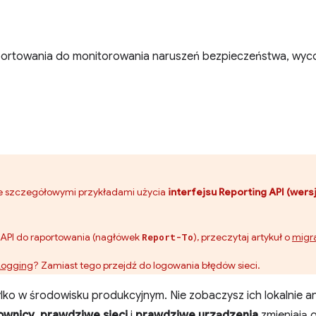
aportowania do monitorowania naruszeń bezpieczeństwa, wyc
I ze szczegółowymi przykładami użycia
interfejsu Reporting API (wersj
su API do raportowania (nagłówek
), przeczytaj artykuł o
migra
Report-To
Logging
? Zamiast tego przejdź do logowania błędów sieci.
ylko w środowisku produkcyjnym. Nie zobaczysz ich lokalnie 
ownicy
,
prawdziwe sieci
i
prawdziwe urządzenia
zmieniają g