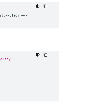
ty-Policy -->

policy