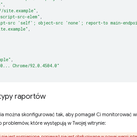
e"
,
//site.example"
,
"script-src-elem"
,
ipt-src 'self'; object-src 'none'; report-to main-endpo
ite.example"
,
mple"
,
.0... Chrome/92.0.4504.0"
 typy raportów
nia można skonfigurować tak, aby pomagał Ci monitorować w
b problemów, które występują w Twojej witrynie:
i
nie jest wymienione, ponieważ nie jest obsługiwane w nowej wersji in