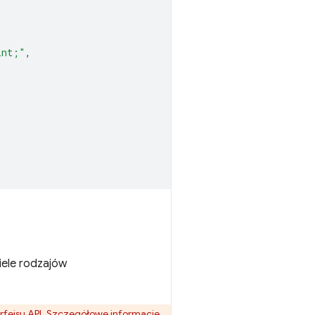
int;"
,
iele rodzajów
terfejsu API. Szczegółowe informacje