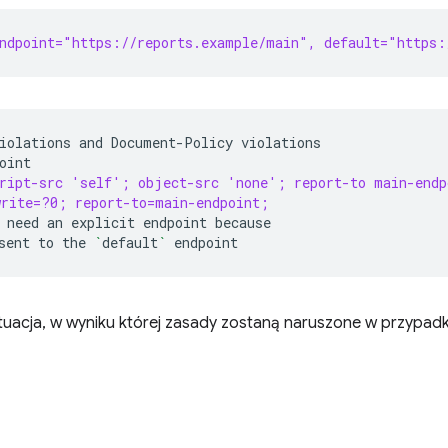
ndpoint="https://reports.example/main", default="https:
iolations
and
Document-Policy
cript-src 'self'; object-src 'none'; report-to main-endp
write=?0; report-to=main-endpoint;
need
an
explicit
endpoint
sent
to
the
`
default
`
tuacja, w wyniku której zasady zostaną naruszone w przypad