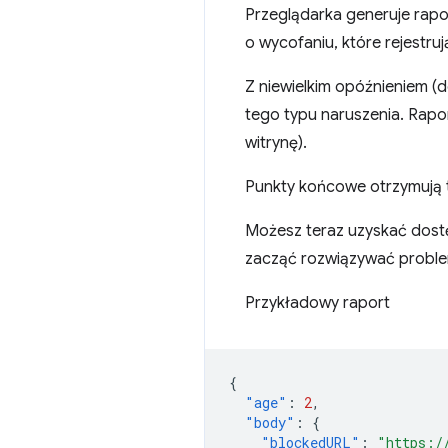
Przeglądarka generuje rapo
o wycofaniu, które rejestruj
Z niewielkim opóźnieniem 
tego typu naruszenia. Rapo
witrynę).
Punkty końcowe otrzymują t
Możesz teraz uzyskać dost
zacząć rozwiązywać proble
Przykładowy raport
{
"age"
:
2
,
"body"
:
{
"blockedURL"
:
"https:/