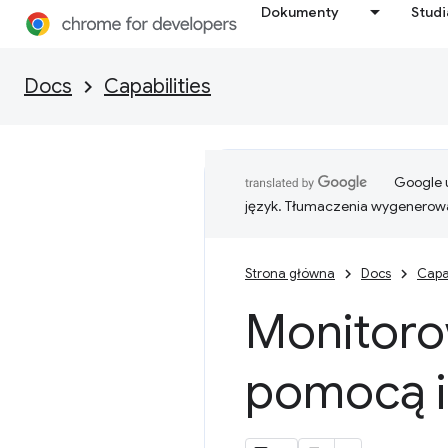
Dokumenty
Stud
Docs
Capabilities
Google u
język. Tłumaczenia wygenerowa
Strona główna
Docs
Capab
Monitorow
pomocą i