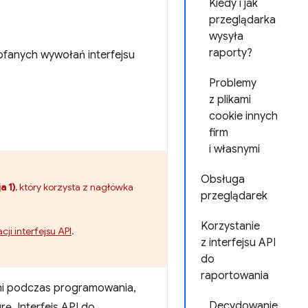
Kiedy i jak
przeglądarka
wysyła
raporty?
ofanych wywołań interfejsu
Problemy
z plikami
cookie innych
firm
i własnymi
Obsługa
a 1)
, który korzysta z nagłówka
przeglądarek
Korzystanie
cji interfejsu API
.
z interfejsu API
do
raportowania
ani podczas programowania,
Decydowanie
rę. Interfejs API do