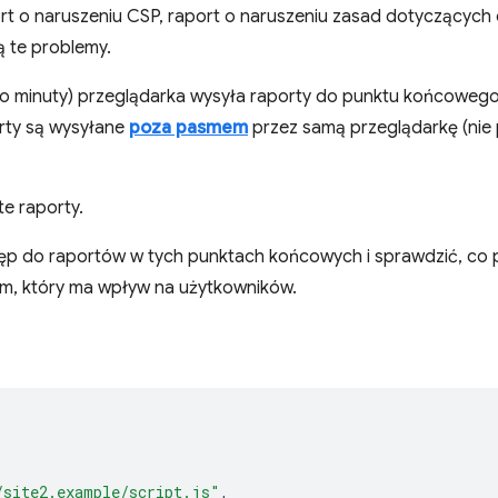
rt o naruszeniu CSP, raport o naruszeniu zasad dotyczących
ą te problemy.
(do minuty) przeglądarka wysyła raporty do punktu końcoweg
rty są wysyłane
poza pasmem
przez samą przeglądarkę (nie 
e raporty.
ęp do raportów w tych punktach końcowych i sprawdzić, co p
m, który ma wpływ na użytkowników.
/site2.example/script.js"
,