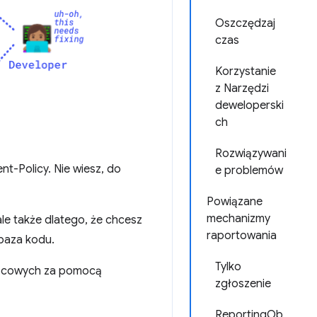
Oszczędzaj
czas
Korzystanie
z Narzędzi
deweloperski
ch
Rozwiązywani
t-Policy. Nie wiesz, do
e problemów
Powiązane
mechanizmy
le także dlatego, że chcesz
raportowania
baza kodu.
Tylko
ońcowych za pomocą
zgłoszenie
ReportingOb