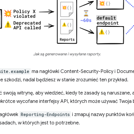
Jak są generowane i wysyłane raporty.
site.example
ma nagłówki Content-Security-Policy i Documen
e szkodzi, nadal będziesz w stanie zrozumieć ten przykład.
swoją witrynę, aby wiedzieć, kiedy te zasady są naruszane, a
krótce wycofane interfejsy API, których może używać Twoja 
 nagłówek
Reporting-Endpoints
i zmapuj nazwy punktów k
adach, w których jest to potrzebne.