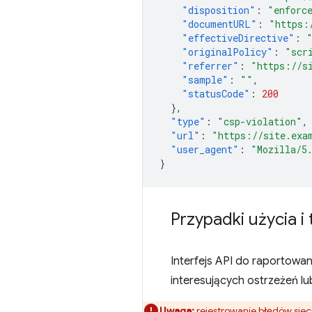
"disposition"
:
"enforc
"documentURL"
:
"https:
"effectiveDirective"
:
"originalPolicy"
:
"scr
"referrer"
:
"https://s
"sample"
:
""
,
"statusCode"
:
200
},
"type"
:
"csp-violation"
,
"url"
:
"https://site.exa
"user_agent"
:
"Mozilla/5
}
Przypadki użycia i
Interfejs API do raportowa
interesujących ostrzeżeń lu
Uwaga:
rejestrowanie błędów siec