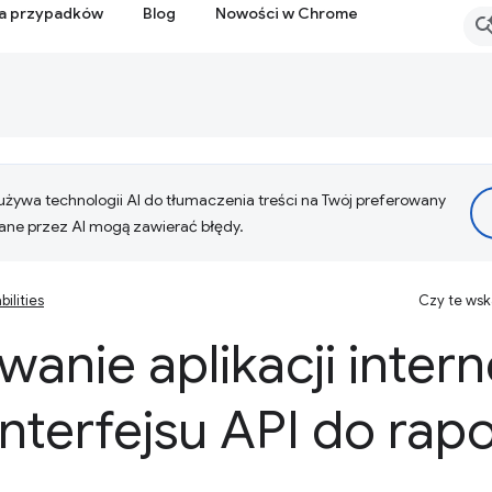
ia przypadków
Blog
Nowości w Chrome
żywa technologii AI do tłumaczenia treści na Twój preferowany
ne przez AI mogą zawierać błędy.
ilities
Czy te ws
anie aplikacji inter
nterfejsu API do rap