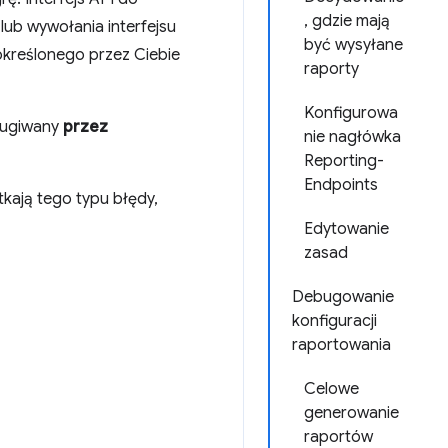
, gdzie mają
ub wywołania interfejsu
być wysyłane
 określonego przez Ciebie
raporty
Konfigurowa
ługiwany
przez
nie nagłówka
Reporting-
Endpoints
kają tego typu błędy,
Edytowanie
zasad
Debugowanie
konfiguracji
raportowania
Celowe
generowanie
raportów