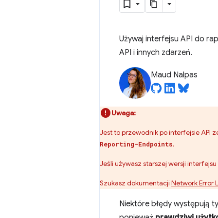
Używaj interfejsu API do r
API i innych zdarzeń.
Maud Nalpas
Uwaga:
Jest to przewodnik po interfejsie AP
.
Reporting-Endpoints
Jeśli używasz starszej wersji interfej
Szukasz dokumentacji
Network Error 
Niektóre błędy występują t
ponieważ
prawdziwi użytk