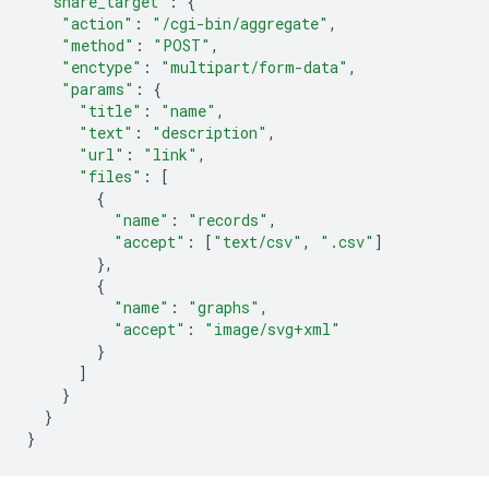
"share_target"
:
{
"action"
:
"/cgi-bin/aggregate"
,
"method"
:
"POST"
,
"enctype"
:
"multipart/form-data"
,
"params"
:
{
"title"
:
"name"
,
"text"
:
"description"
,
"url"
:
"link"
,
"files"
:
[
{
"name"
:
"records"
,
"accept"
:
[
"text/csv"
,
".csv"
]
},
{
"name"
:
"graphs"
,
"accept"
:
"image/svg+xml"
}
]
}
}
}