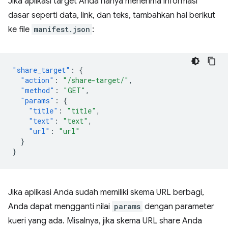
Jika aplikasi target Anda hanya menerima informasi
dasar seperti data, link, dan teks, tambahkan hal berikut
ke file
manifest.json
:
"share_target"
:
{
"action"
:
"/share-target/"
,
"method"
:
"GET"
,
"params"
:
{
"title"
:
"title"
,
"text"
:
"text"
,
"url"
:
"url"
}
}
Jika aplikasi Anda sudah memiliki skema URL berbagi,
Anda dapat mengganti nilai
params
dengan parameter
kueri yang ada. Misalnya, jika skema URL share Anda