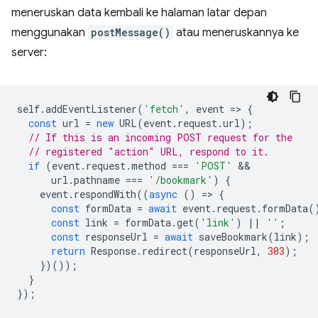
meneruskan data kembali ke halaman latar depan
menggunakan
postMessage()
atau meneruskannya ke
server:
self
.
addEventListener
(
'fetch'
,
event
=
>
{
const
url
=
new
URL
(
event
.
request
.
url
);
// If this is an incoming POST request for the
// registered "action" URL, respond to it.
if
(
event
.
request
.
method
===
'POST'
url
.
pathname
===
'/bookmark'
)
{
event
.
respondWith
((
async
()
=
>
{
const
formData
=
await
event
.
request
.
formData
(
const
link
=
formData
.
get
(
'link'
)
||
''
;
const
responseUrl
=
await
saveBookmark
(
link
);
return
Response
.
redirect
(
responseUrl
,
303
);
})());
}
});