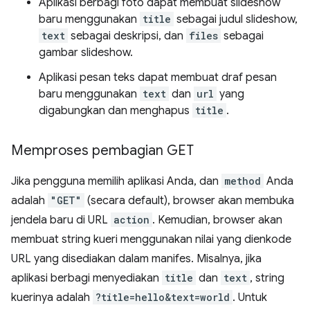
Aplikasi berbagi foto dapat membuat slideshow
baru menggunakan
title
sebagai judul slideshow,
text
sebagai deskripsi, dan
files
sebagai
gambar slideshow.
Aplikasi pesan teks dapat membuat draf pesan
baru menggunakan
text
dan
url
yang
digabungkan dan menghapus
title
.
Memproses pembagian GET
Jika pengguna memilih aplikasi Anda, dan
method
Anda
adalah
"GET"
(secara default), browser akan membuka
jendela baru di URL
action
. Kemudian, browser akan
membuat string kueri menggunakan nilai yang dienkode
URL yang disediakan dalam manifes. Misalnya, jika
aplikasi berbagi menyediakan
title
dan
text
, string
kuerinya adalah
?title=hello&text=world
. Untuk