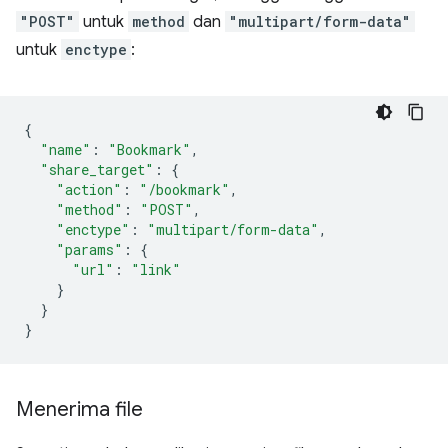
"POST"
untuk
method
dan
"multipart/form-data"
untuk
enctype
:
{
"name"
:
"Bookmark"
,
"share_target"
:
{
"action"
:
"/bookmark"
,
"method"
:
"POST"
,
"enctype"
:
"multipart/form-data"
,
"params"
:
{
"url"
:
"link"
}
}
}
Menerima file