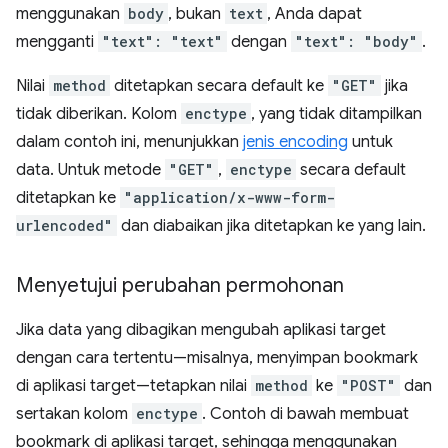
menggunakan
body
, bukan
text
, Anda dapat
mengganti
"text": "text"
dengan
"text": "body"
.
Nilai
method
ditetapkan secara default ke
"GET"
jika
tidak diberikan. Kolom
enctype
, yang tidak ditampilkan
dalam contoh ini, menunjukkan
jenis encoding
untuk
data. Untuk metode
"GET"
,
enctype
secara default
ditetapkan ke
"application/x-www-form-
urlencoded"
dan diabaikan jika ditetapkan ke yang lain.
Menyetujui perubahan permohonan
Jika data yang dibagikan mengubah aplikasi target
dengan cara tertentu—misalnya, menyimpan bookmark
di aplikasi target—tetapkan nilai
method
ke
"POST"
dan
sertakan kolom
enctype
. Contoh di bawah membuat
bookmark di aplikasi target, sehingga menggunakan