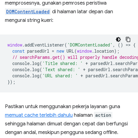
memprosesnya, gunakan pemroses peristiwa
DOMContentLoaded
di halaman latar depan dan
mengurai string kueri:
window
.
addEventListener
(
'DOMContentLoaded'
,
()
=
>
{
const
parsedUrl
=
new
URL
(
window
.
location
);
// searchParams.get() will properly handle decodin
console
.
log
(
'Title shared: '
+
parsedUrl
.
searchPar
console
.
log
(
'Text shared: '
+
parsedUrl
.
searchPara
console
.
log
(
'URL shared: '
+
parsedUrl
.
searchParam
});
Pastikan untuk menggunakan pekerja layanan guna
memuat cache terlebih dahulu
halaman
action
sehingga halaman dimuat dengan cepat dan berfungsi
dengan andal, meskipun pengguna sedang offline.