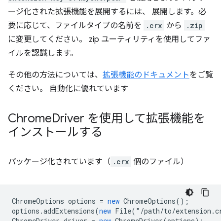
ージ化された拡張機能を展開するには、 展開します。必
要に応じて、ファイルタイプの名前を
.crx
から
.zip
に変更してください。 zip ユーティリティを使用してファ
イルを認識します。
その他の方法については、
拡張機能のドキュメント
をご覧
ください。 自動化に優れています
Chrome
Driver を使用して拡張機能を
インストールする
パッケージ化されています（
.crx
個のファイル）
ChromeOptions
options
=
new
ChromeOptions
();
options
.
addExtensions
(
new
File
(
"
/path/to/extension.c
ChromeDriver
driver
=
new
ChromeDriver
(
options
);