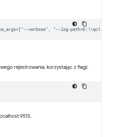
ce_args
=
[
"
--
verbose
"
,
 "
--
log
-
path
=
D
:
\\
qc1
.
log
"
])
ego rejestrowania, korzystając z flagi:
ocalhost:9515.