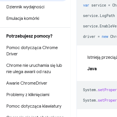
var
service
=
Ch
Dziennik wydajności
service
.
LogPath
Emulacja komórki
service
.
EnableVe
Potrzebujesz pomocy?
driver
=
new
Chr
Pomoc dotycząca Chrome
Driver
Istnieją przeci
Chrome nie uruchamia się lub
Java
nie ulega awarii od razu
Awarie Chrome
Driver
System
.
setProper
Problemy z kliknięciami
System
.
setProper
Pomoc dotycząca klawiatury