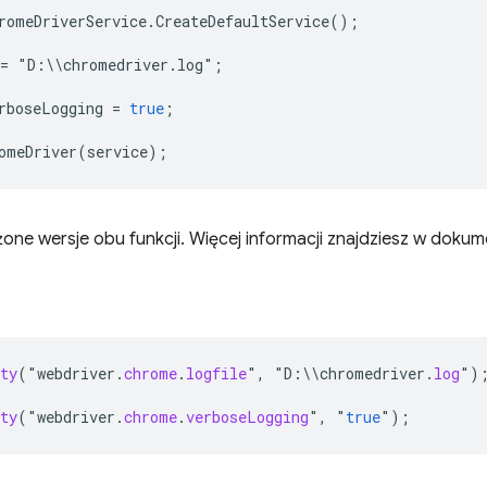
romeDriverService
.
CreateDefaultService
();
=
"
D
:
\\
chromedriver
.
log
"
;
rboseLogging
=
true
;
omeDriver
(
service
);
ążone wersje obu funkcji. Więcej informacji znajdziesz w dokume
ty
(
"
webdriver
.
chrome
.
logfile
"
,
"
D
:
\\
chromedriver
.
log
"
)
ty
(
"
webdriver
.
chrome
.
verboseLogging
"
,
"
true
"
);