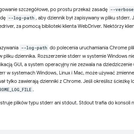
gowanie szczegółowe, po prostu przekaż zasadę
--verbose
adę
--log-path
, aby dziennik był zapisywany w pliku stderr. 
river, za pomocą biblioteki klienta WebDriver. Niektórzy klienc
azywania
--log-path
do polecenia uruchamiania Chrome pli
 pliku dziennika. Rozszerzenie stderr w systemie Windows ni
ikacją GUI, a system operacyjny nie zezwala na dziedziczeni
tderr w systemach Windows, Linux i Mac, może używać zmienn
wał tylko zawierają dzienniki z Chrome. Jeśli określisz ścieżk
ROME_LOG_FILE
.
estruje plików typu stderr ani stdout. Stdout trafia do konsoli