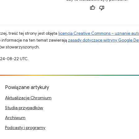
zej, treść tej strony jest objęta
licencją Creative Commons – uznanie aut
 informacje na ten temat zawierają
zasady dotyczące witryny Google De
otów stowarzyszonych.
2024-08-22 UTC.
Powiązane artykuły
Aktualizacje Chromium
Studia przypadków
Archiwum
Podcasty i programy