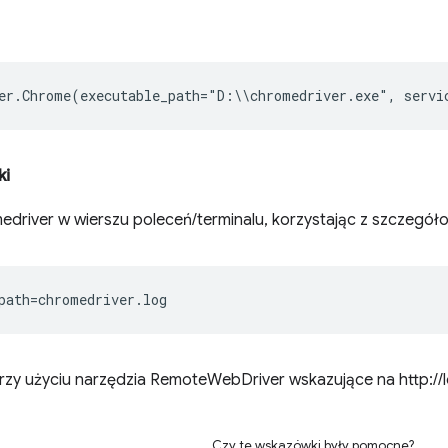
er
.
Chrome
(
executable_path
=
"
D
:
\\
chromedriver
.
exe
"
,
servi
ki
river w wierszu poleceń/terminalu, korzystając z szczegółow
rzy użyciu narzędzia RemoteWebDriver wskazujące na http://l
Czy te wskazówki były pomocne?