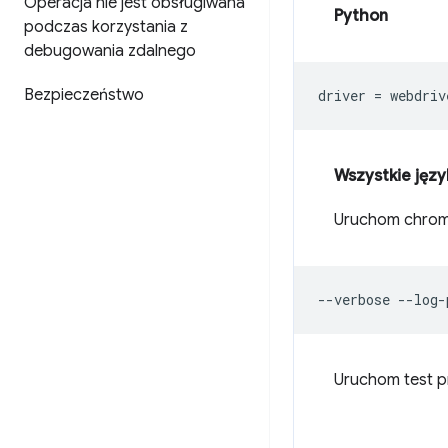
Operacja nie jest obsługiwana
Python
podczas korzystania z
debugowania zdalnego
Bezpieczeństwo
driver
=
webdriv
Wszystkie języ
Uruchom chromed
Uruchom test p