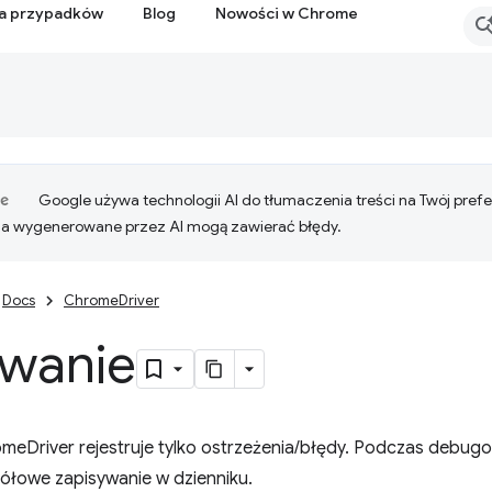
ia przypadków
Blog
Nowości w Chrome
Google używa technologii AI do tłumaczenia treści na Twój pre
ia wygenerowane przez AI mogą zawierać błędy.
Docs
ChromeDriver
wanie
meDriver rejestruje tylko ostrzeżenia/błędy. Podczas debu
gółowe zapisywanie w dzienniku.