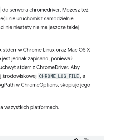
do serwera chromedriver. Możesz też
Jeśli nie uruchomisz samodzielnie
i nie niestety nie ma jeszcze takiej
k stderr w Chrome Linux oraz Mac OS X
e jest jednak zapisano, ponieważ
e uchwyt stderr z ChromeDriver. Aby
ej środowiskowej
CHROME_LOG_FILE
, a
ę logPath w ChromeOptions, skopiuje jego
 na wszystkich platformach.