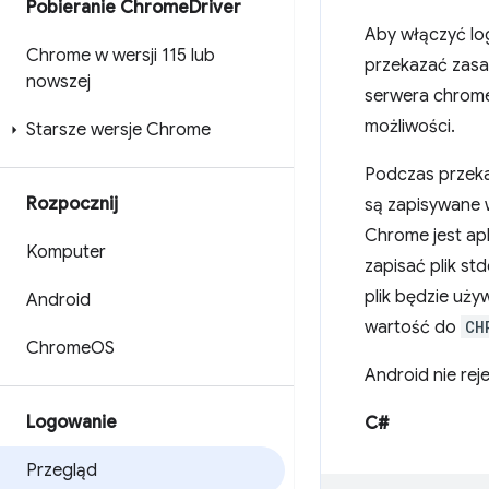
Pobieranie Chrome
Driver
Aby włączyć lo
Chrome w wersji 115 lub
przekazać zas
nowszej
serwera chromed
możliwości.
Starsze wersje Chrome
Podczas przek
Rozpocznij
są zapisywane w
Chrome jest apl
Komputer
zapisać plik s
plik będzie uży
Android
wartość do
CH
Chrome
OS
Android nie rej
Logowanie
C#
Przegląd