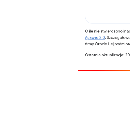
O ile nie stwierdzono inac
Apache 2.0
. Szczegółowe
firmy Oracle i jej podmi
Ostatnia aktualizacja: 
Opublikuj coś
Zgłoś błąd
Zobacz nierozwiązane problemy