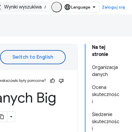
/
Zaloguj się
Na tej
stronie
Organizacja
danych
 wskazówki były pomocne?
Ocena
anych Big
skutecznośc
i
Śledzenie
skutecznośc
i