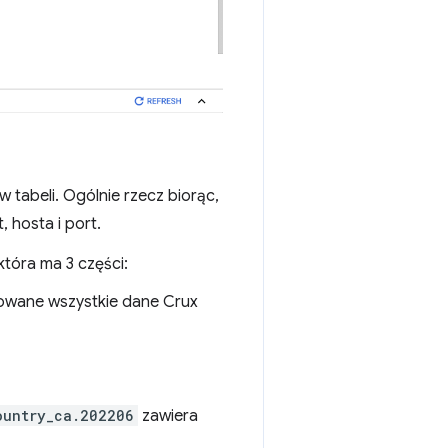
 tabeli. Ogólnie rzecz biorąc,
 hosta i port.
która ma 3 części:
zowane wszystkie dane Crux
ountry_ca.202206
zawiera