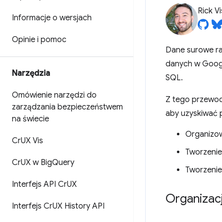
Rick V
Informacje o wersjach
Opinie i pomoc
Dane surowe ra
danych w Goog
Narzędzia
SQL.
Omówienie narzędzi do
Z tego przewod
zarządzania bezpieczeństwem
aby uzyskiwać 
na świecie
Organizo
Cr
UX Vis
Tworzenie
Cr
UX w Big
Query
Tworzenie
Interfejs API Cr
UX
Organizac
Interfejs Cr
UX History API