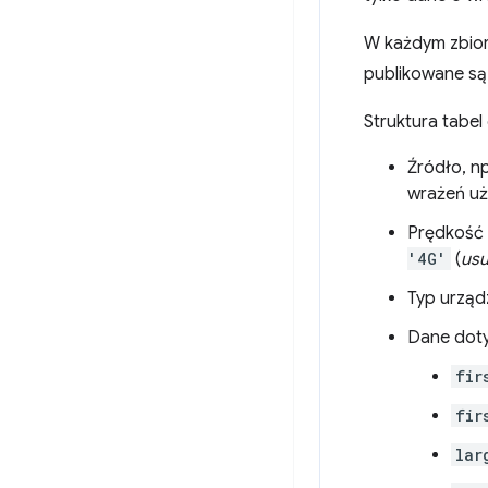
W każdym zbior
publikowane są
Struktura tabe
Źródło, n
wrażeń uż
Prędkość 
'4G'
(
usu
Typ urząd
Dane dot
fir
fir
lar