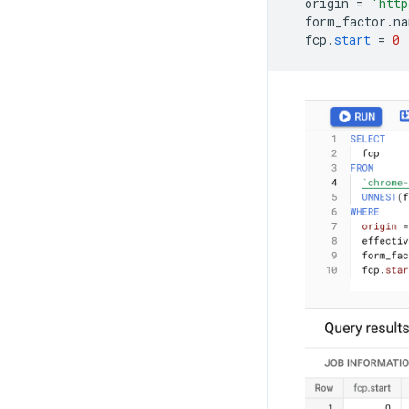
origin
=
'http
form_factor
.
na
fcp
.
start
=
0