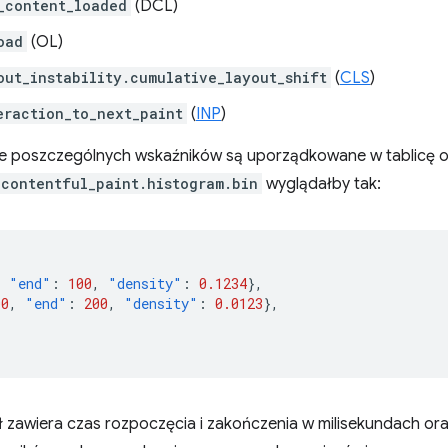
_content_loaded
(DCL)
oad
(OL)
out_instability.cumulative_layout_shift
(
CLS
)
eraction_to_next_paint
(
INP
)
 poszczególnych wskaźników są uporządkowane w tablicę o
_contentful_paint.histogram.bin
wyglądałby tak:
,
"end"
:
100
,
"density"
:
0.1234
},
00
,
"end"
:
200
,
"density"
:
0.0123
},
ł zawiera czas rozpoczęcia i zakończenia w milisekundach or