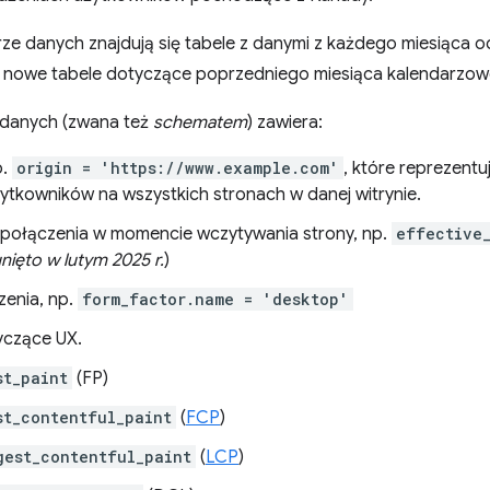
ze danych znajdują się tabele z danymi z każdego miesiąca o
 nowe tabele dotyczące poprzedniego miesiąca kalendarzow
l danych (zwana też
schematem
) zawiera:
p.
origin = 'https://www.example.com'
, które reprezentu
ytkowników na wszystkich stronach w danej witrynie.
połączenia w momencie wczytywania strony, np.
effective
nięto w lutym 2025 r.
)
zenia, np.
form_factor.name = 'desktop'
yczące UX.
st_paint
(FP)
st_contentful_paint
(
FCP
)
gest_contentful_paint
(
LCP
)