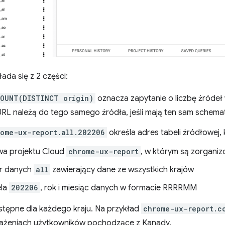
ada się z 2 części:
COUNT(DISTINCT origin)
oznacza zapytanie o liczbę źródeł w
URL należą do tego samego źródła, jeśli mają ten sam schemat,
ome-ux-report.all.202206
określa adres tabeli źródłowej, 
a projektu Cloud
chrome-ux-report
, w którym są zorgani
r danych
all
zawierający dane ze wszystkich krajów
ela
202206
, rok i miesiąc danych w formacie RRRRMM
stępne dla każdego kraju. Na przykład
chrome-ux-report.c
rażeniach użytkowników pochodzące z Kanady.