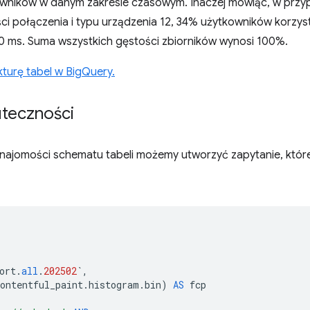
wników w danym zakresie czasowym. Inaczej mówiąc, w przy
ści połączenia i typu urządzenia 12, 34% użytkowników korzy
00 ms. Suma wszystkich gęstości zbiorników wynosi 100%.
kturę tabel w BigQuery.
teczności
najomości schematu tabeli możemy utworzyć zapytanie, któr
ort
.
all
.
202502
`
,
ontentful_paint
.
histogram
.
bin
)
AS
fcp