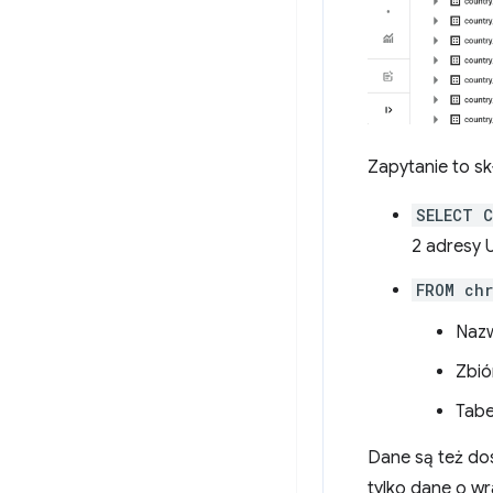
Zapytanie to skł
SELECT 
2 adresy 
FROM chr
Nazw
Zbió
Tab
Dane są też do
tylko dane o w