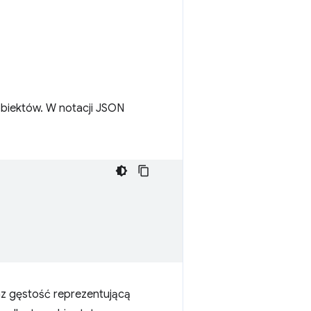
biektów. W notacji JSON
az gęstość reprezentującą