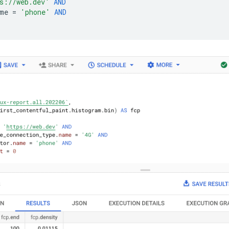
s://web.dev'
AND
me
=
'phone'
AND