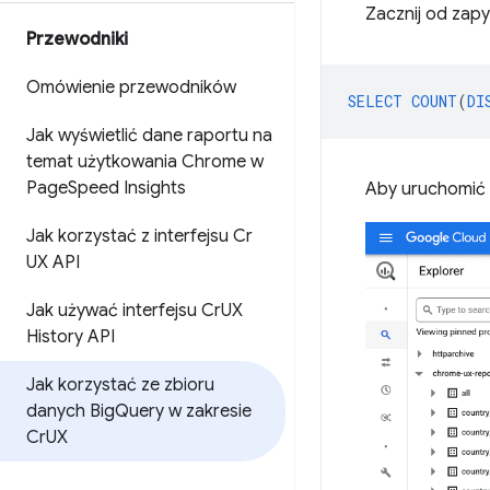
Zacznij od zap
Przewodniki
Omówienie przewodników
SELECT
COUNT
(
DI
Jak wyświetlić dane raportu na
temat użytkowania Chrome w
Page
Speed Insights
Aby uruchomić z
Jak korzystać z interfejsu Cr
UX API
Jak używać interfejsu Cr
UX
History API
Jak korzystać ze zbioru
danych Big
Query w zakresie
Cr
UX