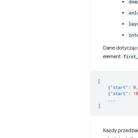
dom
onl
lay
int
Dane dotyczące
element
first
[
{
"start"
:
0
{
"start"
:
1
...
]
Każdy przedzia