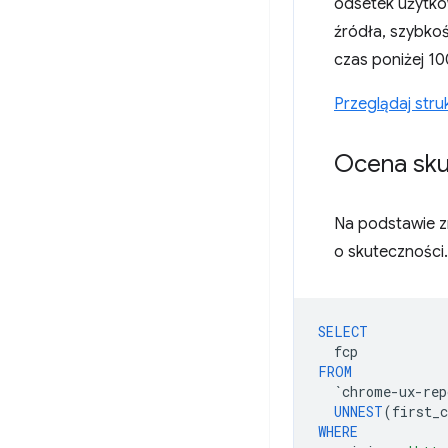
odsetek użytko
źródła, szybko
czas poniżej 1
Przeglądaj stru
Ocena sku
Na podstawie z
o skuteczności.
SELECT
fcp
FROM
`
chrome
-
ux
-
rep
UNNEST
(
first_c
WHERE