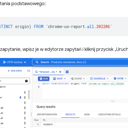
ytania podstawowego:
STINCT
origin
)
FROM
`
chrome
-
ux
-
report
.
all
.
202206
`
apytanie, wpisz je w edytorze zapytań i kliknij przycisk „Uru