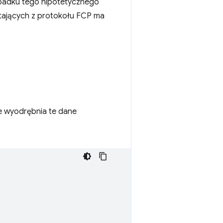
padku tego hipotetycznego
stających z protokołu FCP ma
e wyodrębnia te dane