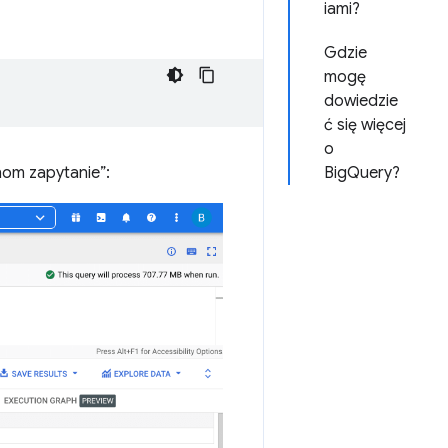
iami?
Gdzie
mogę
dowiedzie
ć się więcej
o
chom zapytanie”:
BigQuery?