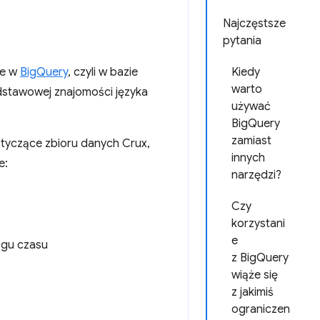
Najczęstsze
pytania
ne w
BigQuery
, czyli w bazie
Kiedy
warto
dstawowej znajomości języka
używać
BigQuery
zamiast
otyczące zbioru danych Crux,
innych
e:
narzędzi?
Czy
korzystani
e
ągu czasu
z BigQuery
wiąże się
z jakimiś
ograniczen