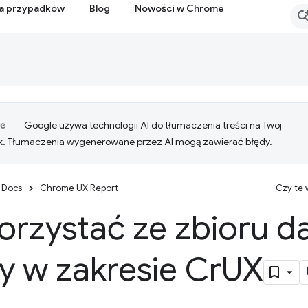
ia przypadków
Blog
Nowości w Chrome
Google używa technologii AI do tłumaczenia treści na Twój
k. Tłumaczenia wygenerowane przez AI mogą zawierać błędy.
Docs
Chrome UX Report
Czy te
orzystać ze zbioru d
y w zakresie Cr
UX