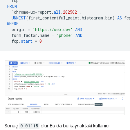
fcp
FROM
`
chrome
-
ux
-
report
.
all
.
202502
`
,
UNNEST
(
first_contentful_paint
.
histogram
.
bin
)
AS
fc
WHERE
origin
=
'https://web.dev'
AND
form_factor
.
name
=
'phone'
AND
fcp
.
start
=
0
Sonuç
0.01115
olur.Bu da bu kaynaktaki kullanıcı