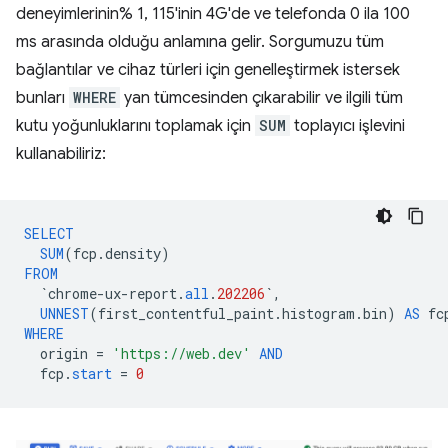
deneyimlerinin% 1, 115'inin 4G'de ve telefonda 0 ila 100
ms arasında olduğu anlamına gelir. Sorgumuzu tüm
bağlantılar ve cihaz türleri için genelleştirmek istersek
bunları
WHERE
yan tümcesinden çıkarabilir ve ilgili tüm
kutu yoğunluklarını toplamak için
SUM
toplayıcı işlevini
kullanabiliriz:
SELECT
SUM
(
fcp
.
density
)
FROM
`
chrome
-
ux
-
report
.
all
.
202206
`
,
UNNEST
(
first_contentful_paint
.
histogram
.
bin
)
AS
fc
WHERE
origin
=
'https://web.dev'
AND
fcp
.
start
=
0