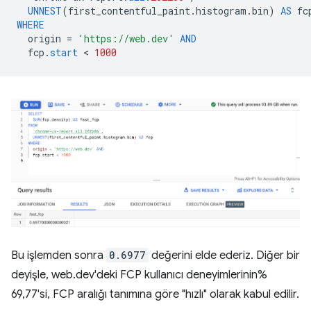
UNNEST
(
first_contentful_paint
.
histogram
.
bin
)
AS
fc
WHERE
origin
=
'https://web.dev'
AND
fcp
.
start
 < 
1000
Bu işlemden sonra
0.6977
değerini elde ederiz. Diğer bir
deyişle, web.dev'deki FCP kullanıcı deneyimlerinin%
69,77'si, FCP aralığı tanımına göre "hızlı" olarak kabul edilir.