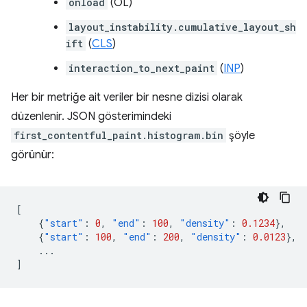
onload
(OL)
layout_instability.cumulative_layout_sh
ift
(
CLS
)
interaction_to_next_paint
(
INP
)
Her bir metriğe ait veriler bir nesne dizisi olarak
düzenlenir. JSON gösterimindeki
first_contentful_paint.histogram.bin
şöyle
görünür:
[
{
"start"
:
0
,
"end"
:
100
,
"density"
:
0.1234
},
{
"start"
:
100
,
"end"
:
200
,
"density"
:
0.0123
},
...
]