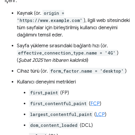
içerir:
Kaynak (ör.
origin =
'https://www.example.com'
), ilgili web sitesindeki
tüm sayfalar için birleştirilmiş kullanıcı deneyimi
dağılımını temsil eder.
Sayfa yükleme sırasındaki bağlantı hızı (ör.
effective_connection_type.name = '4G'
)
(
Şubat 2025'ten itibaren kaldırıldı
)
Cihaz türü (ör.
form_factor.name = 'desktop'
)
Kullanıcı deneyimi metrikleri
first_paint
(FP)
first_contentful_paint
(
FCP
)
largest_contentful_paint
(
LCP
)
dom_content_loaded
(DCL)