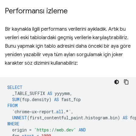
Performansı izleme
Bir kaynakla ilgili performans verilerini ayıkladık. Artık bu
verileri eski tablolardaki geçmiş verilerle karşılaştırabiliriz.
Bunu yapmak için tablo adresini daha önceki bir aya göre
yeniden yazabilir veya tüm ayları sorgulamak için joker
karakter söz dizimini kullanabiliriz:
SELECT
_TABLE_SUFFIX
AS
yyyymm
,
SUM
(
fcp
.
density
)
AS
fast_fcp
FROM
`
chrome
-
ux
-
report
.
all
.
*`
,
UNNEST
(
first_contentful_paint
.
histogram
.
bin
)
AS
fc
WHERE
origin
=
'https://web.dev'
AND
fcp
.
start
 < 
1000