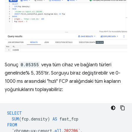
Sonuç
0.05355
veya tüm cihaz ve bağlantı türleri
genelinde% 5, 355'tir. Sorguyu biraz değiştirebilir ve 0-
1000 ms arasındaki "hızlı" FCP aralığındaki tüm kapların
yoğunluklarını toplayabiliriz:
SELECT
SUM
(
fcp
.
density
)
AS
fast_fcp
FROM
`
chrome
-
ux
-
report
.
all
.
202206
`
,