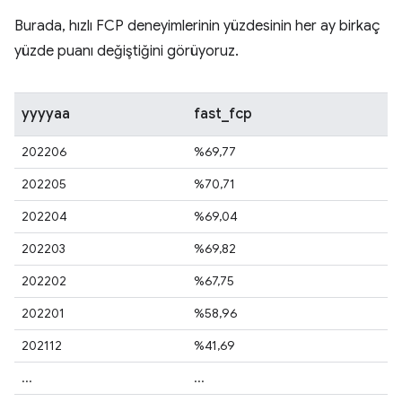
Burada, hızlı FCP deneyimlerinin yüzdesinin her ay birkaç
yüzde puanı değiştiğini görüyoruz.
yyyyaa
fast_fcp
202206
%69,77
202205
%70,71
202204
%69,04
202203
%69,82
202202
%67,75
202201
%58,96
202112
%41,69
...
...