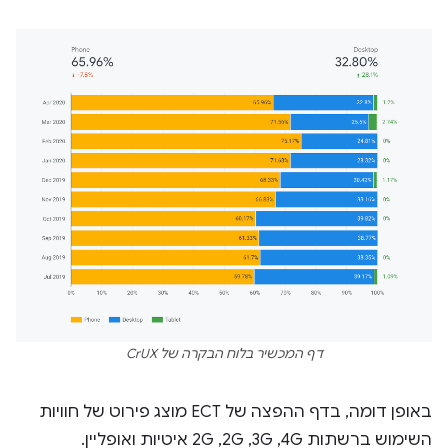
דף המכשיר בלוח הבקרה של CrUX
באופן דומה, בדף ההפצה של ECT מוצג פירוט של חוויות
השימוש ברשתות 4G,‏ 3G,‏ 2G,‏ 2G איטיות ואופליין.