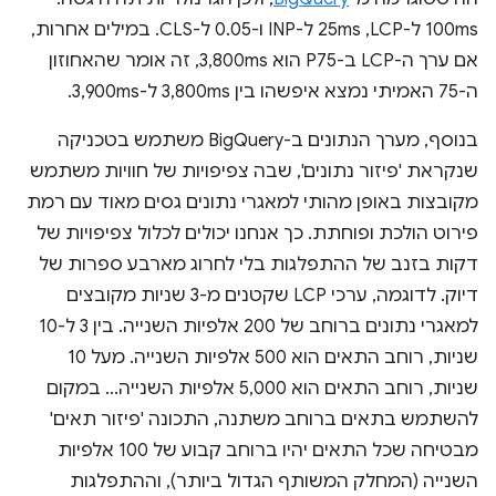
100ms ל-LCP,‏ 25ms ל-INP ו-0.05 ל-CLS. במילים אחרות,
אם ערך ה-LCP ב-P75 הוא 3,800ms, זה אומר שהאחוזון
ה-75 האמיתי נמצא איפשהו בין 3,800ms ל-3,900ms.
בנוסף, מערך הנתונים ב-BigQuery משתמש בטכניקה
שנקראת 'פיזור נתונים', שבה צפיפויות של חוויות משתמש
מקובצות באופן מהותי למאגרי נתונים גסים מאוד עם רמת
פירוט הולכת ופוחתת. כך אנחנו יכולים לכלול צפיפויות של
דקות בזנב של ההתפלגות בלי לחרוג מארבע ספרות של
דיוק. לדוגמה, ערכי LCP שקטנים מ-3 שניות מקובצים
למאגרי נתונים ברוחב של 200 אלפיות השנייה. בין 3 ל-10
שניות, רוחב התאים הוא 500 אלפיות השנייה. מעל 10
שניות, רוחב התאים הוא 5,000 אלפיות השנייה... במקום
להשתמש בתאים ברוחב משתנה, התכונה 'פיזור תאים'
מבטיחה שכל התאים יהיו ברוחב קבוע של 100 אלפיות
השנייה (המחלק המשותף הגדול ביותר), וההתפלגות