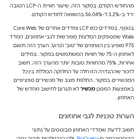
מהחודש הקודם. במקור הזה, שיעור חוויית ה-LCP הטובה
ירד ב-3.2% ל-56.04% בהשוואה לחודש הקודם.
בנוסף, במדדים כמו LCP ומדדים אחרים של Core Web
Vitals שמספקים המלצות מפורשות לגבי אחוזונים, המדד
P75 מופיע בין האחוזים של 'טוב' ו'גרוע'. הערך הזה תואם
לאחוזון ה-75 של חוויות המשתמשים במקור. במילים
אחרות, 75% מהחוויות טובות יותר מהערך הזה. חשוב
לזכור שההגדרה הזו חלה על החלוקה הכוללת בין
כל
המכשירים
במקור. החלפת מצב של מכשירים ספציפיים
באמצעות המסנן
מכשיר
לא תגרום לחישוב מחדש של
האחוזון.
הערות טכניות לגבי אחוזונים
חשוב לדעת שמדדי האחוזון מבוססים על נתוני
ההיסטוגרמה מ-
BigQuery
, ולכן הגרנולריות תהיה גסה: