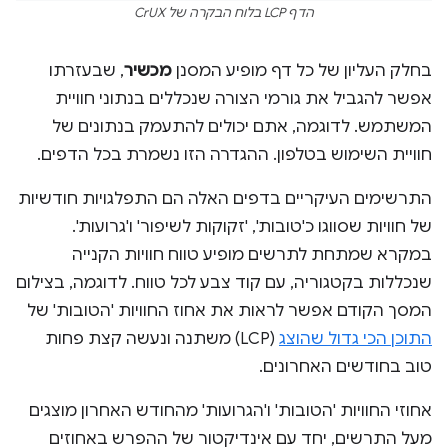
הדף LCP בלוח הבקרה של CrUX
בחלק העליון של כל דף מופיע המסנן
מכשיר
, שבעזרתו
אפשר להגביל את גורמי הצורה שנכללים בנתוני חוויית
המשתמש. לדוגמה, אתם יכולים להתעמק בנתונים של
חוויית השימוש בטלפון. ההגדרה הזו נשמרת בכל הדפים.
התרשימים העיקריים בדפים האלה הם התפלגויות חודשיות
של חוויות שסווגו כ'טובות', 'זקוקות לשיפור' ו'גרועות'.
במקרא שמתחת לתרשים מופיע טווח חוויות הקנייה
שנכללות בקטגוריה, עם קוד צבע לכל טווח. לדוגמה, בצילום
המסך הקודם אפשר לראות את אחוז החוויות 'הטובות' של
התוכן הכי גדול שהוצג
(LCP) משתנה ונעשה קצת פחות
טוב בחודשים האחרונים.
אחוזי החוויות 'הטובות' ו'הגרועות' מהחודש האחרון מוצגים
מעל התרשים, יחד עם אינדיקטור של ההפרש באחוזים