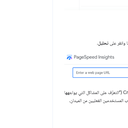
تحليل
.
بعد بضع ثوانٍ، سيتم تنفيذ عمليات تدقيق Lighthouse وستظهر لك أقسام تتضمّن بيانات من CrUX ("التعرّف على المشاكل التي يواجهها
اكل الأداء"). وCrUX هي مجموعة من تجارب المستخدمين الفعليين من الميدان،