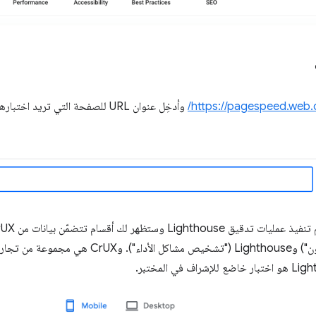
https://pagespeed.web.d
وأدخِل عنوان URL للصفحة التي تريد اختبارها وانقر على
المستخدمون الفعليون") وLighthouse ("تشخيص مش