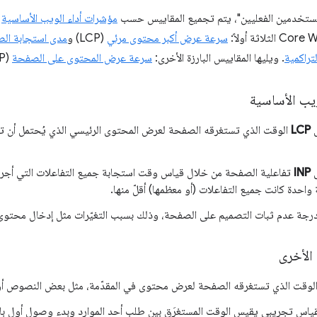
ستخدمين الفعليين"، يتم تجميع المقاييس حسب
مؤشرات أداء الويب الأساسية
و
سرعة عرض أكبر محتوى مرئي
(LCP) و
مدى استجابة الص
تراكمية
. ويليها المقاييس البارزة الأخرى:
سرعة عرض المحتوى على الصفحة
(FCP) و
يب الأساسية
س
LCP
الوقت الذي تستغرقه الصفحة لعرض المحتوى الرئيسي الذي يُحتمل أن ت
س
INP
تفاعلية الصفحة من خلال قياس وقت استجابة جميع التفاعلات التي أجرا
واحدة كانت جميع التفاعلات (أو معظمها) أقلّ منها.
رجة عدم ثبات التصميم على الصفحة، وذلك بسبب التغيّرات مثل إدخال محتوى 
 الأخرى
لوقت الذي تستغرقه الصفحة لعرض محتوى في المقدّمة، مثل بعض النصوص أو 
اس تجريبي يقيس الوقت المستغرَق بين طلب أحد الموارد وبدء وصول أول باي