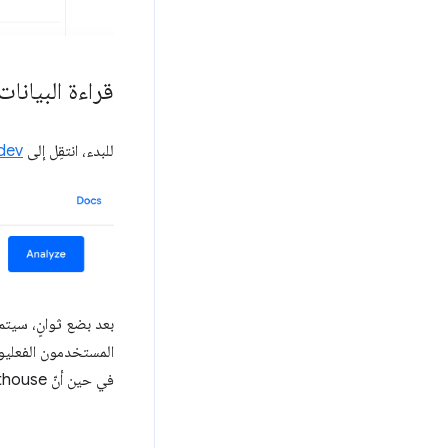
قراءة البيانات
للبدء، انتقِل إلى
ev/
في حين أنّ Lighthouse هو اختبار خاضع للإشراف في المختبر.