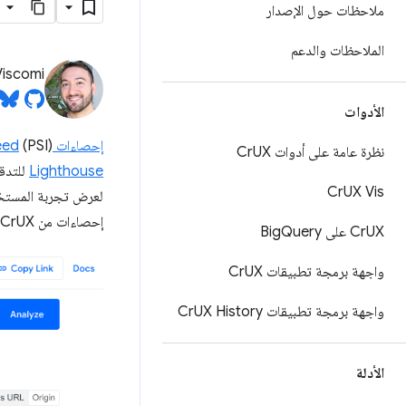
ملاحظات حول الإصدار
الملاحظات والدعم
Viscomi
الأدوات
إحصاءات PageSpeed
(PSI) هي أداة لمطوّري الويب لمعرفة مستوى أداء الصفحة وكيفية تحسينه. وتستخدِم هذه الميزة
نظرة عامة على أدوات Cr
UX
Lighthouse
للتدق
Cr
UX Vis
إحصاءات من CrUX وفهم تجربة المستخدم بشكل أفضل.
UX على Big
Cr
Query
واجهة برمجة تطبيقات Cr
UX
واجهة برمجة تطبيقات Cr
UX History
الأدلة