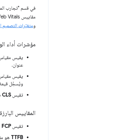
في قسم "تجارب الم
مقاييس Core Web Vitals الثلاثة أولاً:
و
متغيّرات التصميم ال
مؤشرات أداء الو
يقيس مقيا
عنوان.
يقيس مقيا
ويُسجّل قيمة 
تقيس
CLS
د
المقاييس البارزة
تقيس
FCP
ا
TTFB
هو مقي