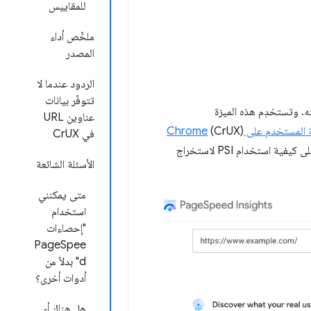
للمقاييس
ملخّص أداء
المصدر
الردود عندما لا
تتوفّر بيانات
عناوين URL
لمستخدم على Chrome
(CrUX)
في CrUX
لعرض تجربة المستخدمين الفعليين للصفحة والمصدر بشكل مجمّع. في هذا الدليل، يمكنك التعرّف على كيفية استخدام PSI لاستخراج
الأسئلة الشائعة
متى يمكنني
استخدام
"إحصاءات
PageSpee
d" بدلاً من
أدوات أخرى؟
هل هناك أي