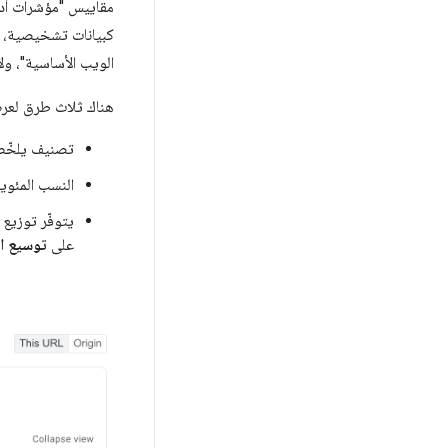
مقاييس "مؤشرات أدا
كبيانات تشخيصية، ول
الويب الأساسية"، ولا
هناك ثلاث طرق لعرض 
تصنيف يلخّص 
النسب المئوية المقاس
يتوفّر توزيع 
على
توسيع ا