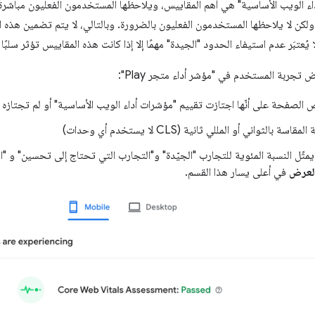
ء الويب الأساسية" هي أهم المقاييس، ويلاحظها المستخدمون الفعليون مباشرةً
كن لا يلاحظها المستخدمون الفعليون بالضرورة. وبالتالي، لا يتم تضمين هذه 
 يُعتبَر عدم استيفاء الحدود "الجيدة" مهمًا إلا إذا كانت هذه المقاييس تؤثر سلبً
تجربة المستخدم في "مؤشر أداء متجر Play":
الصفحة على أنّها اجتازت تقييم "مؤشرات أداء الويب الأساسية" أو لم تجتازه
ة بالثواني أو المللي ثانية (CLS لا يستخدم أي وحدات)
يمثّل النسبة المئوية للتجارب "الجيّدة" و"التجارب التي تحتاج إلى تحسين" و "ا
لعرض
في أعلى يسار هذا القسم.