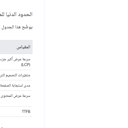
الحدود الدنيا لل
يوضّح هذا الجدول كي
المقياس
سرعة عرض أكبر جزء 
(LCP)
متغيّرات التصميم التراكمي
مدى استجابة الصفحة لت
سرعة عرض المحتوى 
TTFB