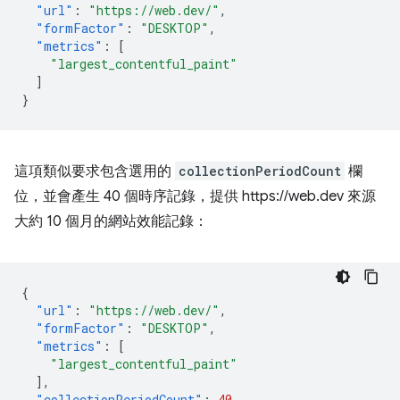
"url"
:
"https://web.dev/"
,
"formFactor"
:
"DESKTOP"
,
"metrics"
:
[
"largest_contentful_paint"
]
}
這項類似要求包含選用的
collectionPeriodCount
欄
位，並會產生 40 個時序記錄，提供 https://web.dev 來源
大約 10 個月的網站效能記錄：
{
"url"
:
"https://web.dev/"
,
"formFactor"
:
"DESKTOP"
,
"metrics"
:
[
"largest_contentful_paint"
],
"collectionPeriodCount"
:
40