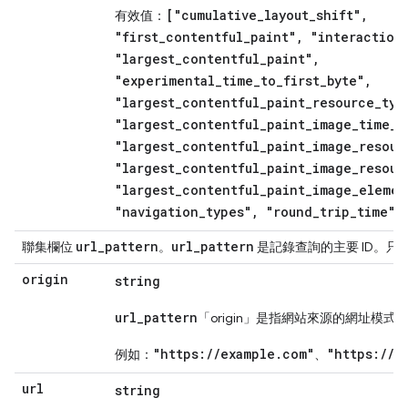
["cumulative_layout_shift",
有效值：
"first_contentful_paint", "interaction
"largest_contentful_paint",
"experimental_time_to_first_byte",
"largest_contentful_paint_resource_typ
"largest_contentful_paint_image_time_t
"largest_contentful_paint_image_resour
"largest_contentful_paint_image_resour
"largest_contentful_paint_image_elemen
"navigation_types", "round_trip_time"]
url
_
pattern
url
_
pattern
聯集欄位
。
是記錄查詢的主要 ID。只
origin
string
url_pattern
「origin」是指網站來源的網址模式
"https://example.com"
"https://c
例如：
、
url
string