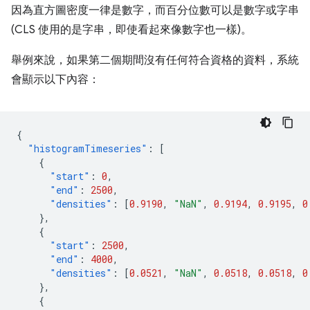
因為直方圖密度一律是數字，而百分位數可以是數字或字串
(CLS 使用的是字串，即使看起來像數字也一樣)。
舉例來說，如果第二個期間沒有任何符合資格的資料，系統
會顯示以下內容：
{
"histogramTimeseries"
:
[
{
"start"
:
0
,
"end"
:
2500
,
"densities"
:
[
0.9190
,
"NaN"
,
0.9194
,
0.9195
,
0
},
{
"start"
:
2500
,
"end"
:
4000
,
"densities"
:
[
0.0521
,
"NaN"
,
0.0518
,
0.0518
,
0
},
{