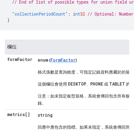
// End of list of possible types for union field ur
"collectionPeriodCount"
:
i
nt
32
// Optional: Number
}
欄位
form
Factor
enum
FormFactor
(
)
格式係數是查詢維度，可指定記錄資料應屬於的裝置
DESKTOP
PHONE
TABLET
這個欄位會使用
、
或
的值
注意：如未指定板型規格，系統會傳回包含所有板型
錄。
metrics[]
string
回應中應包含的指標。如果未指定，系統會傳回所有