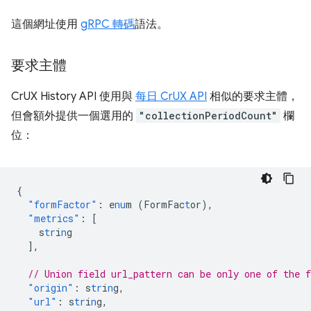
這個網址使用
gRPC 轉碼
語法。
要求主體
CrUX History API 使用與
每日 CrUX API
相似的要求主體，
但會額外提供一個選用的
"collectionPeriodCount"
欄
位：
{
"formFactor"
:
e
nu
m
(FormFac
t
or)
,
"metrics"
:
[
s
tr
i
n
g
],
// Union field url_pattern can be only one of the 
"origin"
:
s
tr
i
n
g
,
"url"
:
s
tr
i
n
g
,