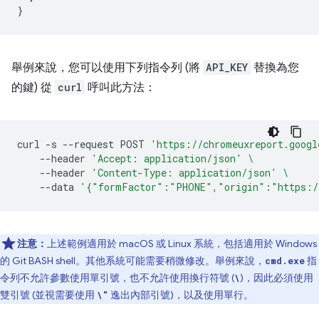
}
舉例來說，您可以使用下列指令列 (將
API_KEY
替換為您
的鍵) 從
curl
呼叫此方法：
curl
-s
--request
POST
'https://chromeuxreport.googl
--header
'Accept: application/json'
\
--header
'Content-Type: application/json'
\
--data
'{"formFactor":"PHONE","origin":"https:/
注意：
上述範例適用於 macOS 或 Linux 系統，包括適用於 Windows
的 Git BASH shell。其他系統可能需要稍微修改。舉例來說，
指
cmd.exe
令列不允許參數使用單引號，也不允許使用換行符號 (
)，因此必須使用
\
雙引號 (並視需要使用
逸出內部引號)，以及使用單行。
\"