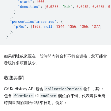
"start"
:
4000
,
"densities"
:
[
0.0288
,
"NaN"
,
0.0286
,
0.0285
,
0
}
],
"percentilesTimeseries"
:
{
"p75s"
:
[
1362
,
null
,
1344
,
1356
,
1366
,
1377
]
},
}
如果網址或來源在一段時間內符合和不符合資格，您可能會
發現許多項目缺少。
收集期間
CrUX History API 包含
collectionPeriods
物件，其中
包含
firstDate
和
endDate
欄位的陣列，代表每個匯總
時間區間的開始和結束日期。例如：