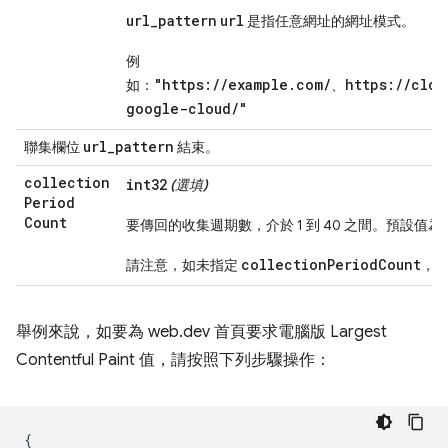
url_pattern
url
是指任意網址的網址模式。
例
"https://example.com/
https://clou
如：
、
google-cloud/"
url
_
pattern
聯集欄位
結束。
collection
int32
(選填)
Period
Count
要傳回的收集週期數，介於 1 到 40 之間。預設值為 
collectionPeriodCount
請注意，如未指定
，系
舉例來說，如要為 web.dev 首頁要求電腦版 Largest
Contentful Paint 值，請按照下列步驟操作：
{