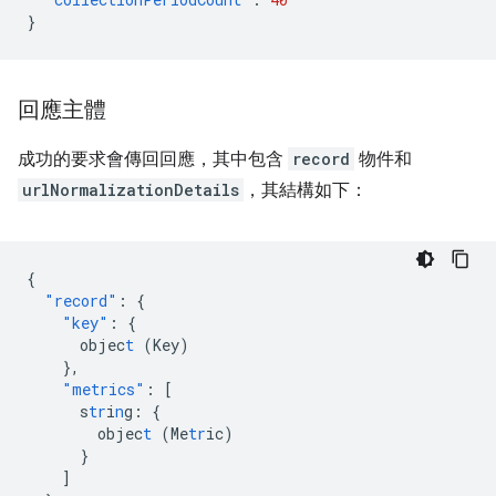
}
回應主體
成功的要求會傳回回應，其中包含
record
物件和
urlNormalizationDetails
，其結構如下：
{
"record"
:
{
"key"
:
{
objec
t
(Key)
},
"metrics"
:
[
s
tr
i
n
g
:
{
objec
t
(Me
tr
ic)
}
]