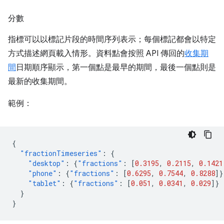
分數
指標可以以標記片段的時間序列表示；每個標記都會以特定
方式描述網頁載入情形。資料點會按照 API 傳回的
收集期
間
日期順序顯示，第一個點是最早的期間，最後一個點則是
最新的收集期間。
範例：
{
"fractionTimeseries"
:
{
"desktop"
:
{
"fractions"
:
[
0.3195
,
0.2115
,
0.1421
"phone"
:
{
"fractions"
:
[
0.6295
,
0.7544
,
0.8288
]}
"tablet"
:
{
"fractions"
:
[
0.051
,
0.0341
,
0.029
]}
}
}