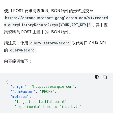
使用 POST 要求將查詢以 JSON 物件的形式提交至
https://chromeuxreport.googleapis.com/v1/record
s:queryHistoryRecord?key=[YOUR_API_KEY]"
，其中查
詢資料為 POST 主體中的 JSON 物件。
請注意，使用
queryHistoryRecord
取代每日 CrUX API
的
queryRecord
。
內容範例如下：
{
"origin"
:
"https://example.com"
,
"formFactor"
:
"PHONE"
,
"metrics"
:
[
"largest_contentful_paint"
,
"experimental_time_to_first_byte"
]