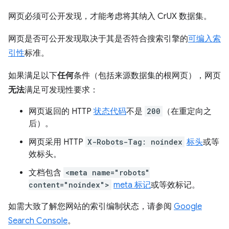
网页必须可公开发现，才能考虑将其纳入 CrUX 数据集。
网页是否可公开发现取决于其是否符合搜索引擎的
可编入索
引性
标准。
如果满足以下
任何
条件（包括来源数据集的根网页），网页
无法
满足可发现性要求：
网页返回的 HTTP
状态代码
不是
200
（在重定向之
后）。
网页采用 HTTP
X-Robots-Tag: noindex
标头
或等
效标头。
文档包含
<meta name="robots"
content="noindex">
meta 标记
或等效标记。
如需大致了解您网站的索引编制状态，请参阅
Google
Search Console
。