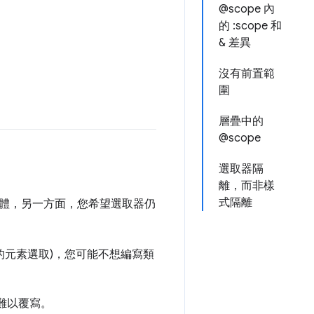
@scope 內
的 :scope 和
& 差異
沒有前置範
圍
層疊中的
@scope
選取器隔
離，而非樣
式隔離
體，另一方面，您希望選取器仍
的元素選取)，您可能不想編寫類
難以覆寫。