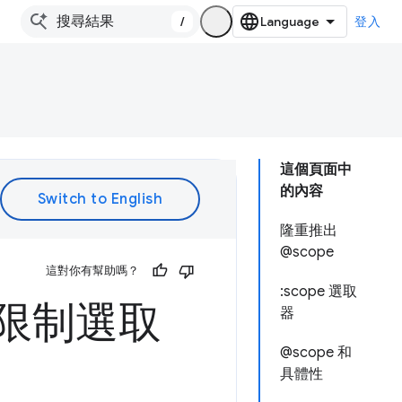
/
登入
這個頁面中
的內容
隆重推出
@scope
這對你有幫助嗎？
:scope 選取
le 限制選取
器
@scope 和
具體性