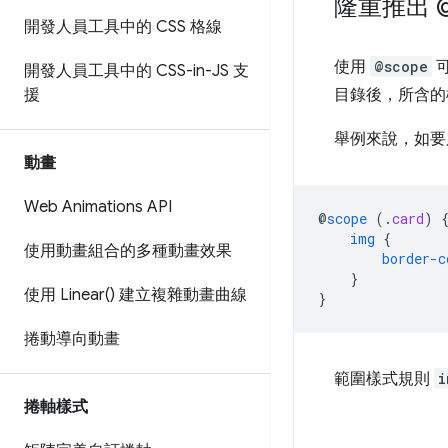
隆重推出 @
開發人員工具中的 CSS 格線
使用
@scope
開發人員工具中的 CSS-in-JS 支
援
目錄後，所含的
舉例來說，如
動畫
Web Animations API
@
scope
(
.
card
)
img
{
使用動畫組合的多種動畫效果
border-c
}
使用
Linear(
) 建立複雜動畫曲線
}
捲動導向動畫
範圍樣式規則
i
捲軸樣式