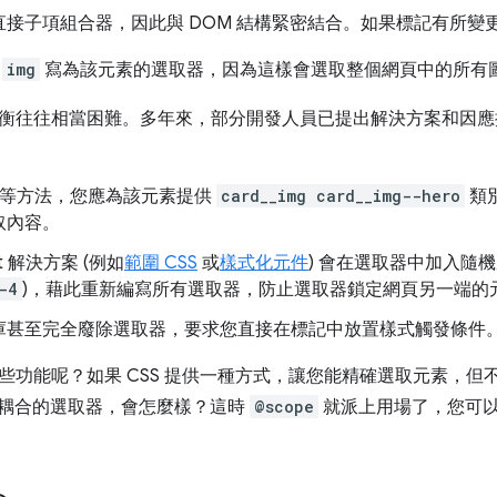
接子項組合器，因此與 DOM 結構緊密結合。如果標記有所變更
將
img
寫為該元素的選取器，因為這樣會選取整個網頁中的所有
衡往往相當困難。多年來，部分開發人員已提出解決方案和因應
M 等方法，您應為該元素提供
card__img card__img--hero
類
取內容。
ipt 解決方案 (例如
範圍 CSS
或
樣式化元件
) 會在選取器中加入隨機
-4
)，藉此重新編寫所有選取器，防止選取器鎖定網頁另一端的
庫甚至完全廢除選取器，要求您直接在標記中放置樣式觸發條件
些功能呢？如果 CSS 提供一種方式，讓您能精確選取元素，但
緊密耦合的選取器，會怎麼樣？這時
@scope
就派上用場了，您可以