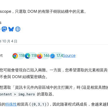
scope，只選取 DOM 的有限子樹狀結構中的元素。
s
10 月 4 日
118
118
146
17.4
rt
Source
您可能會發現自己陷入兩難。一方面，您希望選取的元素相當具
不會與 DOM 結構緊密耦合。
想選取「資訊卡元件內容區域中的主打圖片」時 (這是相當具體
ontent > img.hero
的選取器。
器的
特殊性
相當高 (
(0,3,1)
)，因此隨著程式碼成長，會越來越