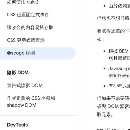
如何使用
calc(
)
由於依賴直
CSS 位置固定式事件
但您也不想只
讓收合的內容易於存取
要取得適當的平
如：
CSS 更新媒體查詢
根據 BE
@scope 規則
您具體選
JavaScr
陰影 DOM
596d7e0e
宣告式陰影 DOM
有些程式
作者定義的 CSS 名稱和
但如果不需要這
shadow DOM
或與 DOM 
取元素。
Dev
Tools