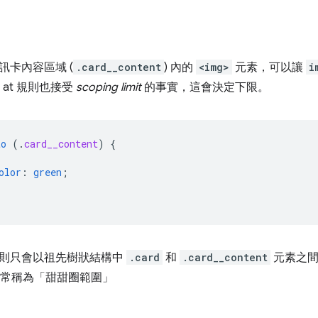
訊卡內容區域 (
.card__content
) 內的
<img>
元素，可以讓
i
at 規則也接受
scoping limit
的事實，這會決定下限。
to
(
.
card__content
)
{
olor
:
green
;
則只會以祖先樹狀結構中
.card
和
.card__content
元素之
 通常稱為「甜甜圈範圍」