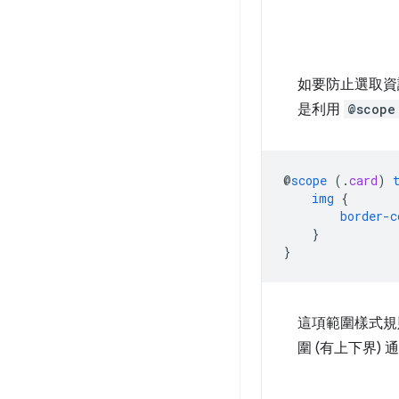
如要防止選取資
是利用
@scope
@
scope
(
.
card
)
img
{
border-c
}
}
這項範圍樣式規
圍 (有上下界)