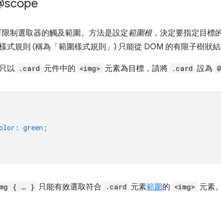
scope
可限制選取器的觸及範圍。方法是設定
範圍根
，決定要指定目標
樣式規則 (稱為「範圍樣式規則」
) 只能從 DOM 的有限子樹狀
要只以
.card
元件中的
<img>
元素為目標，請將
.card
設為
@
{
olor
:
green
;
mg { … }
只能有效選取符合
.card
元素
範圍
的
<img>
元素