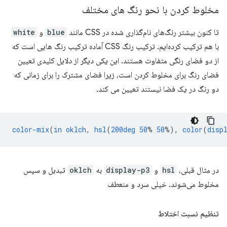
مخلوط کردن با نحو رنگ های مختلف
تا کنون بیشتر رنگ‌های نام‌گذاری شده در CSS مانند
blue
و
white
با هم ترکیب کرده‌ایم. ترکیب رنگ CSS آماده ترکیب رنگ هایی است که
از دو فضای رنگی متفاوت هستند. این یکی دیگر از دلایل کلیدی تعیین
فضای رنگ برای مخلوط کردن است، زیرا فضای مشترک را برای زمانی که
دو رنگ در یک فضا نیستند تعیین می کند.
color-mix
(
in
oklch
,
hsl
(
200deg
50
%
50
%),
color
(
disp
در مثال قبلی،
hsl
و
display-p3
به
oklch
تبدیل و سپس
مخلوط می‌شوند. خیلی سرد و منعطف
تنظیم نسبت اختلاط