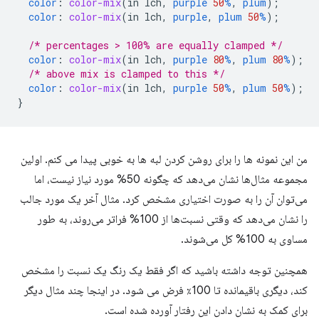
color
:
color-mix
(
in
lch
,
purple
50
%
,
plum
);
color
:
color-mix
(
in
lch
,
purple
,
plum
50
%
);
/* percentages > 100% are equally clamped */
color
:
color-mix
(
in
lch
,
purple
80
%
,
plum
80
%
);
/* above mix is clamped to this */
color
:
color-mix
(
in
lch
,
purple
50
%
,
plum
50
%
);
}
من این نمونه ها را برای روشن کردن لبه ها به خوبی پیدا می کنم. اولین
مجموعه مثال‌ها نشان می‌دهد که چگونه 50% مورد نیاز نیست، اما
می‌توان آن را به صورت اختیاری مشخص کرد. مثال آخر یک مورد جالب
را نشان می‌دهد که وقتی نسبت‌ها از 100% فراتر می‌روند، به طور
مساوی به 100% کل می‌شوند.
همچنین توجه داشته باشید که اگر فقط یک رنگ یک نسبت را مشخص
کند، دیگری باقیمانده تا 100٪ فرض می شود. در اینجا چند مثال دیگر
برای کمک به نشان دادن این رفتار آورده شده است.