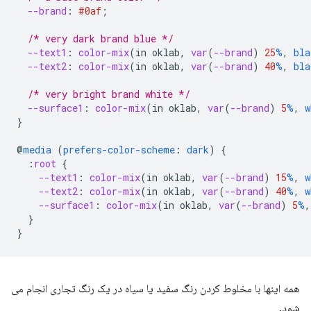
--brand
:
#0af
;
/* very dark brand blue */
--text1
:
color-mix
(
in
oklab
,
var
(
--brand
)
25
%
,
bla
--text2
:
color-mix
(
in
oklab
,
var
(
--brand
)
40
%
,
bla
/* very bright brand white */
--surface1
:
color-mix
(
in
oklab
,
var
(
--brand
)
5
%
,
w
}
@
media
(
prefers-color-scheme
:
dark
)
{
:
root
{
--text1
:
color-mix
(
in
oklab
,
var
(
--brand
)
15
%
,
w
--text2
:
color-mix
(
in
oklab
,
var
(
--brand
)
40
%
,
w
--surface1
:
color-mix
(
in
oklab
,
var
(
--brand
)
5
%
,
}
}
همه اینها با مخلوط کردن رنگ سفید یا سیاه در یک رنگ تجاری انجام می
شود.