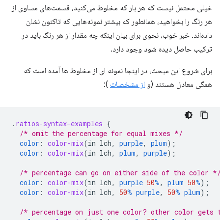
خیلی محتمل نیست که هر بار که مخلوط می‌کنید، قسمت‌های مساوی از
هر رنگ را بخواهید، همانطور که بیشتر نمونه‌هایی که تاکنون نشان
داده‌اند. خبر خوب، نحوی برای بیان اینکه چه مقدار از هر رنگ باید در
ترکیب حاصل دیده شود وجود دارد.
برای شروع این مبحث، در اینجا نمونه ای از مخلوط ها آمده است که
همگی معادل هستند (و
از مشخصات
):
.
ratios-syntax-examples
{
/* omit the percentage for equal mixes */
color
:
color-mix
(
in
lch
,
purple
,
plum
);
color
:
color-mix
(
in
lch
,
plum
,
purple
);
/* percentage can go on either side of the color *
color
:
color-mix
(
in
lch
,
purple
50
%
,
plum
50
%
);
color
:
color-mix
(
in
lch
,
50
%
purple
,
50
%
plum
);
/* percentage on just one color? other color gets 