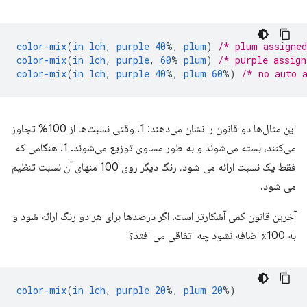
color-mix
(
in
lch
,
purple
40
%,
plum
)
/* plum assigne
color-mix
(
in
lch
,
purple
,
60
%
plum
)
/* purple assig
color-mix
(
in
lch
,
purple
40
%,
plum
60
%)
/* no auto 
این مثال‌ها دو قانون را نشان می‌دهند: 1. وقتی نسبت‌ها از 100% تجاوز
می‌کنند، بسته می‌شوند و به طور مساوی توزیع می‌شوند. 1. هنگامی که
فقط یک نسبت ارائه می شود، رنگ دیگر روی 100 منهای آن نسبت تنظیم
می شود.
آخرین قانون کمی آشکارتر است. اگر درصدها برای هر دو رنگ ارائه شود و
به 100٪ اضافه نشود چه اتفاقی می افتد؟
color-mix
(
in
lch
,
purple
20
%,
plum
20
%)