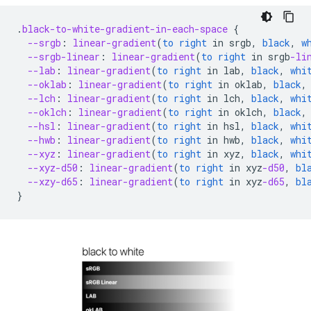
.
black-to-white-gradient-in-each-space
{
--srgb
:
linear-gradient
(
to
right
in
srgb
,
black
,
w
--srgb-linear
:
linear-gradient
(
to
right
in
srgb
-li
--lab
:
linear-gradient
(
to
right
in
lab
,
black
,
whi
--oklab
:
linear-gradient
(
to
right
in
oklab
,
black
,
--lch
:
linear-gradient
(
to
right
in
lch
,
black
,
whi
--oklch
:
linear-gradient
(
to
right
in
oklch
,
black
,
--hsl
:
linear-gradient
(
to
right
in
hsl
,
black
,
whi
--hwb
:
linear-gradient
(
to
right
in
hwb
,
black
,
whi
--xyz
:
linear-gradient
(
to
right
in
xyz
,
black
,
whi
--xyz-d50
:
linear-gradient
(
to
right
in
xyz
-d50
,
bl
--xzy-d65
:
linear-gradient
(
to
right
in
xyz
-d65
,
bl
}