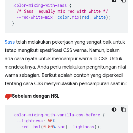
.
color-mixing-with-sass
{
/* Sass: equally mix red with white */
--red-white-mix
:
color
.
mix
(
red
,
white
);
}
Sass
telah melakukan pekerjaan yang sangat baik untuk
tetap mengikuti spesifikasi CSS warna. Namun, belum
ada cara nyata untuk mencampur warna di CSS. Untuk
mendekatinya, Anda perlu melakukan penghitungan nilai
warna sebagian. Berikut adalah contoh yang diperkecil
tentang cara CSS menyimulasikan pencampuran saat ini:
Sebelum dengan HSL
.
color-mixing-with-vanilla-css-before
{
--lightness
:
50
%
;
--red
:
hsl
(
0
50
%
var
(
--lightness
));