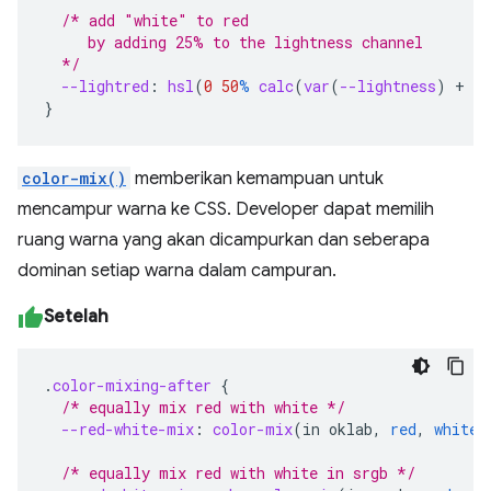
/* add "white" to red
     by adding 25% to the lightness channel
  */
--lightred
:
hsl
(
0
50
%
calc
(
var
(
--lightness
)
+
25
}
color-mix()
memberikan kemampuan untuk
mencampur warna ke CSS. Developer dapat memilih
ruang warna yang akan dicampurkan dan seberapa
dominan setiap warna dalam campuran.
Setelah
.
color-mixing-after
{
/* equally mix red with white */
--red-white-mix
:
color-mix
(
in
oklab
,
red
,
white
)
/* equally mix red with white in srgb */