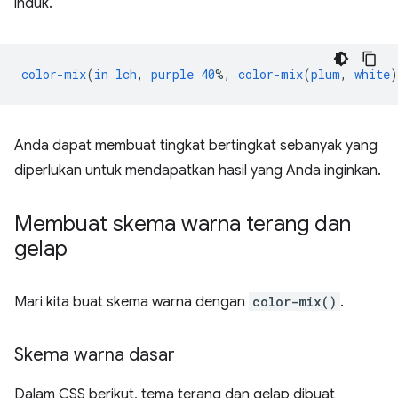
induk.
color-mix
(
in
lch
,
purple
40
%,
color-mix
(
plum
,
white
)
Anda dapat membuat tingkat bertingkat sebanyak yang
diperlukan untuk mendapatkan hasil yang Anda inginkan.
Membuat skema warna terang dan
gelap
Mari kita buat skema warna dengan
color-mix()
.
Skema warna dasar
Dalam CSS berikut, tema terang dan gelap dibuat