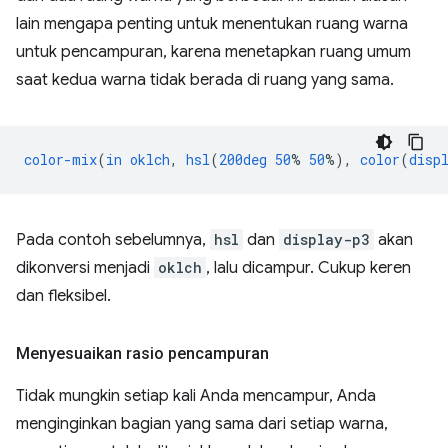
lain mengapa penting untuk menentukan ruang warna
untuk pencampuran, karena menetapkan ruang umum
saat kedua warna tidak berada di ruang yang sama.
color-mix
(
in
oklch
,
hsl
(
200deg
50
%
50
%),
color
(
disp
Pada contoh sebelumnya,
hsl
dan
display-p3
akan
dikonversi menjadi
oklch
, lalu dicampur. Cukup keren
dan fleksibel.
Menyesuaikan rasio pencampuran
Tidak mungkin setiap kali Anda mencampur, Anda
menginginkan bagian yang sama dari setiap warna,