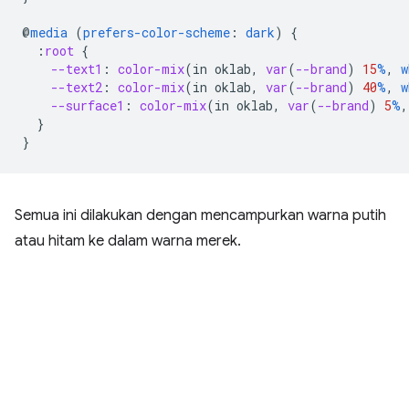
@
media
(
prefers-color-scheme
:
dark
)
{
:
root
{
--text1
:
color-mix
(
in
oklab
,
var
(
--brand
)
15
%
,
w
--text2
:
color-mix
(
in
oklab
,
var
(
--brand
)
40
%
,
w
--surface1
:
color-mix
(
in
oklab
,
var
(
--brand
)
5
%
,
}
}
Semua ini dilakukan dengan mencampurkan warna putih
atau hitam ke dalam warna merek.