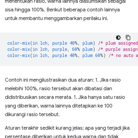
menentukan rasio, warna lainnya diasumsikan sebagai
sisa hingga 100%. Berikut beberapa contoh lainnya
untuk membantu menggambarkan perilaku ini.
color-mix
(
in
lch
,
purple
40
%,
plum
)
/* plum assigne
color-mix
(
in
lch
,
purple
,
60
%
plum
)
/* purple assig
color-mix
(
in
lch
,
purple
40
%,
plum
60
%)
/* no auto 
Contoh ini mengilustrasikan dua aturan: 1. Jika rasio
melebihi 100%, rasio tersebut akan dibatasi dan
didistribusikan secara merata. 1. Jika hanya satu rasio
yang diberikan, warna lainnya ditetapkan ke 100
dikurangi rasio tersebut.
Aturan terakhir sedikit kurang jelas; apa yang terjadi jika
persentase diberikan untuk kedua warna dan tidak