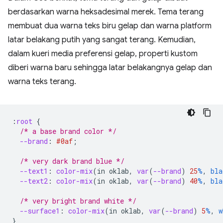
berdasarkan warna heksadesimal merek. Tema terang
membuat dua warna teks biru gelap dan warna platform
latar belakang putih yang sangat terang. Kemudian,
dalam kueri media preferensi gelap, properti kustom
diberi warna baru sehingga latar belakangnya gelap dan
warna teks terang.
:
root
{
/* a base brand color */
--brand
:
#0af
;
/* very dark brand blue */
--text1
:
color-mix
(
in
oklab
,
var
(
--brand
)
25
%
,
bla
--text2
:
color-mix
(
in
oklab
,
var
(
--brand
)
40
%
,
bla
/* very bright brand white */
--surface1
:
color-mix
(
in
oklab
,
var
(
--brand
)
5
%
,
w
}