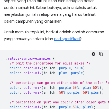
seperti yang telah ditunjukkan oleh sebagian besar
contoh sejauh ini. Kabar baiknya, ada sintaksis untuk
menjelaskan jumlah setiap warna yang harus terlihat
dalam campuran yang dihasilkan.
Untuk memulai topik ini, berikut adalah contoh campuran
yang semuanya setara (dan
dari spesifikasi
):
.
ratios-syntax-examples
{
/* omit the percentage for equal mixes */
color
:
color-mix
(
in
lch
,
purple
,
plum
);
color
:
color-mix
(
in
lch
,
plum
,
purple
);
/* percentage can go on either side of the color *
color
:
color-mix
(
in
lch
,
purple
50
%
,
plum
50
%
);
color
:
color-mix
(
in
lch
,
50
%
purple
,
50
%
plum
);
/* percentage on just one color? other color gets 
color
:
color-mix
(
in
lch
,
purple
50
%
,
plum
);