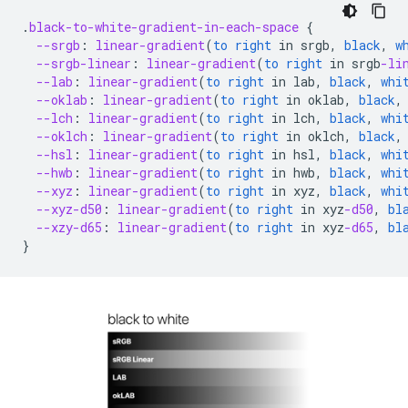
.
black-to-white-gradient-in-each-space
{
--srgb
:
linear-gradient
(
to
right
in
srgb
,
black
,
w
--srgb-linear
:
linear-gradient
(
to
right
in
srgb
-li
--lab
:
linear-gradient
(
to
right
in
lab
,
black
,
whi
--oklab
:
linear-gradient
(
to
right
in
oklab
,
black
,
--lch
:
linear-gradient
(
to
right
in
lch
,
black
,
whi
--oklch
:
linear-gradient
(
to
right
in
oklch
,
black
,
--hsl
:
linear-gradient
(
to
right
in
hsl
,
black
,
whi
--hwb
:
linear-gradient
(
to
right
in
hwb
,
black
,
whi
--xyz
:
linear-gradient
(
to
right
in
xyz
,
black
,
whi
--xyz-d50
:
linear-gradient
(
to
right
in
xyz
-d50
,
bl
--xzy-d65
:
linear-gradient
(
to
right
in
xyz
-d65
,
bl
}