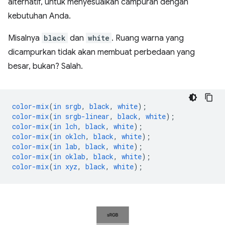
alternatif, untuk menyesuaikan campuran dengan
kebutuhan Anda.
Misalnya
black
dan
white
. Ruang warna yang
dicampurkan tidak akan membuat perbedaan yang
besar, bukan? Salah.
color-mix
(
in
srgb
,
black
,
white
);
color-mix
(
in
srgb-linear
,
black
,
white
);
color-mix
(
in
lch
,
black
,
white
);
color-mix
(
in
oklch
,
black
,
white
);
color-mix
(
in
lab
,
black
,
white
);
color-mix
(
in
oklab
,
black
,
white
);
color-mix
(
in
xyz
,
black
,
white
);