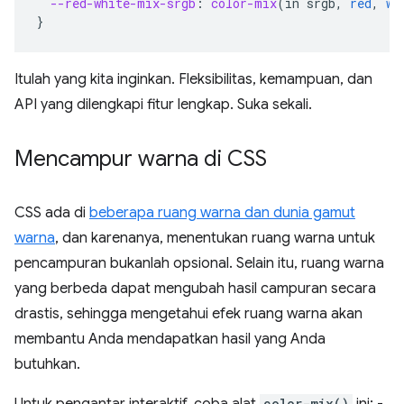
--red-white-mix-srgb
:
color-mix
(
in
srgb
,
red
,
wh
}
Itulah yang kita inginkan. Fleksibilitas, kemampuan, dan
API yang dilengkapi fitur lengkap. Suka sekali.
Mencampur warna di CSS
CSS ada di
beberapa ruang warna dan dunia gamut
warna
, dan karenanya, menentukan ruang warna untuk
pencampuran bukanlah opsional. Selain itu, ruang warna
yang berbeda dapat mengubah hasil campuran secara
drastis, sehingga mengetahui efek ruang warna akan
membantu Anda mendapatkan hasil yang Anda
butuhkan.
Untuk pengantar interaktif, coba alat
color-mix()
ini: -