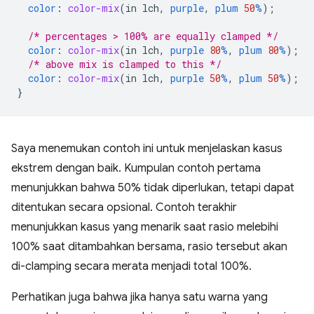
color
:
color-mix
(
in
lch
,
purple
,
plum
50
%
);
/* percentages > 100% are equally clamped */
color
:
color-mix
(
in
lch
,
purple
80
%
,
plum
80
%
);
/* above mix is clamped to this */
color
:
color-mix
(
in
lch
,
purple
50
%
,
plum
50
%
);
}
Saya menemukan contoh ini untuk menjelaskan kasus
ekstrem dengan baik. Kumpulan contoh pertama
menunjukkan bahwa 50% tidak diperlukan, tetapi dapat
ditentukan secara opsional. Contoh terakhir
menunjukkan kasus yang menarik saat rasio melebihi
100% saat ditambahkan bersama, rasio tersebut akan
di-clamping secara merata menjadi total 100%.
Perhatikan juga bahwa jika hanya satu warna yang