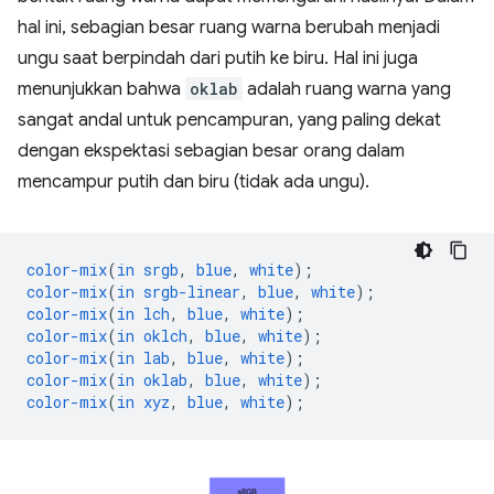
hal ini, sebagian besar ruang warna berubah menjadi
ungu saat berpindah dari putih ke biru. Hal ini juga
menunjukkan bahwa
oklab
adalah ruang warna yang
sangat andal untuk pencampuran, yang paling dekat
dengan ekspektasi sebagian besar orang dalam
mencampur putih dan biru (tidak ada ungu).
color-mix
(
in
srgb
,
blue
,
white
);
color-mix
(
in
srgb-linear
,
blue
,
white
);
color-mix
(
in
lch
,
blue
,
white
);
color-mix
(
in
oklch
,
blue
,
white
);
color-mix
(
in
lab
,
blue
,
white
);
color-mix
(
in
oklab
,
blue
,
white
);
color-mix
(
in
xyz
,
blue
,
white
);