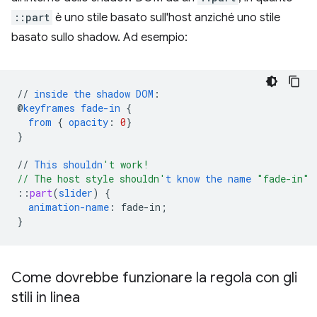
::part
è uno stile basato sull'host anziché uno stile
basato sullo shadow. Ad esempio:
//
inside
the
shadow
DOM
:
@
keyframes
fade-in
{
from
{
opacity
:
0
}
}
//
This
shouldn
't work!
// The host style shouldn'
t
know
the
name
"fade-in"
::
part
(
slider
)
{
animation-name
:
fade-in
;
}
Come dovrebbe funzionare la regola con gli
stili in linea