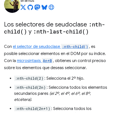
Bramus
Los selectores de seudoclase
:
nth-
child(
)
y
:
nth-last-child(
)
Con
el selector de seudoclase
:nth-child()
, es
posible seleccionar elementos en el DOM por su índice.
Con la
microsintaxis
An+B
, obtienes un control preciso
sobre los elementos que deseas seleccionar.
:nth-child(2)
: Selecciona el 2º hijo.
:nth-child(2n)
: Selecciona todos los elementos
secundarios pares
(el 2º, el 4º, el 6º, el 8º,
etcétera)
.
:nth-child(2n+1)
: Selecciona todos los