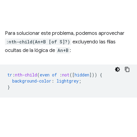
Para solucionar este problema, podemos aprovechar
:nth-child(An+B [of S]?)
excluyendo las filas
ocultas de la lógica de
An+B
:
tr
:
nth-child
(
even
of
:
not
([
hidden
]))
{
background-color
:
lightgrey
;
}