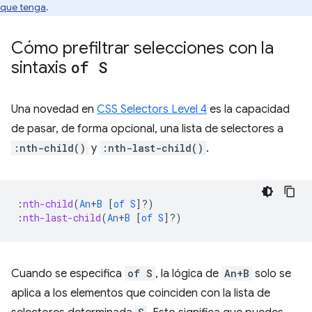
que tenga
.
Cómo prefiltrar selecciones con la
sintaxis
of S
Una novedad en
CSS Selectors Level 4
es la capacidad
de pasar, de forma opcional, una lista de selectores a
:nth-child()
y
:nth-last-child()
.
:
nth-child
(
An
+
B
[
of
S
]?)
:
nth-last-child
(
An
+
B
[
of
S
]?)
Cuando se especifica
of S
, la lógica de
An+B
solo se
aplica a los elementos que coinciden con la lista de