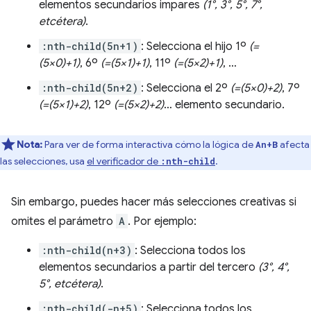
elementos secundarios impares
(1°, 3°, 5°, 7°,
etcétera)
.
:nth-child(5n+1)
: Selecciona el hijo 1º
(=
(5×0)+1)
, 6º
(=(5×1)+1)
, 11º
(=(5×2)+1)
, …
:nth-child(5n+2)
: Selecciona el 2º
(=(5×0)+2)
, 7º
(=(5×1)+2)
, 12º
(=(5×2)+2)
… elemento secundario.
Nota:
Para ver de forma interactiva cómo la lógica de
afecta
An+B
las selecciones, usa
el verificador de
.
:nth-child
Sin embargo, puedes hacer más selecciones creativas si
omites el parámetro
A
. Por ejemplo:
:nth-child(n+3)
: Selecciona todos los
elementos secundarios a partir del tercero
(3°, 4°,
5°, etcétera)
.
:nth-child(-n+5)
: Selecciona todos los