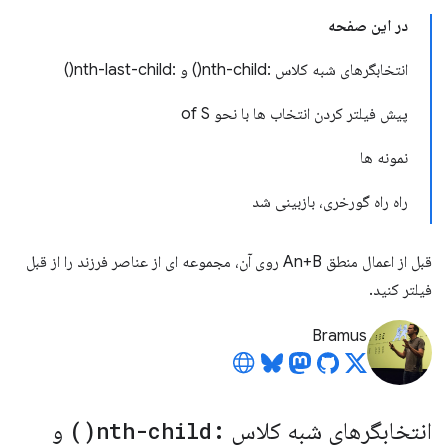
در این صفحه
انتخابگرهای شبه کلاس :nth-child() و :nth-last-child()
پیش فیلتر کردن انتخاب ها با نحو of S
نمونه ها
راه راه گورخری، بازبینی شد
قبل از اعمال منطق An+B روی آن، مجموعه ای از عناصر فرزند را از قبل
فیلتر کنید.
Bramus
انتخابگرهای شبه کلاس
:
nth-child(
)
و