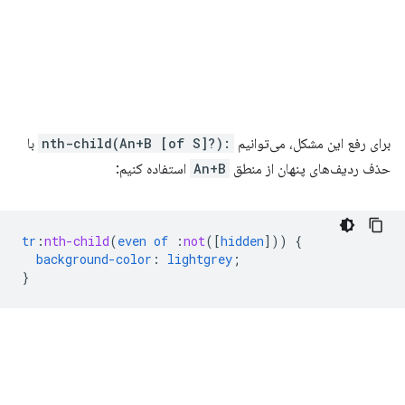
برای رفع این مشکل، می‌توانیم
:nth-child(An+B [of S]?)
با
حذف ردیف‌های پنهان از منطق
An+B
استفاده کنیم:
tr
:
nth-child
(
even
of
:
not
([
hidden
]))
{
background-color
:
lightgrey
;
}