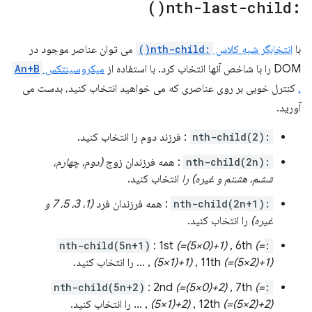
)
nth-last-child(
:
با
انتخابگر شبه کلاس
:nth-child()
می توان عناصر موجود در
DOM را با شاخص آنها انتخاب کرد. با استفاده از
میکروسینتکس
An+B
،
کنترل خوبی بر روی عناصری که می خواهید انتخاب کنید، بدست می
آورید.
:nth-child(2)
: فرزند دوم را انتخاب کنید.
:nth-child(2n)
: همه فرزندان زوج
(دوم، چهارم،
ششم، هشتم و غیره) را
انتخاب کنید.
:nth-child(2n+1)
: همه فرزندان فرد
(1، 3، 5، 7 و
غیره)
را انتخاب کنید.
: 1st
(=(5×0)+1)
, 6th
(=
:nth-child(5n+1)
(=(5×2)+1)
, 11th
(5×1)+1)
, … را انتخاب کنید.
: 2nd
(=(5×0)+2)
, 7th
(=
:nth-child(5n+2)
(=(5×2)+2)
, 12th
(5×1)+2)
, … را انتخاب کنید.