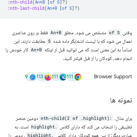
:
nth-child
(
An
+
B
[
of
S
]?)
:
nth-last-child
(
An
+
B
[
of
S
]?)
وقتی
of S
مشخص می شود، منطق
An+B
فقط بر روی عناصری
اعمال می شود که با لیست انتخابگر داده شده
S
مطابقت دارند. این
اساساً به این معنی است که می توانید قبل از اینکه
An+B
کار خودش را
انجام دهد، کودکان را از قبل فیلتر کنید.
9
113
111
111
Browser Support
نمونه ها
برای مثال،
:nth-child(2 of .highlight)
دومین عنصر
تطبیقی را انتخاب می کند که دارای کلاس
.highlight
است. به
عبارت دیگر: از بین همه کودکان دارای کلاس
.highlight
، دومی را