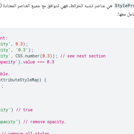
StylePr
امل معها:
ent:
city'
,
0.3
);
city'
,
'0.3'
);
city'
,
CSS
.
number
(
0.3
));
// see next section
opacity').value === 0.3
able.
attributeStyleMap
)
{
);
city'
)
// true
opacity'
)
// remove opacity.
// remove all styles.