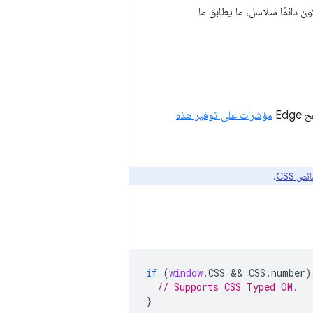
ّ أسماء خصائص CSS في Typed OM تكون دائمًا سلاسل، ما يطابق ما
مؤشرات على توفير هذه
 CSS
.
if
(
window
.
CSS
 && 
CSS
.
number
)
// Supports CSS Typed OM.
}