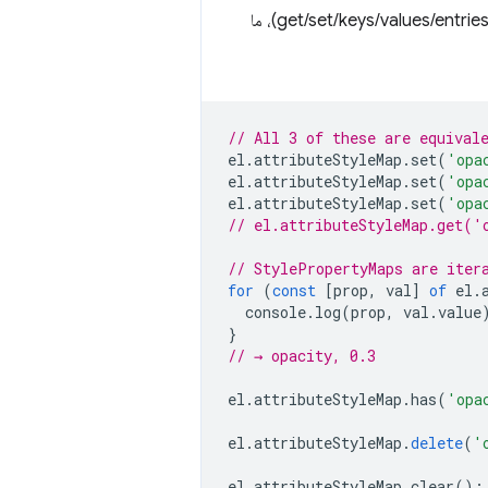
هي عناصر تشبه الخرائط، فهي تتوافق مع جميع العناصر المعتادة (get/set/keys/values/entries)، ما
// All 3 of these are equival
el
.
attributeStyleMap
.
set
(
'opa
el
.
attributeStyleMap
.
set
(
'opa
el
.
attributeStyleMap
.
set
(
'opa
// el.attributeStyleMap.get('
// StylePropertyMaps are iter
for
(
const
[
prop
,
val
]
of
el
.
console
.
log
(
prop
,
val
.
value
}
// → opacity, 0.3
el
.
attributeStyleMap
.
has
(
'opa
el
.
attributeStyleMap
.
delete
(
'
el
.
attributeStyleMap
.
clear
();