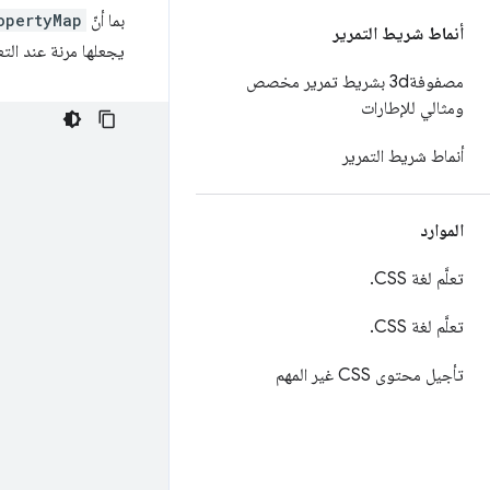
بما أنّ
opertyMap
أنماط شريط التمرير
يجعلها مرنة عند التع
مصفوفة3d بشريط تمرير مخصص
ومثالي للإطارات
أنماط شريط التمرير
الموارد
تعلَّم لغة CSS
.
تعلَّم لغة CSS
.
تأجيل محتوى CSS غير المهم