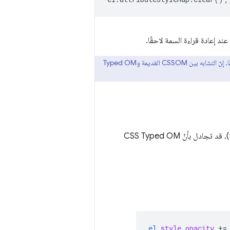
د إعادة قراءة السمة لاحقًا.
إذا كانت إحدى سمات CSS تقبل الأرقام، ستقبل Typed OM السلاسل كمدخل، ولكنها ستعرض رقمًا دائمًا. إنّ التشابه بين CSSOM القديمة وTyped OM
إذًا، ما المشاكل التي تحاول CSS Typed OM حلّها؟ بالنظر إلى الأمثلة أعلاه (وفي بقية هذه المقالة)، قد تجادل بأنّ CSS Typed OM
el
.
style
.
opacity
+=