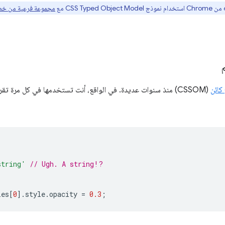
مجموعة فرعية من خصائ
كائن
(CSSOM) منذ سنوات عديدة. في الواقع، أنت تستخدمها في كل مرة تقرأ فيها
string'
// Ugh. A string!?
les
[
0
].
style
.
opacity
=
0.3
;