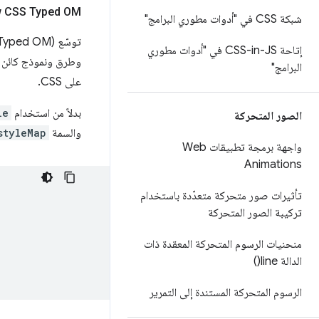
 CSS Typed OM
شبكة CSS في "أدوات مطوري البرامج"
توسّع
(Typed OM) الجديدة، وهي جزء من م
إتاحة CSS-in-JS في "أدوات مطوري
وطرق ونموذج كائن
البرامج"
على CSS.
بدلاً من استخدام
le
الصور المتحركة
والسمة
styleMap
واجهة برمجة تطبيقات Web
Animations
تأثيرات صور متحركة متعدّدة باستخدام
تركيبة الصور المتحركة
منحنيات الرسوم المتحركة المعقدة ذات
الدالة
line(
)
الرسوم المتحركة المستندة إلى التمرير