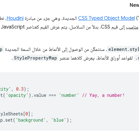
New
بادرة
CSS Typed Object Model
Houdini
، نط
مناسب
إل
element.sty
، ستتمكّن من الوصول إلى الأنماط من خلال السمة الجديدة
p
.
لقواعد أوراق الأنماط. يعرض كلاهما عنصر
StylePropertyMap
.
city'
,
0.3
);
et
(
'opacity'
).
value
===
'number'
// Yay, a number!
tyleSheets
[
0
];
ap
.
set
(
'background'
,
'blue'
);