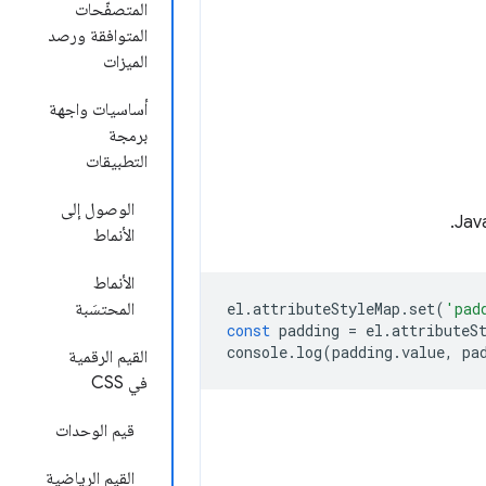
المتصفّحات
المتوافقة ورصد
الميزات
أساسيات واجهة
برمجة
التطبيقات
الوصول إلى
الأنماط
الأنماط
'pad
(
set
.
attributeStyleMap
.
el
المحتسَبة
const
padding
=
el
.
attributeS
console
.
log
(
padding
.
value
,
pa
القيم الرقمية
في CSS
قيم الوحدات
القيم الرياضية