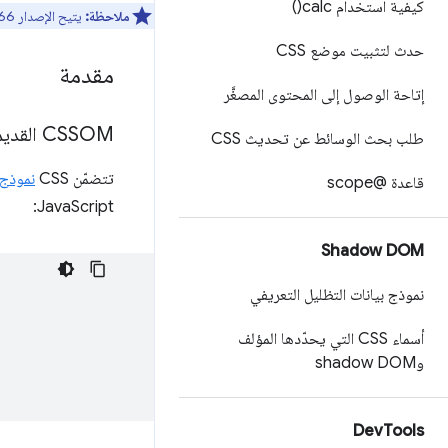
كيفية استخدام
calc(
)
ملاحظة:
يتيح الإصدار 66 من Chrome استخدام نموذج CSS Typed Object Model مع
حدث لتثبيت موضع CSS
مقدمة
إتاحة الوصول إلى المحتوى المصغَّر
CSSOM القديم
طلب بحث الوسائط عن تحديث CSS
تتضمّن CSS
نموذج 
قاعدة @scope
JavaScript:
Shadow DOM
نموذج بيانات التظليل التعريفي
أسماء CSS التي يحدّدها المؤلف
وshadow DOM
Dev
Tools