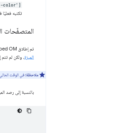
d-color']
تكتبه فعليًا في CSS
المتصفّحات ال
تم إطلاق Typed OM في الإصدار 66 من Chrome، ويتم تنفيذه حاليًا في Firefox. أظهر متصفّح Edge
الميزة
، ولكن لم تتم 
ملاحظة:
في الوقت الحالي، لا تتوفّر في ال
بالنسبة إلى رصد الم