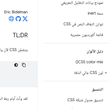
نموذج بيانات التظليل التعريفي
Eric Bidelman
سمة inert
توازن التفاف النص في CSS
TL;DR
قائمة أكورديون حصرية
يتضمّن CSS الآن واجهة برمجة تطبيقات مناسبة مستندة إلى العناصر للتعامل مع القيم في JavaScript.
دليل الألوان
)
CSS
color-mix(
لون CSS عالي الدقة
التنسيق
لقد ولّت أيام ربط ا
تنسيق جدول شبكة CSS