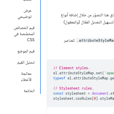
عرض
اق هذا التصوّر من خلال إضافة أنواع
توضيحي
ى قيم CSS. بدلاً من السلاسل، يتم عرض القيم كعناصر JavaScript لتسهيل التعديل الفعّال (والمعقول)
قيم الخصائص
المخصّصة في
CSS
.attributeStyleMa
للعناصر
قيم الموضع
تحليل القيم
// Element styles.
el
.
attributeStyleMap
.
set
(
'opa
معالجة
typeof
el
.
attributeStyleMap
.
g
الأخطاء
// Stylesheet rules.
الخاتمة
const
stylesheet
=
document
.
s
stylesheet
.
cssRules
[
0
].
styleM