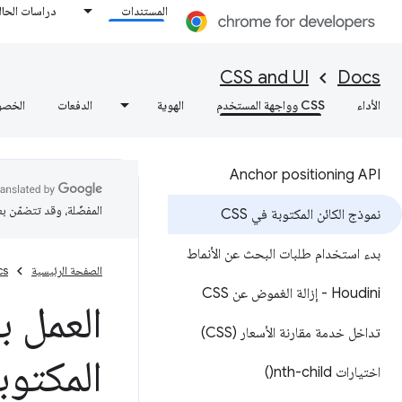
المستندات
دراسات الحال
CSS and UI
Docs
الأداء
CSS وواجهة المستخدم
الهوية
الدفعات
الخصو
Anchor positioning API
المفضّلة، وقد تتضمّن ب
نموذج الكائن المكتوبة في CSS
بدء استخدام طلبات البحث عن الأنماط
الصفحة الرئيسية
cs
Houdini - إزالة الغموض عن CSS
تداخل خدمة مقارنة الأسعار (CSS)
المكتوب
اختيارات
nth-child(
)