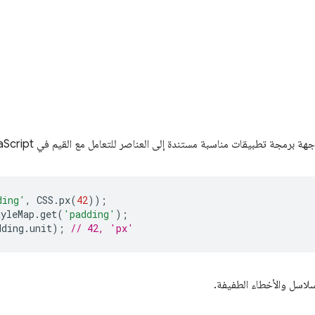
ding'
,
CSS
.
px
(
42
));
tyleMap
.
get
(
'padding'
);
dding
.
unit
);
// 42, 'px'
لسلاسل والأخطاء الطفيفة.