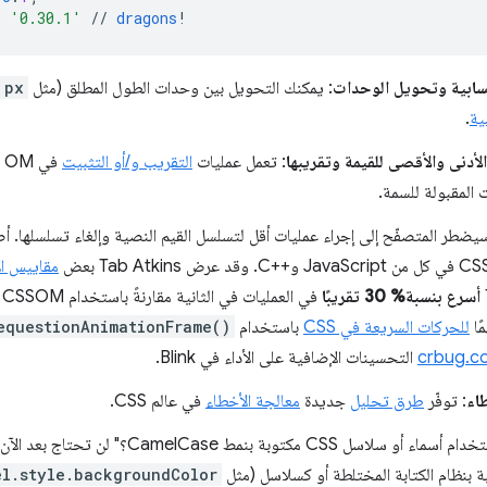
=
'0.30.1'
//
dragons
!
حسابية وتحويل الوحدات
: يمكنك التحويل بين وحدات الطول المطلق (مثل
px
ية
.
الأدنى والأقصى للقيمة وتقريبها
: تعمل عمليات
التقريب و/أو التثبيت
 المقبولة للسمة.
سيضطر المتصفّح إلى إجراء عمليات أقل لتسلسل القيم النصية وإلغاء تسلسلها. أص
مقاييس الأ
أسرع بنسبة% 30 تقريبًا
ف
ًا
للحركات السريعة في CSS
باستخدام
equestionAnimationFrame()
crbug.c
التحسينات الإضافية على الأداء في Blink.
اء
: توفّر
طرق تحليل
جديدة
معالجة الأخطاء
في عالم CSS.
"هل يجب استخدام أسماء أو سلاسل CSS مكتوبة بن
ة بنظام الكتابة المختلطة أو كسلاسل (مثل
el.style.backgroundColor