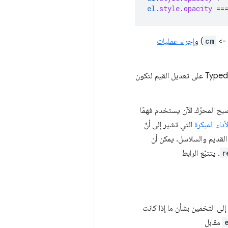
el
.
style
.
opacity
==
->
cm
) و
إجراء عمليات
في Typed OM على تعديل القيم لتكون
بح المحرّك الآن يستخدم فهمًا
داء المبكرة
التي تشير إلى أنّ
ي العمليات في الثانية مقارنةً باستخدام CSSOM القديم والسلاسل. يمكن أن
r
. يتتبّع الرابط
مط CamelCase؟" لن تحتاج بعد الآن إلى التخمين بشأن ما إذا كانت
مقابل