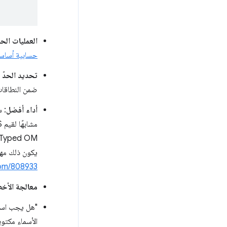
العمليات ال
حسابية أساس
تحديد الحدّ 
ضمن النطاقات
أداء أفضل
: 
مشابهًا لقيم CSS في كل من JavaScript وC++‎. وقد عرض Tab Atkins بعض
Typed OM
يكون ذلك مهم
om/808933
معالجة الأخط
الأسماء مكتوب