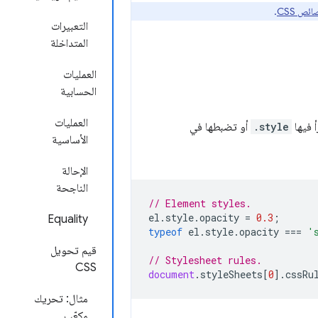
ص CSS
.
التعبيرات
المتداخلة
العمليات
الحسابية
العمليات
.style
أو تضبطها في
الأساسية
الإحالة
الناجحة
// Element styles.
el
.
style
.
opacity
=
0.3
;
Equality
typeof
el
.
style
.
opacity
===
'
قيم تحويل
// Stylesheet rules.
CSS
document
.
styleSheets
[
0
].
cssRu
مثال: تحريك
مكعّب