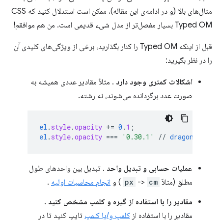
مثال‌های بالا (و در ادامه‌ی این مقاله)، ممکن است استدلال کنید که CSS
Typed OM بسیار مفصل‌تر از مدل شیء قدیمی است. من هم موافقم!
قبل از اینکه Typed OM را کنار بگذارید، برخی از ویژگی‌های کلیدی آن
را در نظر بگیرید:
اشکالات کمتری وجود دارد
. مثلاً مقادیر عددی همیشه به
صورت عدد برگردانده می‌شوند، نه رشته.
el
.
style
.
opacity
+=
0
.
1
;
el
.
style
.
opacity
===
'0.30.1'
//
dragons
!
عملیات حسابی و تبدیل واحد
. تبدیل بین واحدهای طول
مطلق (مثلاً
cm
->
px
) و
انجام محاسبات اولیه
.
مقادیر را با استفاده از گیره و کلمپ مشخص کنید
.
مقادیر را با استفاده از
کلمپ و/یا کلمپ
تایپ کنید تا در