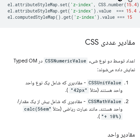
el
.
attributeStyleMap
.
set
(
'z-index'
,
CSS
.
number
(
15.4
)
el
.
attributeStyleMap
.
get
(
'z-index'
).
value
===
15.4
el
.
computedStyleMap
().
get
(
'z-index'
).
value
===
15
مقادیر عددی CSS
اعداد توسط دو نوع شیء
CSSNumericValue
در Typed OM
نمایش داده می‌شوند:
CSSUnitValue
- مقادیری که شامل یک نوع واحد
واحد هستند (مثلاً
"42px"
).
CSSMathValue
- مقادیری که شامل بیش از یک مقدار/
واحد هستند، مانند عبارت ریاضی (مثلاً
"calc(56em
).
+ 10%)"
مقادیر واحد