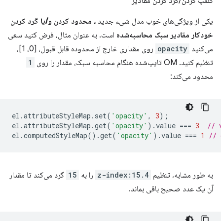
کلمپ کردن
/
گرد کردن مقادیر
یکی از ویژگی‌های خوب مدل شیء جدید
، محدود کردن و/یا گرد کردن
خودکار مقادیر سبک محاسبه‌شده
است. به عنوان مثال، فرض کنید سعی
می‌کنید
opacity
روی مقداری خارج از محدوده قابل قبول، [0، 1]،
تنظیم کنید. OM تایپ‌شده هنگام محاسبه سبک، مقدار را روی
1
محدود می‌کند:
el
.
attributeStyleMap
.
set
(
'opacity'
,
3
);
el
.
attributeStyleMap
.
get
(
'opacity'
).
value
===
3
// 
el
.
computedStyleMap
().
get
(
'opacity'
).
value
===
1
// 
به طور مشابه، تنظیم
z-index:15.4
را به
15
گرد می‌کند تا مقدار
آن یک عدد صحیح باقی بماند.