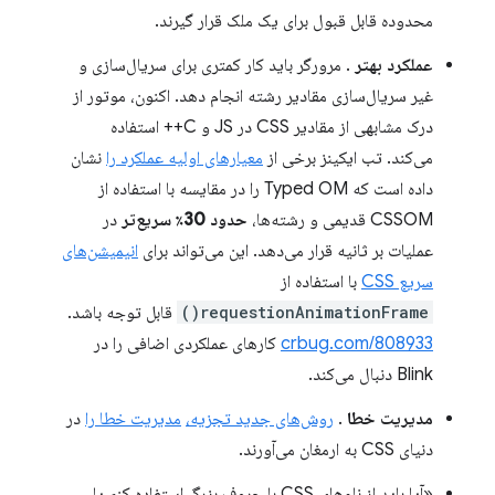
محدوده قابل قبول برای یک ملک قرار گیرند.
عملکرد بهتر
. مرورگر باید کار کمتری برای سریال‌سازی و
غیر سریال‌سازی مقادیر رشته انجام دهد. اکنون، موتور از
درک مشابهی از مقادیر CSS در JS و C++ استفاده
می‌کند. تب ایکینز برخی از
معیارهای اولیه عملکرد را
نشان
داده است که Typed OM را در مقایسه با استفاده از
CSSOM قدیمی و رشته‌ها،
حدود 30٪ سریع‌تر
در
عملیات بر ثانیه قرار می‌دهد. این می‌تواند برای
انیمیشن‌های
سریع CSS
با استفاده از
requestionAnimationFrame()
قابل توجه باشد.
crbug.com/808933
کارهای عملکردی اضافی را در
Blink دنبال می‌کند.
مدیریت خطا
.
روش‌های جدید تجزیه،
مدیریت خطا را
در
دنیای CSS به ارمغان می‌آورند.
«آیا باید از نام‌های CSS با حروف بزرگ استفاده کنم یا