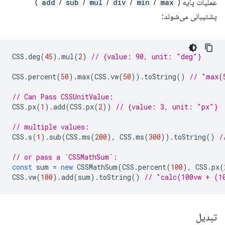
عملیات پایه (
max
/
min
/
div
/
mul
/
sub
/
add
)
پشتیبانی می‌شوند:
CSS
.
deg
(
45
).
mul
(
2
)
// {value: 90, unit: "deg"}
CSS
.
percent
(
50
).
max
(
CSS
.
vw
(
50
)).
toString
()
// "max(
// Can Pass CSSUnitValue:
CSS
.
px
(
1
).
add
(
CSS
.
px
(
2
))
// {value: 3, unit: "px"}
// multiple values:
CSS
.
s
(
1
).
sub
(
CSS
.
ms
(
200
),
CSS
.
ms
(
300
)).
toString
()
/
// or pass a `CSSMathSum`:
const
sum
=
new
CSSMathSum
(
CSS
.
percent
(
100
),
CSS
.
px
(
CSS
.
vw
(
100
).
add
(
sum
).
toString
()
// "calc(100vw + (1
تبدیل