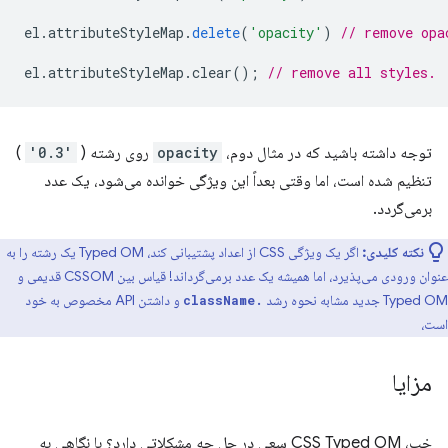
el
.
attributeStyleMap
.
delete
(
'opacity'
)
// remove opa
el
.
attributeStyleMap
.
clear
();
// remove all styles.
توجه داشته باشید که در مثال دوم،
opacity
روی رشته (
'0.3'
)
تنظیم شده است، اما وقتی بعداً این ویژگی خوانده می‌شود، یک عدد
برمی‌گردد.
نکته کلیدی:
اگر یک ویژگی CSS از اعداد پشتیبانی کند، Typed OM یک رشته را به
عنوان ورودی می‌پذیرد، اما همیشه یک عدد برمی‌گرداند! قیاس بین CSSOM قدیمی و
Typed OM جدید مشابه نحوه رشد
و داشتن API مخصوص به خود
.className
است،
مزایا
خب، CSS Typed OM سعی در حل چه مشکلاتی دارد؟ با نگاهی به