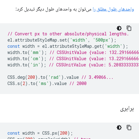
واحدهای طول مطلق را
می‌توان به واحدهای طول دیگر تبدیل کرد:
// Convert px to other absolute/physical lengths.
el
.
attributeStyleMap
.
set
(
'width'
,
'500px'
);
const
width
=
el
.
attributeStyleMap
.
get
(
'width'
);
width
.
to
(
'mm'
);
// CSSUnitValue {value: 132.2916666
width
.
to
(
'cm'
);
// CSSUnitValue {value: 13.22916666
width
.
to
(
'in'
);
// CSSUnitValue {value: 5.2083333333
CSS
.
deg
(
200
).
to
(
'rad'
).
value
// 3.49066...
CSS
.
s
(
2
).
to
(
'ms'
).
value
// 2000
برابری
const
width
=
CSS
.
px
(
200
);