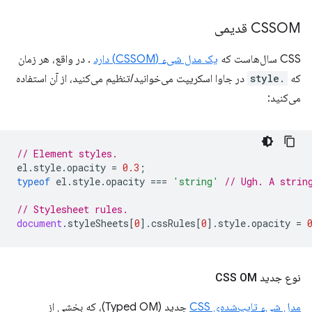
CSSOM قدیمی
CSS سال‌هاست که
یک مدل شیء (CSSOM) دارد
. در واقع، هر زمان
که
.style
در جاوا اسکریپت می‌خوانید/تنظیم می‌کنید، از آن استفاده
می‌کنید:
// Element styles.
el
.
style
.
opacity
=
0.3
;
typeof
el
.
style
.
opacity
===
'string'
// Ugh. A strin
// Stylesheet rules.
document
.
styleSheets
[
0
].
cssRules
[
0
].
style
.
opacity
=
نوع جدید CSS OM
مدل شیء تایپ‌شده‌ی CSS
جدید (Typed OM)، که بخشی از