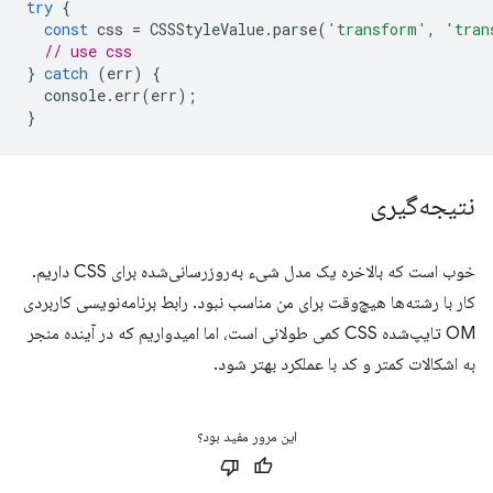
try
{
const
css
=
CSSStyleValue
.
parse
(
'transform'
,
'tran
// use css
}
catch
(
err
)
{
console
.
err
(
err
);
}
نتیجه‌گیری
خوب است که بالاخره یک مدل شیء به‌روزرسانی‌شده برای CSS داریم.
کار با رشته‌ها هیچ‌وقت برای من مناسب نبود. رابط برنامه‌نویسی کاربردی
OM تایپ‌شده CSS کمی طولانی است، اما امیدواریم که در آینده منجر
به اشکالات کمتر و کد با عملکرد بهتر شود.
این مرور مفید بود؟