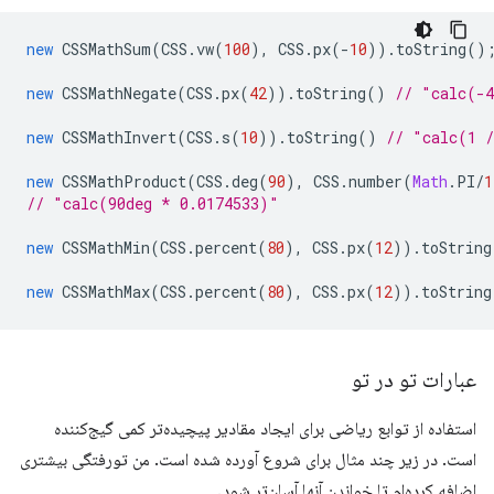
new
CSSMathSum
(
CSS
.
vw
(
100
),
CSS
.
px
(
-
10
)).
toString
()
new
CSSMathNegate
(
CSS
.
px
(
42
)).
toString
()
// "calc(-
new
CSSMathInvert
(
CSS
.
s
(
10
)).
toString
()
// "calc(1 
new
CSSMathProduct
(
CSS
.
deg
(
90
),
CSS
.
number
(
Math
.
PI
/
1
// "calc(90deg * 0.0174533)"
new
CSSMathMin
(
CSS
.
percent
(
80
),
CSS
.
px
(
12
)).
toString
new
CSSMathMax
(
CSS
.
percent
(
80
),
CSS
.
px
(
12
)).
toString
عبارات تو در تو
استفاده از توابع ریاضی برای ایجاد مقادیر پیچیده‌تر کمی گیج‌کننده
است. در زیر چند مثال برای شروع آورده شده است. من تورفتگی بیشتری
اضافه کرده‌ام تا خواندن آنها آسان‌تر شود.