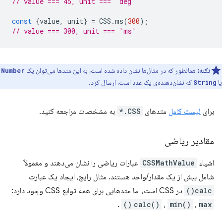
// value === 45, unit === 'deg'
const
{
value
,
unit
}
=
CSS
.
ms
(
300
);
// value === 300, unit === 'ms'
نکته:
همانطور که در مثال‌ها نشان داده شده است، به این متدها می‌توان یک
Number
یا
که نشان‌دهنده‌ی یک عدد است، ارسال کرد.
String
برای
لیست کامل
متدهای
CSS.*
به مشخصات مراجعه کنید.
مقادیر ریاضی
اشیاء
CSSMathValue
عبارات ریاضی را نشان می‌دهند و معمولاً
شامل بیش از یک مقدار/واحد هستند. مثال رایج، ایجاد یک عبارت
calc()
در CSS است، اما متدهایی برای همه توابع CSS وجود دارد:
.
calc()
،
min()
،
max()