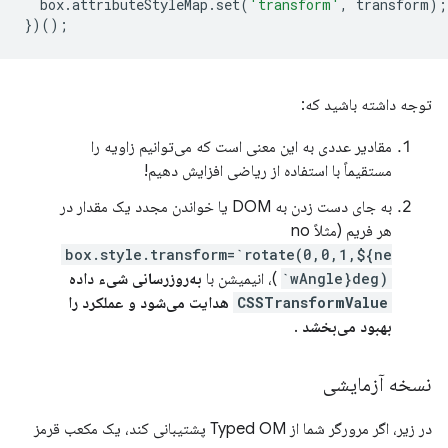
box
.
attributeStyleMap
.
set
(
'transform'
,
transform
);
})();
توجه داشته باشید که:
مقادیر عددی به این معنی است که می‌توانیم زاویه را
مستقیماً با استفاده از ریاضی افزایش دهیم!
به جای دست زدن به DOM یا خواندن مجدد یک مقدار در
هر فریم (مثلاً no
box.style.transform=`rotate(0,0,1,${ne
wAngle}deg)`
)، انیمیشن با
به‌روزرسانی شیء داده
CSSTransformValue
هدایت می‌شود و عملکرد را
بهبود می‌بخشد
.
نسخه آزمایشی
در زیر، اگر مرورگر شما از Typed OM پشتیبانی کند، یک مکعب قرمز