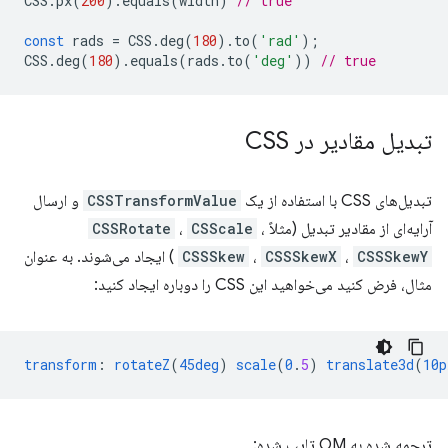
CSS
.
px
(
200
).
equals
(
width
)
// true
const
rads
=
CSS
.
deg
(
180
).
to
(
'rad'
);
CSS
.
deg
(
180
).
equals
(
rads
.
to
(
'deg'
))
// true
تبدیل مقادیر در CSS
تبدیل‌های CSS با استفاده از یک
CSSTransformValue
و ارسال
آرایه‌ای از مقادیر تبدیل (مثلاً
،
CSScale
،
CSSRotate
CSSSkewY
،
CSSSkewX
،
CSSSkew
) ایجاد می‌شوند. به عنوان
مثال، فرض کنید می‌خواهید این CSS را دوباره ایجاد کنید:
transform
:
rotateZ
(
45deg
)
scale
(
0
.
5
)
translate3d
(
10p
ترجمه شده به OM تایپ شده: