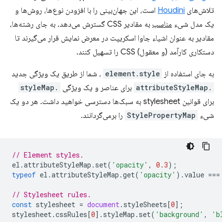
تلاش‌های
Houdini
است، این جهان‌بینی را با افزودن نوع‌ها، روش‌ها و
یک مدل شیء
مناسب
به مقادیر CSS گسترش می‌دهد. به جای رشته‌ها،
مقادیر به عنوان اشیاء جاوا اسکریپت در معرض نمایش قرار می‌گیرند تا
دستکاری کارآمد (و معقول) CSS را تسهیل کنند.
به جای استفاده از
element.style
، شما از طریق یک ویژگی جدید
.attributeStyleMap
برای عناصر و یک ویژگی
.styleMap
برای قوانین stylesheet به سبک‌ها دسترسی خواهید داشت. هر دو یک
شیء
StylePropertyMap
را برمی‌گردانند.
// Element styles.
el
.
attributeStyleMap
.
set
(
'opacity'
,
0.3
);
typeof
el
.
attributeStyleMap
.
get
(
'opacity'
).
value
===
// Stylesheet rules.
const
stylesheet
=
document
.
styleSheets
[
0
];
stylesheet
.
cssRules
[
0
].
styleMap
.
set
(
'background'
,
'b