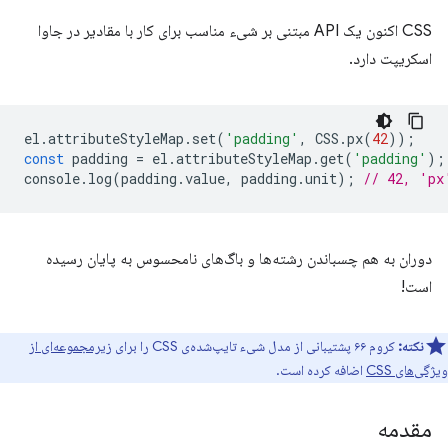
CSS اکنون یک API مبتنی بر شیء مناسب برای کار با مقادیر در جاوا
اسکریپت دارد.
el
.
attributeStyleMap
.
set
(
'padding'
,
CSS
.
px
(
42
));
const
padding
=
el
.
attributeStyleMap
.
get
(
'padding'
);
console
.
log
(
padding
.
value
,
padding
.
unit
);
// 42, 'px
دوران به هم چسباندن رشته‌ها و باگ‌های نامحسوس به پایان رسیده
است!
نکته:
کروم ۶۶ پشتیبانی از مدل شیء تایپ‌شده‌ی CSS را برای
زیرمجموعه‌ای از
ویژگی‌های CSS
اضافه کرده است.
مقدمه