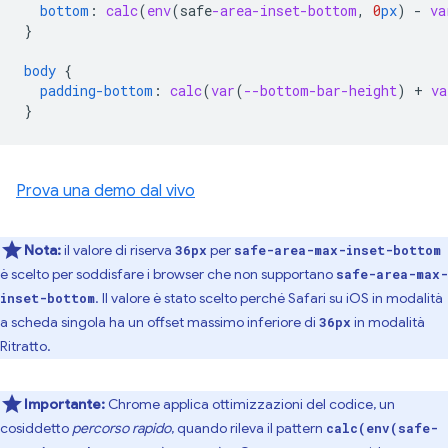
bottom
:
calc
(
env
(
safe
-area-inset-bottom
,
0
px
)
-
va
}
body
{
padding-bottom
:
calc
(
var
(
--bottom-bar-height
)
+
va
}
Prova una demo dal vivo
Nota:
il valore di riserva
per
36px
safe-area-max-inset-bottom
è scelto per soddisfare i browser che non supportano
safe-area-max-
. Il valore è stato scelto perché Safari su iOS in modalità
inset-bottom
a scheda singola ha un offset massimo inferiore di
in modalità
36px
Ritratto.
Importante:
Chrome applica ottimizzazioni del codice, un
cosiddetto
percorso rapido
, quando rileva il pattern
calc(env(safe-