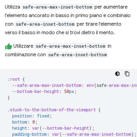
Utilizza
safe-area-max-inset-bottom
per aumentare
l'elemento ancorato in basso in primo piano e combinalo
con
safe-area-inset-bottom
per tirare l'elemento
verso il basso in modo che si trovi dietro il mento.
Utilizzare
safe-area-max-inset-bottom
in
combinazione con
safe-area-inset-bottom
:
root
{
--safe-area-max-inset-bottom
:
env
(
safe
-area-max-in
--bottom-bar-height
:
50
px
;
}
.
stuck-to-the-bottom-of-the-viewport
{
position
:
fixed
;
bottom
:
0
;
height
:
var
(
--bottom-bar-height
);
padding-bottom
:
var
(
--safe-area-max-inset-bottom
);