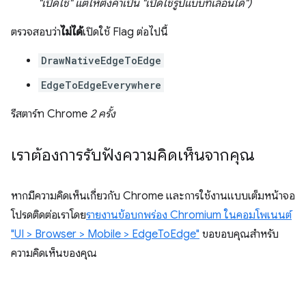
"เปิดใช้" แต่ให้ตั้งค่าเป็น "เปิดใช้รูปแบบที่เลื่อนได้")
ตรวจสอบว่า
ไม่ได้
เปิดใช้ Flag ต่อไปนี้
DrawNativeEdgeToEdge
EdgeToEdgeEverywhere
รีสตาร์ท Chrome
2 ครั้ง
เราต้องการรับฟังความคิดเห็นจากคุณ
หากมีความคิดเห็นเกี่ยวกับ Chrome และการใช้งานแบบเต็มหน้าจอ
โปรดติดต่อเราโดย
รายงานข้อบกพร่อง Chromium ในคอมโพเนนต์
"UI > Browser > Mobile > EdgeToEdge"
ขอขอบคุณสำหรับ
ความคิดเห็นของคุณ
ข้อมูลนี้มีประโยชน์ไหม