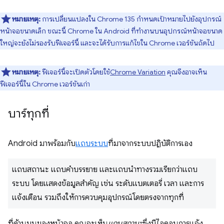
หมายเหตุ:
การเปลี่ยนแปลงใน Chrome 135 กำหนดเป้าหมายไปยังอุปกรณ์
หน้าจอขนาดเล็ก ขณะนี้ Chrome ใน Android ที่ทำงานบนอุปกรณ์หน้าจอขนาด
ใหญ่จะยังไม่รองรับฟีเจอร์นี้ และจะได้รับการแก้ไขใน Chrome เวอร์ชันถัดไป
หมายเหตุ:
ฟีเจอร์นี้จะเปิดตัวโดยใช้
Chrome Variation
คุณจึงอาจเห็น
ฟีเจอร์นี้ใน Chrome เวอร์ชันเก่า
บาร์ทุกที่
Android มาพร้อมกับ
แถบระบบ
ที่มาจากระบบปฏิบัติการเอง
แถบสถานะ แถบคำบรรยาย และแถบนําทางรวมเรียกว่าแถบ
ระบบ โดยแสดงข้อมูลสำคัญ เช่น ระดับแบตเตอรี่ เวลา และการ
แจ้งเตือน รวมถึงให้การควบคุมอุปกรณ์โดยตรงจากทุกที่
ที่ด้านบนของหน้าจอ คุณจะเห็น
แถบสถานะ
ซึ่งมีไอคอนการแจ้ง