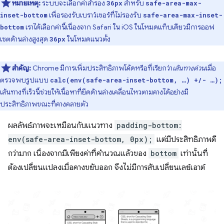
หมายเหตุ:
ระบบจะเลือกค่าสำรอง
สำหรับ
36px
safe-area-max-
เพื่อรองรับเบราว์เซอร์ที่ไม่รองรับ
inset-bottom
safe-area-max-inset-
เราได้เลือกค่านี้เนื่องจาก Safari ใน iOS ในโหมดแท็บเดียวมีการออฟ
bottom
เซตด้านล่างสูงสุด
ในโหมดแนวตั้ง
36px
สำคัญ:
Chrome มีการเพิ่มประสิทธิภาพโค้ดหรือที่เรียกว่า
เส้นทางด่วน
เมื่อ
ตรวจพบรูปแบบ
calc(env(safe-area-inset-bottom, …) +/- …);
เส้นทางที่เร็วนี้ช่วยให้เนื้อหาที่ยึดด้านล่างเคลื่อนไหวตามคางได้อย่างมี
ประสิทธิภาพขณะที่คางคลายตัว
ผลลัพธ์ภาพจะเหมือนกับแนวทาง
padding-bottom:
env(safe-area-inset-bottom, 0px);
แต่มีประสิทธิภาพดี
กว่ามาก เนื่องจากมีเพียงค่าที่คำนวณแล้วของ
bottom
เท่านั้นที่
ต้องเปลี่ยนแปลงเมื่อคางขยับออก จึงไม่มีการสับเปลี่ยนเลย์เอาต์