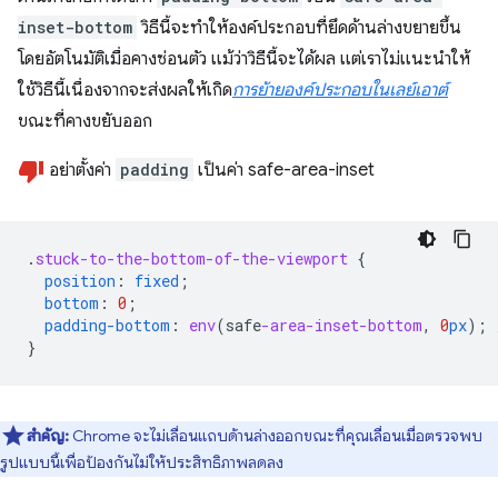
inset-bottom
วิธีนี้จะทำให้องค์ประกอบที่ยึดด้านล่างขยายขึ้น
โดยอัตโนมัติเมื่อคางซ่อนตัว แม้ว่าวิธีนี้จะได้ผล แต่เราไม่แนะนำให้
ใช้วิธีนี้เนื่องจากจะส่งผลให้เกิด
การย้ายองค์ประกอบในเลย์เอาต์
ขณะที่คางขยับออก
อย่าตั้งค่า
padding
เป็นค่า safe-area-inset
.
stuck-to-the-bottom-of-the-viewport
{
position
:
fixed
;
bottom
:
0
;
padding-bottom
:
env
(
safe
-area-inset-bottom
,
0
px
);
}
สำคัญ:
Chrome จะไม่เลื่อนแถบด้านล่างออกขณะที่คุณเลื่อนเมื่อตรวจพบ
รูปแบบนี้เพื่อป้องกันไม่ให้ประสิทธิภาพลดลง