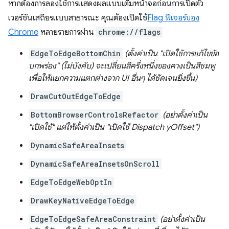
หากต้องการลองใช้การแสดงผลแบบเต็มหน้าจอก่อนการเปิดตัว
เวอร์ชันเสถียรแบบสาธารณะ คุณต้องเปิดใช้
Flag ฟีเจอร์ของ
Chrome
หลายรายการผ่าน
chrome://flags
EdgeToEdgeBottomChin
(ตั้งค่าเป็น "เปิดใช้การแก้ไขข้อ
บกพร่อง" (ไม่บังคับ) จะเปลี่ยนสีครึ่งหนึ่งของคางเป็นสีชมพู
เพื่อให้แยกความแตกต่างจาก UI อื่นๆ ได้ชัดเจนยิ่งขึ้น)
DrawCutOutEdgeToEdge
BottomBrowserControlsRefactor
(อย่าตั้งค่าเป็น
"เปิดใช้" แต่ให้ตั้งค่าเป็น "เปิดใช้ Dispatch yOffset")
DynamicSafeAreaInsets
DynamicSafeAreaInsetsOnScroll
EdgeToEdgeWebOptIn
DrawKeyNativeEdgeToEdge
EdgeToEdgeSafeAreaConstraint
(อย่าตั้งค่าเป็น