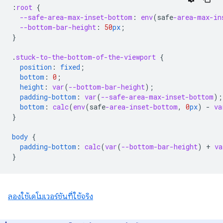
:
root
{
--safe-area-max-inset-bottom
:
env
(
safe
-area-max-in
--bottom-bar-height
:
50
px
;
}
.
stuck-to-the-bottom-of-the-viewport
{
position
:
fixed
;
bottom
:
0
;
height
:
var
(
--bottom-bar-height
);
padding-bottom
:
var
(
--safe-area-max-inset-bottom
);
bottom
:
calc
(
env
(
safe
-area-inset-bottom
,
0
px
)
-
va
}
body
{
padding-bottom
:
calc
(
var
(
--bottom-bar-height
)
+
va
}
ลองใช้เดโมเวอร์ชันที่ใช้จริง