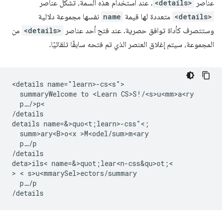
عناصر
<details>
. عند استخدام هذه السمة، تشكل عناصر
<details>
متعددة لها قيمة
name
نفسها مجموعة دلالية
وستتصرف كأداة توافق حصرية. عند فتح أحد عناصر
<details>
من
المجموعة، سيتم إغلاق العنصر الذي تم فتحه سابقًا تلقائيًا.
<details name="learn>-cs<s">

  summaryWelcome to <Learn CS>S!/<s>u<mm>a<ry

  p…/>p<

/details

details name=&>quo<t;learn>-css"<;

  summ>ary<B>o<x >M<odel/sum>m<ary

  p…/p

/details

deta>ils< name=&>quot;lear<n-css&qu>ot;<

> < s>u<mmarySel>e
ctors/summary

  p…/p
