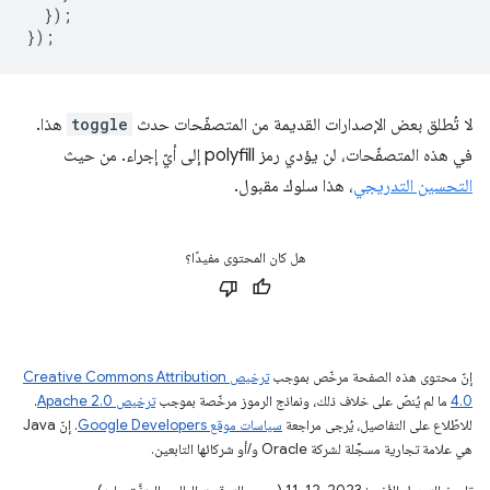
});
});
لا تُطلق بعض الإصدارات القديمة من المتصفّحات حدث
toggle
هذا.
في هذه المتصفّحات، لن يؤدي رمز polyfill إلى أيّ إجراء. من حيث
التحسين التدريجي
، هذا سلوك مقبول.
هل كان المحتوى مفيدًا؟
إنّ محتوى هذه الصفحة مرخّص بموجب
ترخيص Creative Commons Attribution
4.0‏
ما لم يُنصّ على خلاف ذلك، ونماذج الرموز مرخّصة بموجب
ترخيص Apache 2.0‏
.
للاطّلاع على التفاصيل، يُرجى مراجعة
سياسات موقع Google Developers‏
. إنّ Java
هي علامة تجارية مسجَّلة لشركة Oracle و/أو شركائها التابعين.