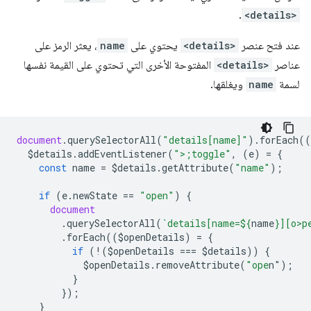
.
<details>
عند فتح عنصر
<details>
يحتوي على
name
، يعثر الرمز على
عناصر
<details>
المفتوحة الأخرى التي تحتوي على القيمة نفسها
لسمة
name
ويغلقها.
document
.
querySelectorAll
(
"details[name]"
).
forEach
((
$details
.
addEventListener
(
">;toggle"
,
(
e
)
=
{
const
name
=
$details
.
getAttribute
(
"name"
);
if
(
e
.
newState
==
"open"
)
{
document
.
querySelectorAll
(
`details[name=
${
name
}
][o>p
.
forEach
((
$openDetails
)
=
{
if
(
!
(
$openDetails
===
$details
))
{
$openDetails
.
removeAttribute
(
"ope
n"
);
}
});
}