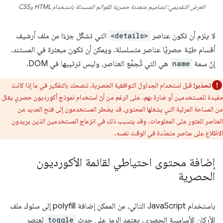
العرض التقديمي: تصاميم متعددة حصرية للقوائم المنسدلة باستخدام HTML وCSS
لا يلزم أن تكون عناصر
<details>
التي تشكّل جزءًا من ملف أرشيف
أقسام طيّة حصريًا عناصر متسلسلة. ويمكن أن تكون مبعثرة في المستند.
إنّ سمة
name
هي التي تُجمِّع العناصر، وليس ترتيبها في DOM.
تحذير:
قبل استخدام الجداول التوافقية الحصرية، ننصحك بالتفكير في ما إذا كانت
مفيدة للمستخدمين أو ضارة بهم. على الرغم من أنّ استخدام نموذج أكورديون حصري يقلل
من المساحة المرئية التي يشغلها المحتوى، قد يضطر المستخدمون إلى فتح العديد من
العناصر للعثور على المعلومات. وقد يتسبب ذلك في انزعاج المستخدمين الذين يريدون
الاطّلاع على عناصر متعدّدة في الوقت نفسه.
إضافة محتوى احتياطي لقائمة الأكورديون
الحصرية
باستخدام JavaScript التالي، من الممكن إضافة polyfill إلى سلوك ملف
الأركان الأساسية الحصري. يعتمد الرمز على حدث
toggle
لعنصر