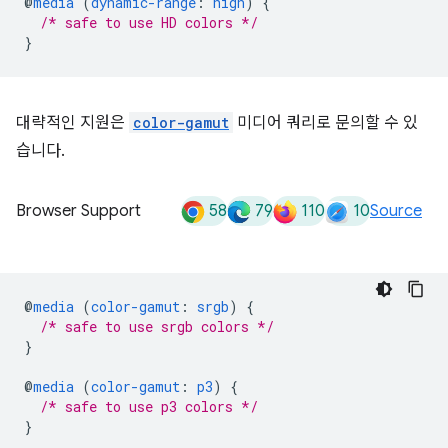
@
media
(
dynamic-range
:
high
)
{
/* safe to use HD colors */
}
대략적인 지원은
color-gamut
미디어 쿼리로 문의할 수 있
습니다.
58
79
110
10
Browser Support
Source
@
media
(
color-gamut
:
srgb
)
{
/* safe to use srgb colors */
}
@
media
(
color-gamut
:
p3
)
{
/* safe to use p3 colors */
}