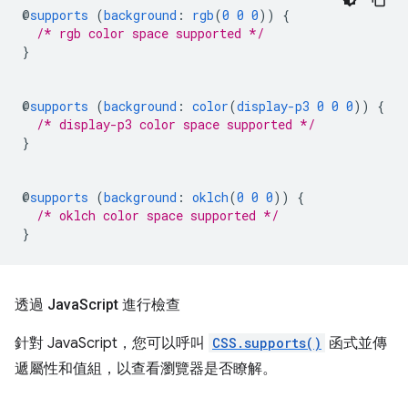
@
supports
(
background
:
rgb
(
0
0
0
))
{
/* rgb color space supported */
}
@
supports
(
background
:
color
(
display-p3
0
0
0
))
{
/* display-p3 color space supported */
}
@
supports
(
background
:
oklch
(
0
0
0
))
{
/* oklch color space supported */
}
透過 Java
Script 進行檢查
針對 JavaScript，您可以呼叫
CSS.supports()
函式並傳
遞屬性和值組，以查看瀏覽器是否瞭解。