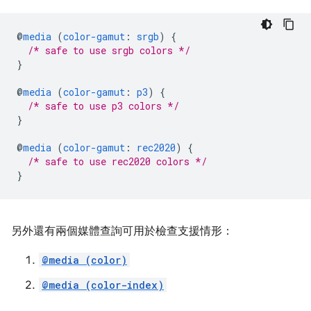
@
media
(
color-gamut
:
srgb
)
{
/* safe to use srgb colors */
}
@
media
(
color-gamut
:
p3
)
{
/* safe to use p3 colors */
}
@
media
(
color-gamut
:
rec2020
)
{
/* safe to use rec2020 colors */
}
另外還有兩個媒體查詢可用於檢查支援情形：
@media (color)
@media (color-index)