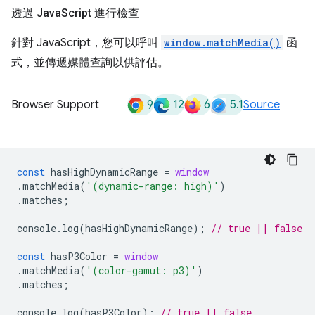
透過 Java
Script 進行檢查
針對 JavaScript，您可以呼叫
window.matchMedia()
函
式，並傳遞媒體查詢以供評估。
9
12
6
5.1
Browser Support
Source
const
hasHighDynamicRange
=
window
.
matchMedia
(
'(dynamic-range: high)'
)
.
matches
;
console
.
log
(
hasHighDynamicRange
);
// true || false
const
hasP3Color
=
window
.
matchMedia
(
'(color-gamut: p3)'
)
.
matches
;
console
.
log
(
hasP3Color
);
// true || false