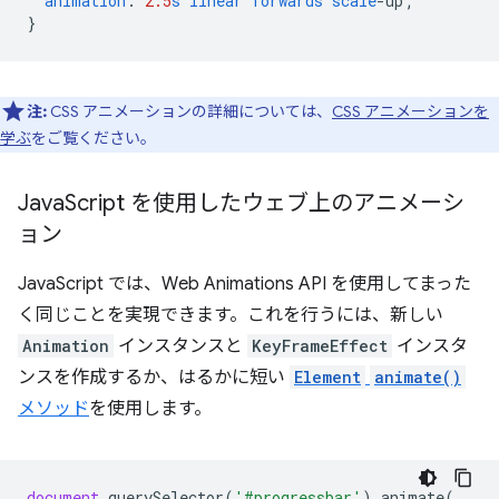
animation
:
2.5
s
linear
forwards
scale
-
up
;
}
注:
CSS アニメーションの詳細については、
CSS アニメーションを
学ぶ
をご覧ください。
Java
Script を使用したウェブ上のアニメーシ
ョン
JavaScript では、Web Animations API を使用してまった
く同じことを実現できます。これを行うには、新しい
Animation
インスタンスと
KeyFrameEffect
インスタ
ンスを作成するか、はるかに短い
Element
animate()
メソッド
を使用します。
document
.
querySelector
(
'#progressbar'
).
animate
(