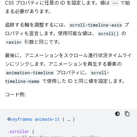
CSS プロパティに任意の ID を設定します。値は
--
で始
まる必要があります。
追跡する軸を調整するには、
scroll-timeline-axis
プ
ロパティも宣言します。使用可能な値は、
scroll()
の
<axis>
引数と同じです。
最後に、アニメーションをスクロール進行状況タイムライ
ンにリンクします。アニメーションを再生する要素の
animation-timeline
プロパティに、
scroll-
timeline-name
で使用した ID と同じ値を設定します。
コード例:
@
keyframes
animate-it
{
…
}
.
scroller
{