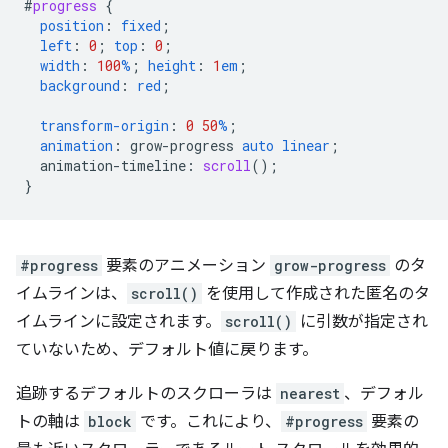
#
progress
{
position
:
fixed
;
left
:
0
;
top
:
0
;
width
:
100
%
;
height
:
1
em
;
background
:
red
;
transform-origin
:
0
50
%
;
animation
:
grow-progress
auto
linear
;
animation-timeline
:
scroll
();
}
#progress
要素のアニメーション
grow-progress
のタ
イムラインは、
scroll()
を使用して作成された匿名のタ
イムラインに設定されます。
scroll()
に引数が指定され
ていないため、デフォルト値に戻ります。
追跡するデフォルトのスクローラは
nearest
、デフォル
トの軸は
block
です。これにより、
#progress
要素の