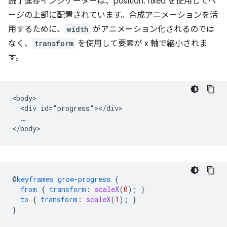
読了進捗インジケーターは、position: fixed を使用してペ
ージの上部に配置されています。合成アニメーションを活
用するために、
width
がアニメーション化されるのでは
なく、
transform
を使用して要素が x 軸で縮小されま
す。
<body>

  <div id="progress"></div>

  …

@
keyframes
grow-progress
{
from
{
transform
:
scaleX
(
0
);
}
to
{
transform
:
scaleX
(
1
);
}
}