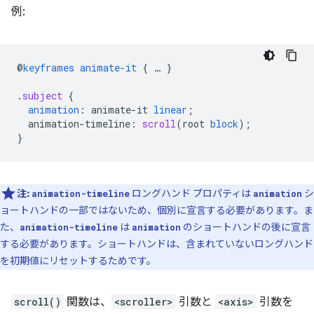
例:
@
keyframes
animate-it
{
…
}
.
subject
{
animation
:
animate-it
linear
;
animation-timeline
:
scroll
(
root
block
);
}
注:
ロングハンド プロパティは
シ
animation-timeline
animation
ョートハンドの一部ではないため、個別に宣言する必要があります。ま
た、
は
のショートハンドの後に宣言
animation-timeline
animation
する必要があります。ショートハンドは、含まれていないロングハンド
を初期値にリセットするためです。
scroll()
関数は、
<scroller>
引数と
<axis>
引数を