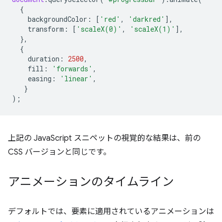
{
backgroundColor
:
[
'red'
,
'darkred'
],
transform
:
[
'scaleX(0)'
,
'scaleX(1)'
],
},
{
duration
:
2500
,
fill
:
'forwards'
,
easing
:
'linear'
,
}
);
上記の JavaScript スニペットの視覚的な結果は、前の
CSS バージョンと同じです。
アニメーションのタイムライン
デフォルトでは、要素に適用されているアニメーションは