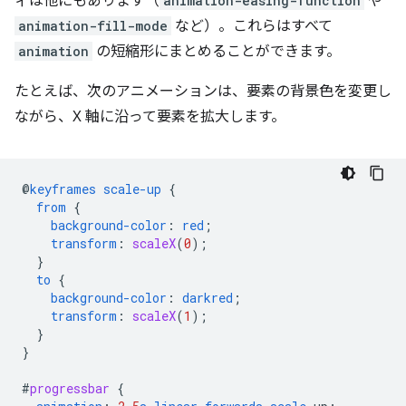
ィは他にもあります（
animation-easing-function
や
animation-fill-mode
など）。これらはすべて
animation
の短縮形にまとめることができます。
たとえば、次のアニメーションは、要素の背景色を変更し
ながら、X 軸に沿って要素を拡大します。
@
keyframes
scale-up
{
from
{
background-color
:
red
;
transform
:
scaleX
(
0
);
}
to
{
background-color
:
darkred
;
transform
:
scaleX
(
1
);
}
}
#
progressbar
{