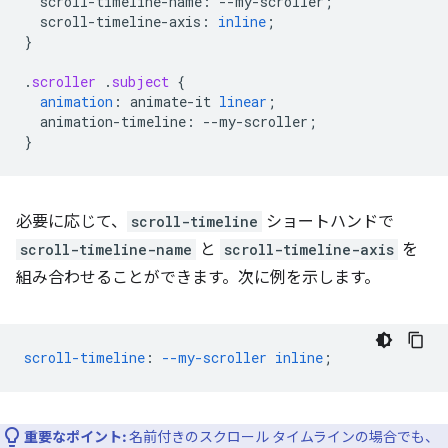
scroll-timeline-name
:
--
my-scroller
;
scroll-timeline-axis
:
inline
;
}
.
scroller
.
subject
{
animation
:
animate-it
linear
;
animation-timeline
:
--
my-scroller
;
}
必要に応じて、
scroll-timeline
ショートハンドで
scroll-timeline-name
と
scroll-timeline-axis
を
組み合わせることができます。次に例を示します。
scroll-timeline
:
--my-scroller
inline
;
重要なポイント:
名前付きのスクロール タイムラインの場合でも、