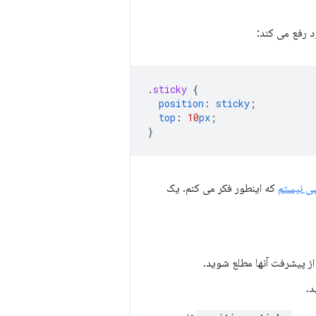
.
sticky
{
position
:
sticky
;
top
:
10
px
;
}
سی نیستم
که اینطور فکر می کنم. یک
از پیشرفت آنها مطلع شوید.