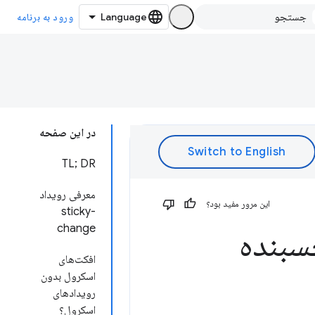
ورود به برنامه
در این صفحه
TL; DR
معرفی رویداد
این مرور مفید بود؟
sticky-
change
افکت‌های
اسکرول بدون
رویدادهای
اسکرول؟