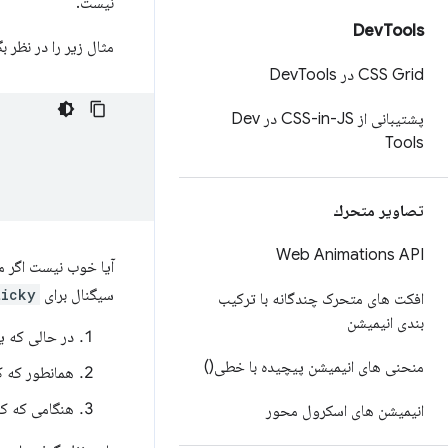
نیست.
Dev
Tools
مثال زیر را در نظر 
CSS Grid در Dev
Tools
پشتیبانی از CSS-in-JS در Dev
Tools
تصاوير متحرك
Web Animations API
آیا خوب نیست اگر م
سیگنال برای
ticky
افکت های متحرک چندگانه با ترکیب
بندی انیمیشن
در حالی که ی
منحنی های انیمیشن پیچیده با خطی()
همانطور که ک
هنگامی که کاربر صفحه 
انیمیشن های اسکرول محور