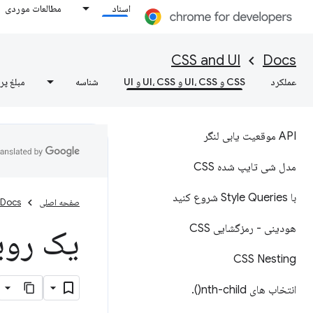
اسناد
مطالعات موردی
CSS and UI
Docs
عملکرد
CSS و UI، CSS و UI، CSS و UI
شناسه
مبلغ پر
API موقعیت یابی لنگر
مدل شی تایپ شده CSS
با Style Queries شروع کنید
صفحه اصلی
Docs
هودینی - رمزگشایی CSS
یک رویداد
CSS Nesting
انتخاب های
nth-child(
)
.