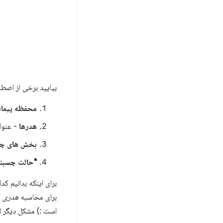
بیایید برخی از اصطلا
محفظه پیما
هدرها
- عنوا
بخش های چس
"حالت چسبند
برای اینکه بدانیم کد
برای محاسبه
هدری
ک
است :) مشکل دیگر 