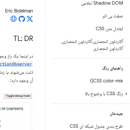
Shadow DOM اعلامی
Eric Bidelman
صفت بی اثر
تعادل متن CSS
TL; DR
آکاردئون انحصاری
,
آکاردئون انحصاری
,
آکاردئون انحصاری
در اینجا یک راز وجو
ctionObserver
راهنمای رنگ
ثابت می‌شوند یا زما
آن وجود دارد:
)
CSS
color-mix(
رنگ CSS با وضوح بالا
چیدمان
طرح بندی جدول شبکه ای CSS