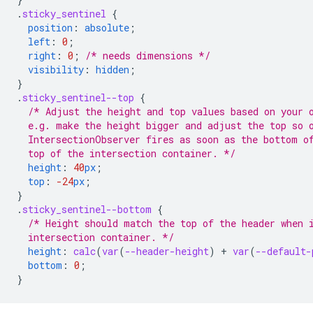
.
sticky_sentinel
{
position
:
absolute
;
left
:
0
;
right
:
0
;
/* needs dimensions */
visibility
:
hidden
;
}
.
sticky_sentinel--top
{
/* Adjust the height and top values based on your 
  e.g. make the height bigger and adjust the top so 
  IntersectionObserver fires as soon as the bottom o
  top of the intersection container. */
height
:
40
px
;
top
:
-24
px
;
}
.
sticky_sentinel--bottom
{
/* Height should match the top of the header when 
  intersection container. */
height
:
calc
(
var
(
--header-height
)
+
var
(
--default-
bottom
:
0
;
}