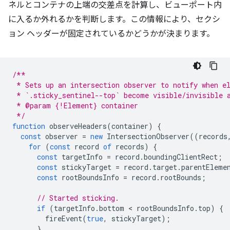
ネルとコンテナの上端の交差点を計算し、ビューポート内
に入るか外れるかを判断します。この情報により、セクシ
ョン ヘッダーが固定されているかどうかが決まります。
/**
 * Sets up an intersection observer to notify when e
 * `.sticky_sentinel--top` become visible/invisible 
 * @param {!Element} container
 */
function
observeHeaders
(
container
)
{
const
observer
=
new
IntersectionObserver
((
records
for
(
const
record
of
records
)
{
const
targetInfo
=
record
.
boundingClientRect
;
const
stickyTarget
=
record
.
target
.
parentEleme
const
rootBoundsInfo
=
record
.
rootBounds
;
// Started sticking.
if
(
targetInfo
.
bottom
 < 
rootBoundsInfo
.
top
)
{
fireEvent
(
true
,
stickyTarget
);
}