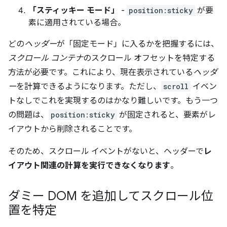
「スティッキー モード」
-
position:sticky
が要
素に適用されている場合。
どの
ヘッダー
が「固定モード」に入るかを把握するには、
スクロール コンテナ
のスクロール オフセットを特定する
方法が必要です。これにより、現在表示されている
ヘッダ
ー
を計算できるようになります。ただし、
scroll
イベン
トなしでこれを実現するのはかなり難しいです。もう一つ
の問題は、
position:sticky
が固定されると、要素がレ
イアウトから削除されることです。
そのため、スクロール イベントがないと、ヘッダーで
レ
イアウト関連の計算を実行できなくなります
。
ダミー DOM を追加してスクロール位
置を特定