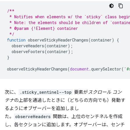
/**
 * Notifies when elements w/ the `sticky` class begi
 * Note: the elements should be children of `contain
 * @param {!Element} container
 */
function
observeStickyHeaderChanges
(
container
)
{
observeHeaders
(
container
);
observeFooters
(
container
);
}
observeStickyHeaderChanges
(
document
.
querySelector
(
'#
次に、
.sticky_sentinel--top
要素が
スクロール コン
テナ
の上部を通過したときに（どちらの方向でも）発動す
るようにオブザーバーを追加しまし
た。
observeHeaders
関数は、上位のセンチネルを作成
し、各セクションに追加します。オブザーバーは、センチ