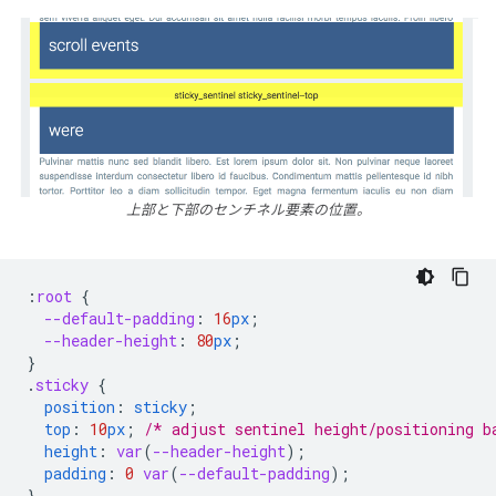
上部と下部のセンチネル要素の位置。
:
root
{
--default-padding
:
16
px
;
--header-height
:
80
px
;
}
.
sticky
{
position
:
sticky
;
top
:
10
px
;
/* adjust sentinel height/positioning b
height
:
var
(
--header-height
);
padding
:
0
var
(
--default-padding
);
}