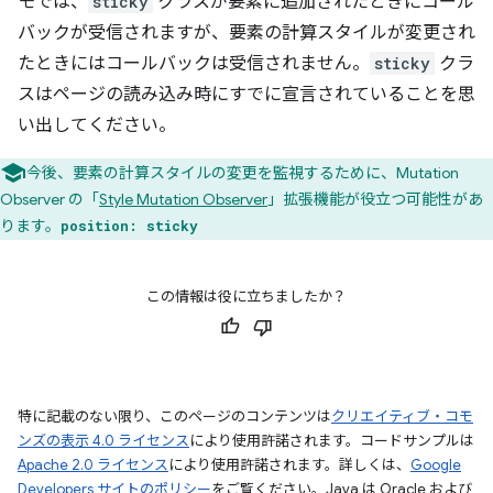
モでは、
sticky
クラスが要素に追加されたときにコール
バックが受信されますが、要素の計算スタイルが変更され
たときにはコールバックは受信されません。
sticky
クラ
スはページの読み込み時にすでに宣言されていることを思
い出してください。
今後、要素の計算スタイルの変更を監視するために、Mutation
Observer の「
Style Mutation Observer
」拡張機能が役立つ可能性があ
ります。
position: sticky
この情報は役に立ちましたか？
特に記載のない限り、このページのコンテンツは
クリエイティブ・コモ
ンズの表示 4.0 ライセンス
により使用許諾されます。コードサンプルは
Apache 2.0 ライセンス
により使用許諾されます。詳しくは、
Google
Developers サイトのポリシー
をご覧ください。Java は Oracle および