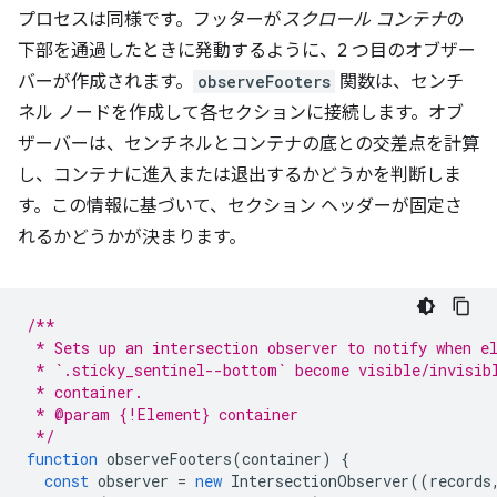
プロセスは同様です。フッターが
スクロール コンテナ
の
下部を通過したときに発動するように、2 つ目のオブザー
バーが作成されます。
observeFooters
関数は、センチ
ネル ノードを作成して各セクションに接続します。オブ
ザーバーは、センチネルとコンテナの底との交差点を計算
し、コンテナに進入または退出するかどうかを判断しま
す。この情報に基づいて、セクション ヘッダーが固定さ
れるかどうかが決まります。
/**
 * Sets up an intersection observer to notify when e
 * `.sticky_sentinel--bottom` become visible/invisib
 * container.
 * @param {!Element} container
 */
function
observeFooters
(
container
)
{
const
observer
=
new
IntersectionObserver
((
records