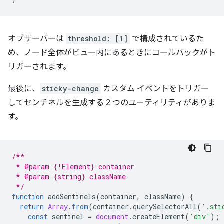
オブザーバーは
threshold: [1]
で構成されているた
め、ノード全体がビュー内にあるときにコールバックがト
リガーされます。
最後に、
sticky-change
カスタム イベントをトリガー
してセンチネルを生成する 2 つのユーティリティがありま
す。
/**
 * @param {!Element} container
 * @param {string} className
 */
function
addSentinels
(
container
,
className
)
{
return
Array
.
from
(
container
.
querySelectorAll
(
'.sti
const
sentinel
=
document
.
createElement
(
'div'
);