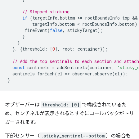
// Stopped sticking.
if
(
targetInfo
.
bottom
>
=
rootBoundsInfo
.
top
targetInfo
.
bottom
 < 
rootBoundsInfo
.
bottom
)
fireEvent
(
false
,
stickyTarget
);
}
}
},
{
threshold
:
[
0
],
root
:
container
});
// Add the top sentinels to each section and attach
const
sentinels
=
addSentinels
(
container
,
'sticky_
sentinels
.
forEach
(
el
=
>
observer
.
observe
(
el
));
}
オブザーバーは
threshold: [0]
で構成されているた
め、センチネルが表示されるとすぐにコールバックがトリ
ガーされます。
下部センサー（
.sticky_sentinel--bottom
）の場合も