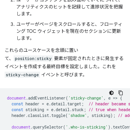
アナリティクスのヒットを記録して進捗状況を把握
します。
ユーザーがページをスクロールすると、フローティ
ング TOC ウィジェットを現在のセクションに更新
します。
これらのユースケースを念頭に置い
て、
position:sticky
要素が固定されたときに発生する
イベントを作成する最終目標を設定しました。これを
sticky-change
イベントと呼びます。
document
.
addEventListener
(
'sticky-change'
,
e
=
>
{
const
header
=
e
.
detail
.
target
;
// header became 
const
sticking
=
e
.
detail
.
stuck
;
// true when head
header
.
classList
.
toggle
(
'shadow'
,
sticking
);
// ad
document
.
querySelector
(
'.who-is-sticking'
).
textCon