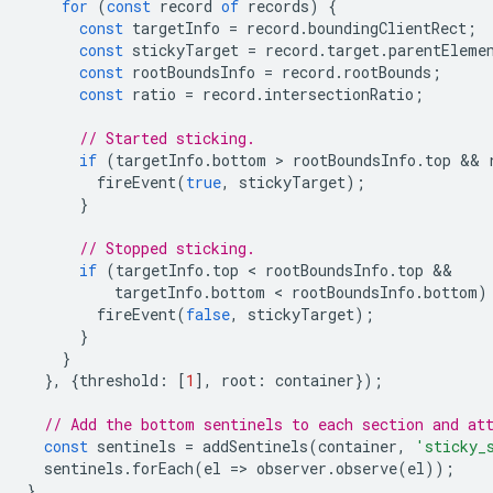
for
(
const
record
of
records
)
{
const
targetInfo
=
record
.
boundingClientRect
;
const
stickyTarget
=
record
.
target
.
parentEleme
const
rootBoundsInfo
=
record
.
rootBounds
;
const
ratio
=
record
.
intersectionRatio
;
// Started sticking.
if
(
targetInfo
.
bottom
 > 
rootBoundsInfo
.
top
 && 
fireEvent
(
true
,
stickyTarget
);
}
// Stopped sticking.
if
(
targetInfo
.
top
 < 
rootBoundsInfo
.
top
targetInfo
.
bottom
 < 
rootBoundsInfo
.
bottom
)
fireEvent
(
false
,
stickyTarget
);
}
}
},
{
threshold
:
[
1
],
root
:
container
});
// Add the bottom sentinels to each section and at
const
sentinels
=
addSentinels
(
container
,
'sticky_
sentinels
.
forEach
(
el
=
>
observer
.
observe
(
el
));
}