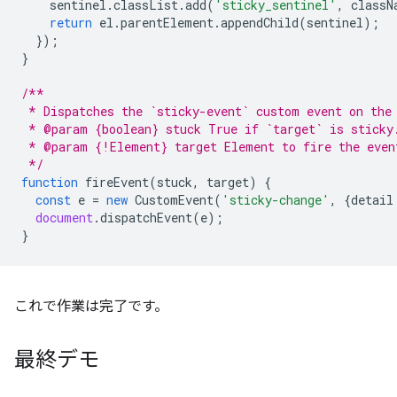
sentinel
.
classList
.
add
(
'sticky_sentinel'
,
classN
return
el
.
parentElement
.
appendChild
(
sentinel
);
});
}
/**
 * Dispatches the `sticky-event` custom event on the
 * @param {boolean} stuck True if `target` is sticky
 * @param {!Element} target Element to fire the even
 */
function
fireEvent
(
stuck
,
target
)
{
const
e
=
new
CustomEvent
(
'sticky-change'
,
{
detail
document
.
dispatchEvent
(
e
);
}
これで作業は完了です。
最終デモ