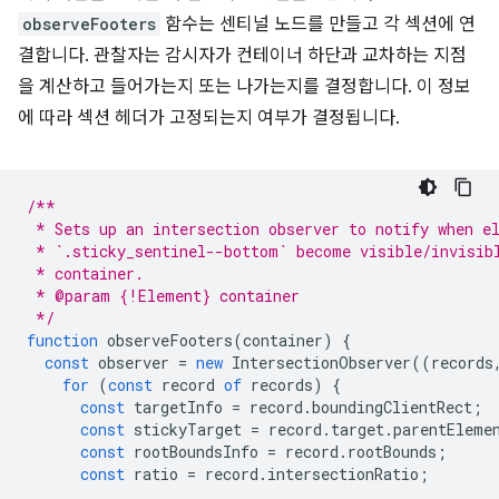
observeFooters
함수는 센티널 노드를 만들고 각 섹션에 연
결합니다. 관찰자는 감시자가 컨테이너 하단과 교차하는 지점
을 계산하고 들어가는지 또는 나가는지를 결정합니다. 이 정보
에 따라 섹션 헤더가 고정되는지 여부가 결정됩니다.
/**
 * Sets up an intersection observer to notify when e
 * `.sticky_sentinel--bottom` become visible/invisib
 * container.
 * @param {!Element} container
 */
function
observeFooters
(
container
)
{
const
observer
=
new
IntersectionObserver
((
records
for
(
const
record
of
records
)
{
const
targetInfo
=
record
.
boundingClientRect
;
const
stickyTarget
=
record
.
target
.
parentEleme
const
rootBoundsInfo
=
record
.
rootBounds
;
const
ratio
=
record
.
intersectionRatio
;