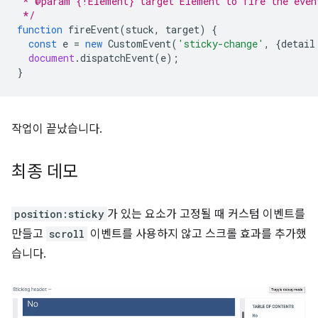
 * @param {!Element} target Element to fire the even
 */
function
fireEvent
(
stuck
,
target
)
{
const
e
=
new
CustomEvent
(
'sticky-change'
,
{
detail
document
.
dispatchEvent
(
e
);
}
작업이 끝났습니다.
최종 데모
position:sticky
가 있는 요소가 고정될 때 커스텀 이벤트를
만들고
scroll
이벤트를 사용하지 않고 스크롤 효과를 추가했
습니다.