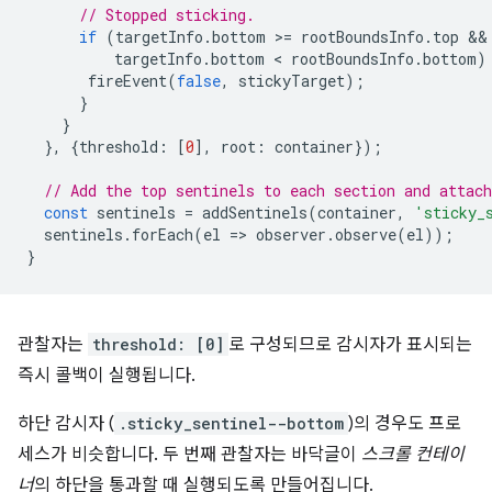
// Stopped sticking.
if
(
targetInfo
.
bottom
>
=
rootBoundsInfo
.
top
targetInfo
.
bottom
 < 
rootBoundsInfo
.
bottom
)
fireEvent
(
false
,
stickyTarget
);
}
}
},
{
threshold
:
[
0
],
root
:
container
});
// Add the top sentinels to each section and attach
const
sentinels
=
addSentinels
(
container
,
'sticky_
sentinels
.
forEach
(
el
=
>
observer
.
observe
(
el
));
}
관찰자는
threshold: [0]
로 구성되므로 감시자가 표시되는
즉시 콜백이 실행됩니다.
하단 감시자 (
.sticky_sentinel--bottom
)의 경우도 프로
세스가 비슷합니다. 두 번째 관찰자는 바닥글이
스크롤 컨테이
너
의 하단을 통과할 때 실행되도록 만들어집니다.