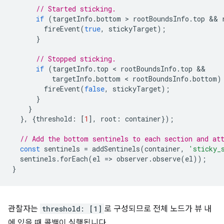
// Started sticking.
if
(
targetInfo
.
bottom
 > 
rootBoundsInfo
.
top
 && 
fireEvent
(
true
,
stickyTarget
);
}
// Stopped sticking.
if
(
targetInfo
.
top
 < 
rootBoundsInfo
.
top
targetInfo
.
bottom
 < 
rootBoundsInfo
.
bottom
)
fireEvent
(
false
,
stickyTarget
);
}
}
},
{
threshold
:
[
1
],
root
:
container
});
// Add the bottom sentinels to each section and at
const
sentinels
=
addSentinels
(
container
,
'sticky_
sentinels
.
forEach
(
el
=
>
observer
.
observe
(
el
));
}
관찰자는
threshold: [1]
로 구성되므로 전체 노드가 뷰 내
에 있을 때 콜백이 실행됩니다.