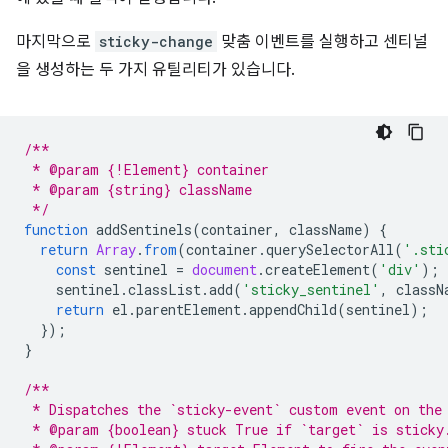
마지막으로
sticky-change
맞춤 이벤트를 실행하고 센티널
을 생성하는 두 가지 유틸리티가 있습니다.
/**
 * @param {!Element} container
 * @param {string} className
 */
function
addSentinels
(
container
,
className
)
{
return
Array
.
from
(
container
.
querySelectorAll
(
'.sti
const
sentinel
=
document
.
createElement
(
'div'
);
sentinel
.
classList
.
add
(
'sticky_sentinel'
,
classN
return
el
.
parentElement
.
appendChild
(
sentinel
);
});
}
/**
 * Dispatches the `sticky-event` custom event on the
 * @param {boolean} stuck True if `target` is sticky