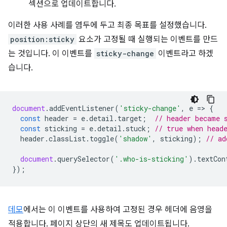
섹션으로 업데이트합니다.
이러한 사용 사례를 염두에 두고 최종 목표를 설정했습니다.
position:sticky
요소가 고정될 때 실행되는 이벤트를 만드
는 것입니다. 이 이벤트를
sticky-change
이벤트라고 하겠
습니다.
document
.
addEventListener
(
'sticky-change'
,
e
=
>
{
const
header
=
e
.
detail
.
target
;
// header became 
const
sticking
=
e
.
detail
.
stuck
;
// true when head
header
.
classList
.
toggle
(
'shadow'
,
sticking
);
// ad
document
.
querySelector
(
'.who-is-sticking'
).
textCon
});
데모
에서는 이 이벤트를 사용하여 고정된 경우 헤더에 음영을
적용합니다. 페이지 상단의 새 제목도 업데이트됩니다.