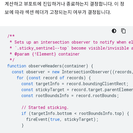
계산하고 뷰포트에 진입하거나 종료하는지 결정합니다. 이 정
보에 따라 섹션 헤더가 고정되는지 여부가 결정됩니다.
/**
 * Sets up an intersection observer to notify when e
 * `.sticky_sentinel--top` become visible/invisible 
 * @param {!Element} container
 */
function
observeHeaders
(
container
)
{
const
observer
=
new
IntersectionObserver
((
records
for
(
const
record
of
records
)
{
const
targetInfo
=
record
.
boundingClientRect
;
const
stickyTarget
=
record
.
target
.
parentEleme
const
rootBoundsInfo
=
record
.
rootBounds
;
// Started sticking.
if
(
targetInfo
.
bottom
 < 
rootBoundsInfo
.
top
)
{
fireEvent
(
true
,
stickyTarget
);
}