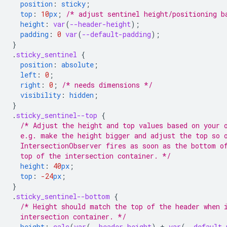
position
:
sticky
;
top
:
10
px
;
/* adjust sentinel height/positioning b
height
:
var
(
--header-height
);
padding
:
0
var
(
--default-padding
);
}
.
sticky_sentinel
{
position
:
absolute
;
left
:
0
;
right
:
0
;
/* needs dimensions */
visibility
:
hidden
;
}
.
sticky_sentinel--top
{
/* Adjust the height and top values based on your 
  e.g. make the height bigger and adjust the top so 
  IntersectionObserver fires as soon as the bottom o
  top of the intersection container. */
height
:
40
px
;
top
:
-24
px
;
}
.
sticky_sentinel--bottom
{
/* Height should match the top of the header when 
  intersection container. */
height
:
calc
(
var
(
--header-height
)
+
var
(
--default-