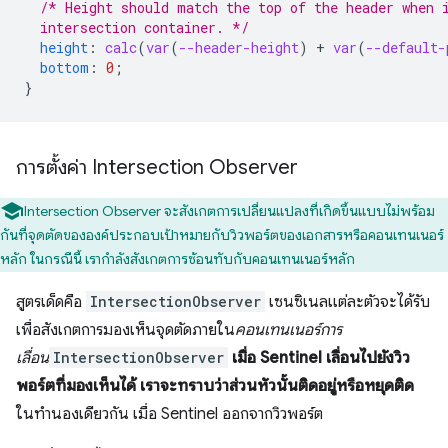
/* Height should match the top of the header when 
  intersection container. */
height
:
calc
(
var
(
--header-height
)
+
var
(
--default-
bottom
:
0
;
}
การตั้งค่า Intersection Observer
Intersection Observer จะสังเกตการเปลี่ยนแปลงที่เกิดขึ้นแบบไม่พร้อม
กันที่จุดตัดขององค์ประกอบเป้าหมายกับวิวพอร์ตของเอกสารหรือคอนเทนเนอร์
หลัก ในกรณีนี้ เรากำลังสังเกตการซ้อนทับกับคอนเทนเนอร์หลัก
สูตรเด็ดคือ
IntersectionObserver
เซนซิเนลแต่ละตัวจะได้รับ
เพื่อสังเกตการมองเห็นจุดตัดภายใน
คอนเทนเนอร์การ
เลื่อน
IntersectionObserver
เมื่อ Sentinel เลื่อนไปยังวิว
พอร์ตที่มองเห็นได้ เราจะทราบว่าส่วนหัวนั้นติดอยู่หรือหยุดติด
ในทํานองเดียวกัน เมื่อ Sentinel ออกจากวิวพอร์ต