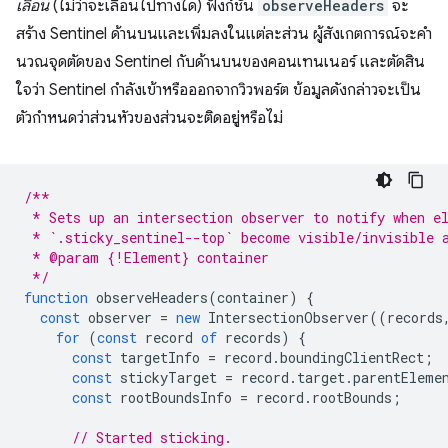
เลื่อน
(ไม่ว่าจะเลื่อนไปทางใด) ฟังก์ชัน
observeHeaders
จะ
สร้าง Sentinel ด้านบนและเพิ่มลงในแต่ละส่วน ผู้สังเกตการณ์จะคํา
นวณจุดตัดของ Sentinel กับด้านบนของคอนเทนเนอร์ และตัดสิน
ใจว่า Sentinel กำลังเข้าหรือออกจากวิวพอร์ต ข้อมูลดังกล่าวจะเป็น
ตัวกำหนดว่าส่วนหัวของส่วนจะติดอยู่หรือไม่
/**
 * Sets up an intersection observer to notify when e
 * `.sticky_sentinel--top` become visible/invisible 
 * @param {!Element} container
 */
function
observeHeaders
(
container
)
{
const
observer
=
new
IntersectionObserver
((
records
for
(
const
record
of
records
)
{
const
targetInfo
=
record
.
boundingClientRect
;
const
stickyTarget
=
record
.
target
.
parentEleme
const
rootBoundsInfo
=
record
.
rootBounds
;
// Started sticking.