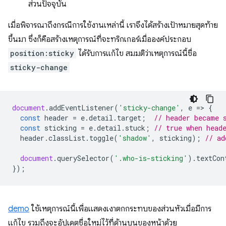
ส่วนปัจจุบัน
เมื่อพิจารณาถึงกรณีการใช้งานเหล่านี้ เราจึงได้สร้างเป้าหมายสุดท้าย
ขึ้นมา ซึ่งก็คือสร้างเหตุการณ์ที่จะทริกเกอร์เมื่อองค์ประกอบ
position:sticky
ได้รับการแก้ไข สมมติว่าเหตุการณ์นี้ชื่อ
sticky-change
document
.
addEventListener
(
'sticky-change'
,
e
=
>
{
const
header
=
e
.
detail
.
target
;
// header became 
const
sticking
=
e
.
detail
.
stuck
;
// true when head
header
.
classList
.
toggle
(
'shadow'
,
sticking
);
// ad
document
.
querySelector
(
'.who-is-sticking'
).
textCon
});
demo
ใช้เหตุการณ์นี้เพื่อแสดงเงาตกกระทบของส่วนหัวเมื่อมีการ
แก้ไข รวมถึงจะอัปเดตชื่อใหม่ไว้ที่ด้านบนของหน้าด้วย