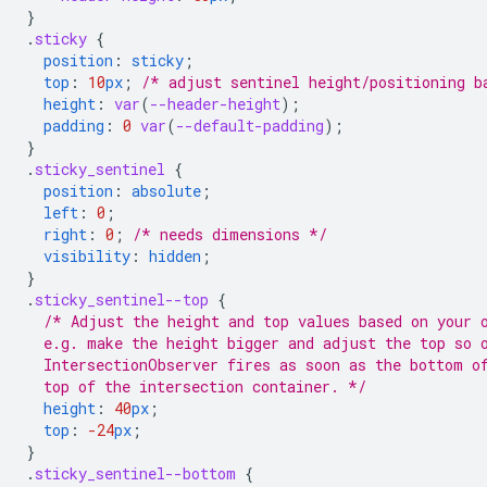
}
.
sticky
{
position
:
sticky
;
top
:
10
px
;
/* adjust sentinel height/positioning b
height
:
var
(
--header-height
);
padding
:
0
var
(
--default-padding
);
}
.
sticky_sentinel
{
position
:
absolute
;
left
:
0
;
right
:
0
;
/* needs dimensions */
visibility
:
hidden
;
}
.
sticky_sentinel--top
{
/* Adjust the height and top values based on your 
  e.g. make the height bigger and adjust the top so 
  IntersectionObserver fires as soon as the bottom o
  top of the intersection container. */
height
:
40
px
;
top
:
-24
px
;
}
.
sticky_sentinel--bottom
{