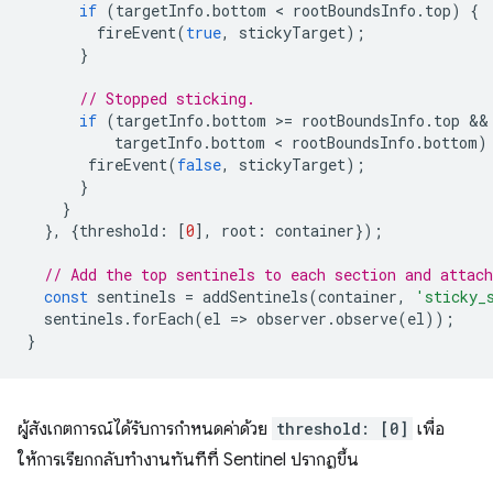
if
(
targetInfo
.
bottom
 < 
rootBoundsInfo
.
top
)
{
fireEvent
(
true
,
stickyTarget
);
}
// Stopped sticking.
if
(
targetInfo
.
bottom
>
=
rootBoundsInfo
.
top
targetInfo
.
bottom
 < 
rootBoundsInfo
.
bottom
)
fireEvent
(
false
,
stickyTarget
);
}
}
},
{
threshold
:
[
0
],
root
:
container
});
// Add the top sentinels to each section and attach
const
sentinels
=
addSentinels
(
container
,
'sticky_
sentinels
.
forEach
(
el
=
>
observer
.
observe
(
el
));
}
ผู้สังเกตการณ์ได้รับการกําหนดค่าด้วย
threshold: [0]
เพื่อ
ให้การเรียกกลับทํางานทันทีที่ Sentinel ปรากฏขึ้น