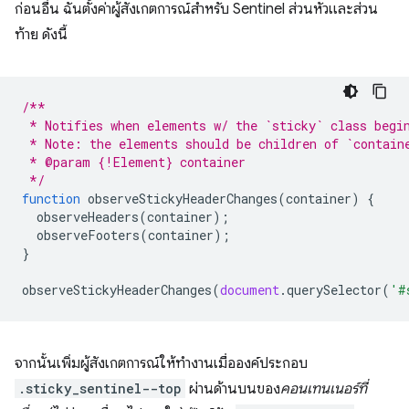
ก่อนอื่น ฉันตั้งค่าผู้สังเกตการณ์สำหรับ Sentinel ส่วนหัวและส่วน
ท้าย ดังนี้
/**
 * Notifies when elements w/ the `sticky` class begi
 * Note: the elements should be children of `contain
 * @param {!Element} container
 */
function
observeStickyHeaderChanges
(
container
)
{
observeHeaders
(
container
);
observeFooters
(
container
);
}
observeStickyHeaderChanges
(
document
.
querySelector
(
'#
จากนั้นเพิ่มผู้สังเกตการณ์ให้ทํางานเมื่อองค์ประกอบ
.sticky_sentinel--top
ผ่านด้านบนของ
คอนเทนเนอร์ที่