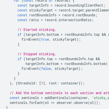
for
(
const
record
of
records
)
{
const
targetInfo
=
record
.
boundingClientRect
;
const
stickyTarget
=
record
.
target
.
parentEleme
const
rootBoundsInfo
=
record
.
rootBounds
;
const
ratio
=
record
.
intersectionRatio
;
// Started sticking.
if
(
targetInfo
.
bottom
 > 
rootBoundsInfo
.
top
 && 
fireEvent
(
true
,
stickyTarget
);
}
// Stopped sticking.
if
(
targetInfo
.
top
 < 
rootBoundsInfo
.
top
targetInfo
.
bottom
 < 
rootBoundsInfo
.
bottom
)
fireEvent
(
false
,
stickyTarget
);
}
}
},
{
threshold
:
[
1
],
root
:
container
});
// Add the bottom sentinels to each section and at
const
sentinels
=
addSentinels
(
container
,
'sticky_
sentinels
.
forEach
(
el
=
>
observer
.
observe
(
el
));
}