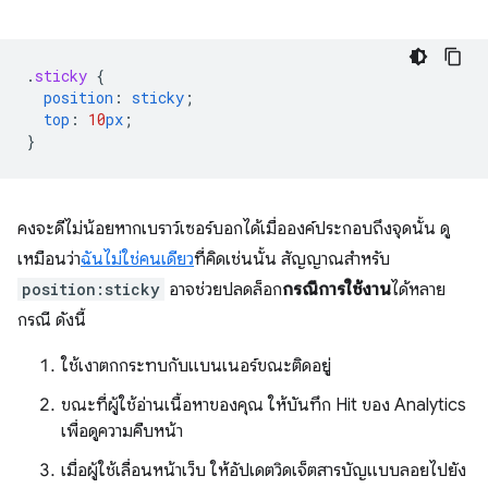
.
sticky
{
position
:
sticky
;
top
:
10
px
;
}
คงจะดีไม่น้อยหากเบราว์เซอร์บอกได้เมื่อองค์ประกอบถึงจุดนั้น ดู
เหมือนว่า
ฉันไม่ใช่คนเดียว
ที่คิดเช่นนั้น สัญญาณสำหรับ
position:sticky
อาจช่วยปลดล็อก
กรณีการใช้งาน
ได้หลาย
กรณี ดังนี้
ใช้เงาตกกระทบกับแบนเนอร์ขณะติดอยู่
ขณะที่ผู้ใช้อ่านเนื้อหาของคุณ ให้บันทึก Hit ของ Analytics
เพื่อดูความคืบหน้า
เมื่อผู้ใช้เลื่อนหน้าเว็บ ให้อัปเดตวิดเจ็ตสารบัญแบบลอยไปยัง