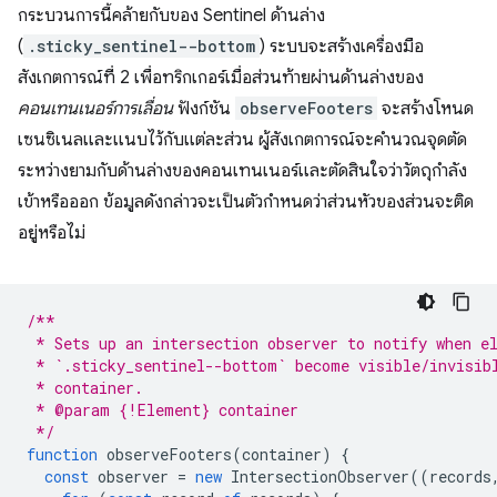
กระบวนการนี้คล้ายกับของ Sentinel ด้านล่าง
(
.sticky_sentinel--bottom
) ระบบจะสร้างเครื่องมือ
สังเกตการณ์ที่ 2 เพื่อทริกเกอร์เมื่อส่วนท้ายผ่านด้านล่างของ
คอนเทนเนอร์การเลื่อน
ฟังก์ชัน
observeFooters
จะสร้างโหนด
เซนซิเนลและแนบไว้กับแต่ละส่วน ผู้สังเกตการณ์จะคํานวณจุดตัด
ระหว่างยามกับด้านล่างของคอนเทนเนอร์และตัดสินใจว่าวัตถุกำลัง
เข้าหรือออก ข้อมูลดังกล่าวจะเป็นตัวกำหนดว่าส่วนหัวของส่วนจะติด
อยู่หรือไม่
/**
 * Sets up an intersection observer to notify when e
 * `.sticky_sentinel--bottom` become visible/invisib
 * container.
 * @param {!Element} container
 */
function
observeFooters
(
container
)
{
const
observer
=
new
IntersectionObserver
((
records