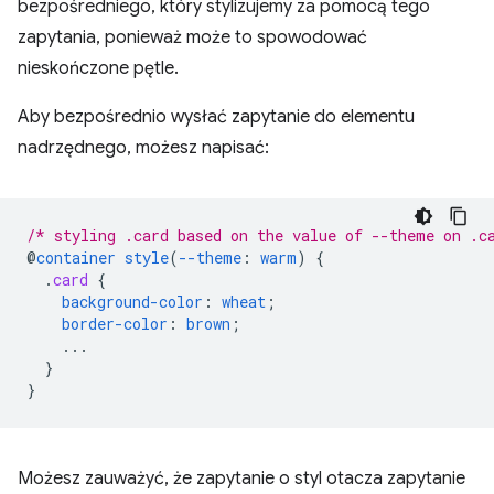
bezpośredniego, który stylizujemy za pomocą tego
zapytania, ponieważ może to spowodować
nieskończone pętle.
Aby bezpośrednio wysłać zapytanie do elementu
nadrzędnego, możesz napisać:
/* styling .card based on the value of --theme on .c
@
container
style
(
--theme
:
warm
)
{
.
card
{
background-color
:
wheat
;
border-color
:
brown
;
...
}
}
Możesz zauważyć, że zapytanie o styl otacza zapytanie