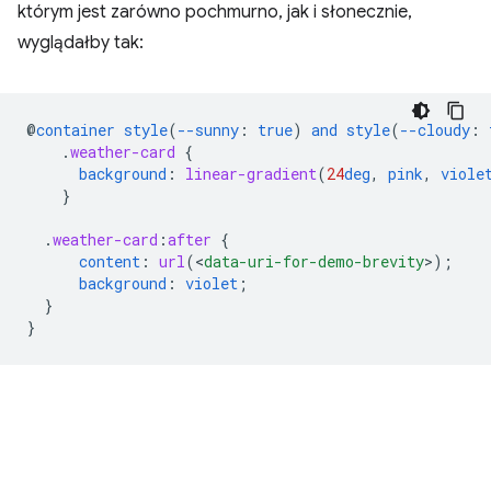
którym jest zarówno pochmurno, jak i słonecznie,
wyglądałby tak:
@
container
style
(
--sunny
:
true
)
and
style
(
--cloudy
:
.
weather-card
{
background
:
linear-gradient
(
24
deg
,
pink
,
viole
}
.
weather-card
:
after
{
content
:
url
(
<
data-uri-for-demo-brevity
>
);
background
:
violet
;
}
}