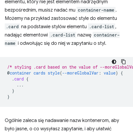
elementu, który nie jest elementem nadrzędnym
bezpośrednim, musisz nadać mu
container-name
.
Możemy na przykład zastosować style do elementu
.card
na podstawie stylów elementu
.card-list
,
nadając elementowi
.card-list
nazwę
container-
name
i odwołując się do niej w zapytaniu o styl.
/* styling .card based on the value of --moreGlobalV
@
container
cards
style
(
--moreGlobalVar
:
value
)
{
.
card
{
...
}
}
Ogólnie zaleca się nadawanie nazw kontenerom, aby
było jasne, o co wysyłasz zapytanie, i aby ułatwić