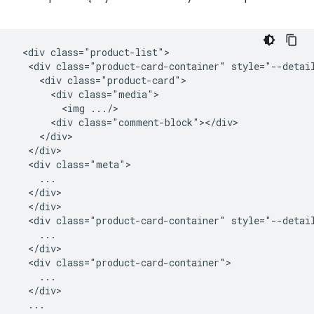
 <div class="product-list">

  <div class="product-card-container" style="--detail
    <div class="product-card">

      <div class="media">

        <img .../>

      <div class="comment-block"></div>

    </div>

  </div>

  <div class="meta">

    ...

  </div>

  </div>

  <div class="product-card-container" style="--detail
    ...

  </div>

  <div class="product-card-container">

    ...

  </div>

  ...
