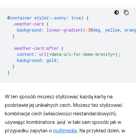
@
container
style
(
--sunny
:
true
)
{
.
weather-card
{
background
:
linear-gradient
(
-30
deg
,
yellow
,
oran
}
.
weather-card
:
after
{
content
:
url
(
<
data-uri-for-demo-brevity
>
);
background
:
gold
;
}
}
W ten sposób możesz stylizować każdą kartę na
podstawie jej unikalnych cech. Możesz też stylizować
kombinacje cech (właściwości niestandardowych),
używając kombinatora
and
w taki sam sposób jak w
przypadku zapytań o
multimedia
. Na przykład dzień, w