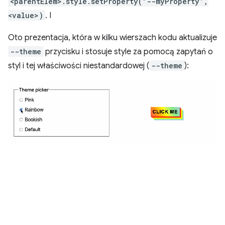
<parentElem>.style.setProperty('--myProperty’,
<value>)
. I
Oto prezentacja, która w kilku wierszach kodu aktualizuje
--theme
przycisku i stosuje style za pomocą zapytań o
styl i tej właściwości niestandardowej (
--theme
):