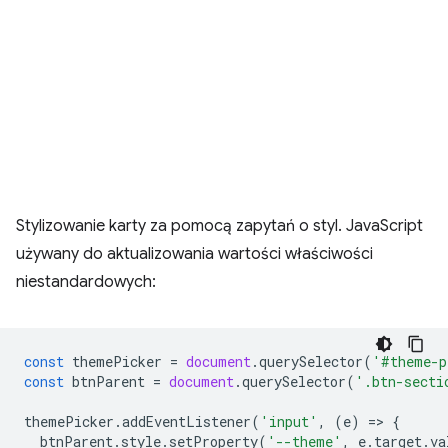
Stylizowanie karty za pomocą zapytań o styl. JavaScript
używany do aktualizowania wartości właściwości
niestandardowych:
const
themePicker
=
document
.
querySelector
(
'#theme-p
const
btnParent
=
document
.
querySelector
(
'.btn-secti
themePicker
.
addEventListener
(
'input'
,
(
e
)
=
>
{
btnParent
.
style
.
setProperty
(
'--theme'
,
e
.
target
.
va