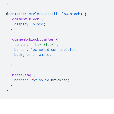
}
@
container
style
(
--detail
:
low-stock
)
{
.
comment-block
{
display
:
block
;
}
.
comment-block
::
after
{
content
:
'Low Stock'
;
border
:
1
px
solid
currentColor
;
background
:
white
;
...
}
.
media-img
{
border
:
2
px
solid
brickred
;
}
}