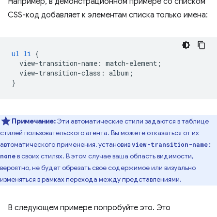
Например, в демонстрационном примере со списком
CSS-код добавляет к элементам списка только имена:
ul
li
{
view-transition-name
:
match-element
;
view-transition-class
:
album
;
}
Примечание:
Эти автоматические стили задаются в таблице
стилей пользовательского агента. Вы можете отказаться от их
автоматического применения, установив
view-transition-name:
в своих стилях. В этом случае ваша область видимости,
none
вероятно, не будет обрезать свое содержимое или визуально
изменяться в рамках перехода между представлениями.
В следующем примере попробуйте это. Это