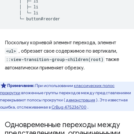
     │  ├─ li

     │  ├─ li

     │  └─ li

Поскольку корневой элемент перехода, элемент
<ul>
, обрезает свое содержимое по вертикали,
::view-transition-group-children(root)
также
автоматически применяет обрезку.
Примечание:
При использовании
классических полос
прокрутки
вложенные группы переходов между представлениями
перекрывают полосы прокрутки (
демонстрация
). Это известная
ошибка, отслеживаемая в
CrBug 475236700
.
Одновременные переходы между
представлениями
,
ограниченными