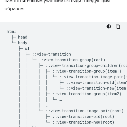
самостоятельным участием выглядит следующим
образом:
html

  ├─ head

  └─ body

     ├─ ul

     │  ├─ ::view-transition

     │  │  └─ ::view-transition-group(root)

     │  │     ├─ ::view-transition-group-children(roo
     │  │     │  ├─ ::view-transition-group(item1)

     │  │     │  │  └─ ::view-transition-image-pair(i
     │  │     │  │     ├─ ::view-transition-old(item1
     │  │     │  │     └─ ::view-transition-new(item1
     │  │     │  ├─ ::view-transition-group(item2)

     │  │     │  │  └─ …

     │  │     │  …

     │  │     └─ ::view-transition-image-pair(root)

     │  │        ├─ ::view-transition-old(root)

     │  │        └─ ::view-transition-new(root)
