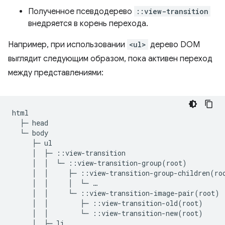
Полученное псевдодерево
::view-transition
внедряется в корень перехода.
Например, при использовании
<ul>
дерево DOM
выглядит следующим образом, пока активен переход
между представлениями:
html

  ├─ head

  └─ body

     ├─ ul

     │  ├─ ::view-transition

     │  │  └─ ::view-transition-group(root)

     │  │     ├─ ::view-transition-group-children(roo
     │  │     │  └─ …

     │  │     └─ ::view-transition-image-pair(root)

     │  │        ├─ ::view-transition-old(root)

     │  │        └─ ::view-transition-new(root)

     │  ├─ li
