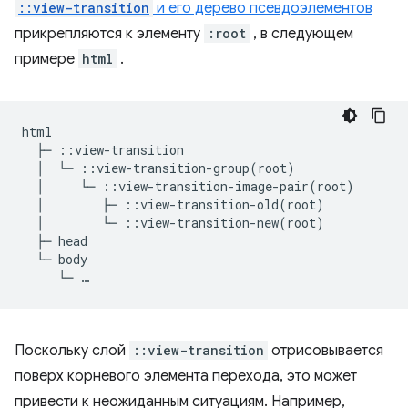
::view-transition
и его дерево псевдоэлементов
прикрепляются к элементу
:root
, в следующем
примере
html
.
html

  ├─ ::view-transition

  │  └─ ::view-transition-group(root)

  │     └─ ::view-transition-image-pair(root)

  │        ├─ ::view-transition-old(root)

  │        └─ ::view-transition-new(root)

  ├─ head

  └─ body

Поскольку слой
::view-transition
отрисовывается
поверх корневого элемента перехода, это может
привести к неожиданным ситуациям. Например,