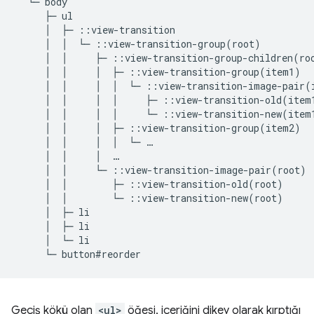
  └─ body

     ├─ ul

     │  ├─ ::view-transition

     │  │  └─ ::view-transition-group(root)

     │  │     ├─ ::view-transition-group-children(roo
     │  │     │  ├─ ::view-transition-group(item1)

     │  │     │  │  └─ ::view-transition-image-pair(i
     │  │     │  │     ├─ ::view-transition-old(item1
     │  │     │  │     └─ ::view-transition-new(item1
     │  │     │  ├─ ::view-transition-group(item2)

     │  │     │  │  └─ …

     │  │     │  …

     │  │     └─ ::view-transition-image-pair(root)

     │  │        ├─ ::view-transition-old(root)

     │  │        └─ ::view-transition-new(root)

     │  ├─ li

     │  ├─ li

     │  └─ li

Geçiş kökü olan
<ul>
öğesi, içeriğini dikey olarak kırptığı