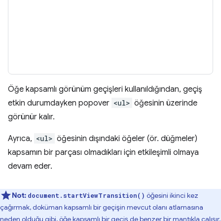
Öğe kapsamlı görünüm geçişleri kullanıldığından, geçiş
etkin durumdayken popover
<ul>
öğesinin üzerinde
görünür kalır.
Ayrıca,
<ul>
öğesinin dışındaki öğeler (ör. düğmeler)
kapsamın bir parçası olmadıkları için etkileşimli olmaya
devam eder.
Not:
öğesini ikinci kez
document.startViewTransition()
çağırmak, doküman kapsamlı bir geçişin mevcut olanı atlamasına
neden olduğu gibi, öğe kapsamlı bir geçiş de benzer bir mantıkla çalışır.