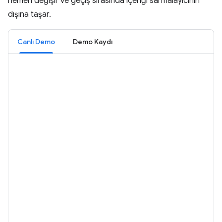
hemen değişir ve geçiş sırasında içeriği sarmalayıcının
dışına taşar.
Canlı Demo
Demo Kaydı