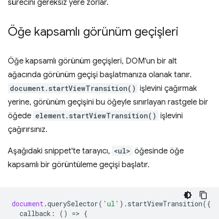
sürecini gereksiz yere zorlar.
Öğe kapsamlı görünüm geçişleri
Öğe kapsamlı görünüm geçişleri, DOM'un bir alt
ağacında görünüm geçişi başlatmanıza olanak tanır.
document.startViewTransition()
işlevini çağırmak
yerine, görünüm geçişini bu öğeyle sınırlayan rastgele bir
öğede
element.startViewTransition()
işlevini
çağırırsınız.
Aşağıdaki snippet'te tarayıcı,
<ul>
öğesinde öğe
kapsamlı bir görüntüleme geçişi başlatır.
document
.
querySelector
(
'ul'
).
startViewTransition
({
callback
:
()
=
>
{