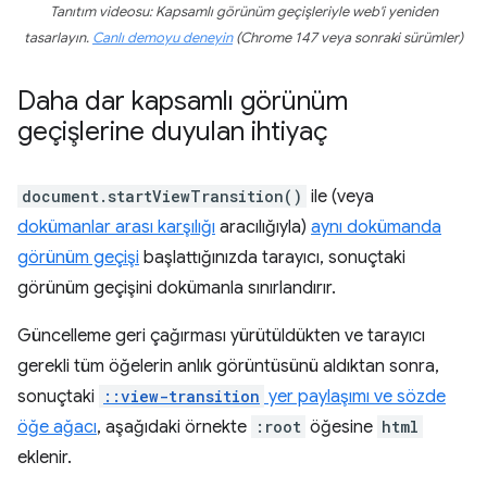
Tanıtım videosu: Kapsamlı görünüm geçişleriyle web'i yeniden
tasarlayın.
Canlı demoyu deneyin
(Chrome 147 veya sonraki sürümler)
Daha dar kapsamlı görünüm
geçişlerine duyulan ihtiyaç
document.startViewTransition()
ile (veya
dokümanlar arası karşılığı
aracılığıyla)
aynı dokümanda
görünüm geçişi
başlattığınızda tarayıcı, sonuçtaki
görünüm geçişini dokümanla sınırlandırır.
Güncelleme geri çağırması yürütüldükten ve tarayıcı
gerekli tüm öğelerin anlık görüntüsünü aldıktan sonra,
sonuçtaki
::view-transition
yer paylaşımı ve sözde
öğe ağacı
, aşağıdaki örnekte
:root
öğesine
html
eklenir.