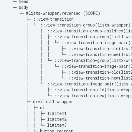
  ├─ head

  └─ body

     └─ #lists-wrapper.reversed (SCOPE)

        ├─ ::view-transition

        │  └─ ::view-transition-group(lists-wrapper)

        │     ├─ ::view-transition-group-children(lis
        │     │  ├─ ::view-transition-group(list1-wra
        │     │  │  └─ ::view-transition-image-pair(l
        │     │  │     ├─ ::view-transition-old(list1
        │     │  │     └─ ::view-transition-new(list1
        │     │  └─ ::view-transition-group(list2-wra
        │     │     └─ ::view-transition-image-pair(l
        │     │        ├─ ::view-transition-old(list2
        │     │        └─ ::view-transition-new(list2
        │     └─ ::view-transition-image-pair(lists-w
        │        ├─ ::view-transition-old(lists-wrapp
        │        └─ ::view-transition-new(lists-wrapp
        ├─ div#list1-wrapper

        │  ├─ ul

        │  │  ├─ li#item1

        │  │  ├─ li#item2

        │  │  └─ li#item3

        │  └─ button.reorder
