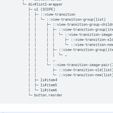
        └─ div#list2-wrapper

           ├─ ul (SCOPE)

           │  ├─ ::view-transition

           │  │  └─ ::view-transition-group(list)

           │  │     ├─ ::view-transition-group-childr
           │  │     │  ├─ ::view-transition-group(ite
           │  │     │  │  └─ ::view-transition-image-
           │  │     │  │     ├─ ::view-transition-old
           │  │     │  │     └─ ::view-transition-new
           │  │     │  ├─ ::view-transition-group(ite
           │  │     │  │  └─ …

           │  │     │  …

           │  │     └─ ::view-transition-image-pair(l
           │  │        ├─ ::view-transition-old(list)
           │  │        └─ ::view-transition-new(list)
           │  ├─ li#item4

           │  ├─ li#item5

           │  └─ li#item6
