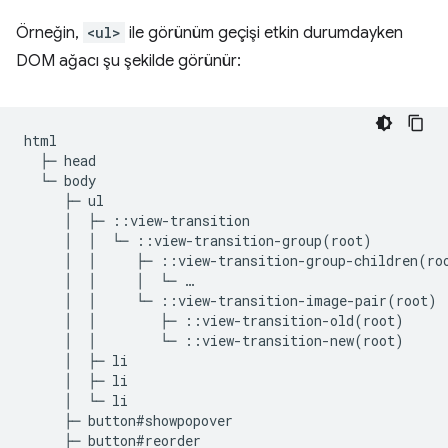
Örneğin,
<ul>
ile görünüm geçişi etkin durumdayken
DOM ağacı şu şekilde görünür:
html

  ├─ head

  └─ body

     ├─ ul

     │  ├─ ::view-transition

     │  │  └─ ::view-transition-group(root)

     │  │     ├─ ::view-transition-group-children(roo
     │  │     │  └─ …

     │  │     └─ ::view-transition-image-pair(root)

     │  │        ├─ ::view-transition-old(root)

     │  │        └─ ::view-transition-new(root)

     │  ├─ li

     │  ├─ li

     │  └─ li

     ├─ button#showpopover

     ├─ button#reorder
