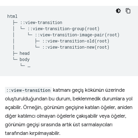
html

  ├─ ::view-transition

  │  └─ ::view-transition-group(root)

  │     └─ ::view-transition-image-pair(root)

  │        ├─ ::view-transition-old(root)

  │        └─ ::view-transition-new(root)

  ├─ head

  └─ body

::view-transition
katmanı geçiş kökünün üzerinde
oluşturulduğundan bu durum, beklenmedik durumlara yol
açabilir. Örneğin, görünüm geçişine katılan öğeler, aniden
diğer katılımcı olmayan öğelerle çakışabilir veya öğeler,
görünüm geçişi sırasında artık üst sarmalayıcıları
tarafından kırpılmayabilir.