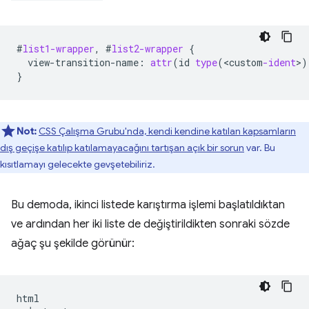
#
list1-wrapper
,
#
list2-wrapper
{
view-transition-name
:
attr
(
id
type
(
<
custom
-ident
>
)
}
Not:
CSS Çalışma Grubu'nda, kendi kendine katılan kapsamların
dış geçişe katılıp katılamayacağını tartışan açık bir sorun
var. Bu
kısıtlamayı gelecekte gevşetebiliriz.
Bu demoda, ikinci listede karıştırma işlemi başlatıldıktan
ve ardından her iki liste de değiştirildikten sonraki sözde
ağaç şu şekilde görünür:
html
