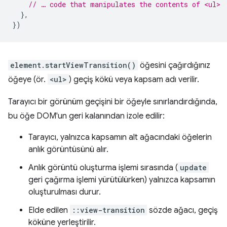
// … code that manipulates the contents of <ul>
},
})
element.startViewTransition()
öğesini çağırdığınız
öğeye (ör.
<ul>
) geçiş kökü veya kapsam adı verilir.
Tarayıcı bir görünüm geçişini bir öğeyle sınırlandırdığında,
bu öğe DOM'un geri kalanından izole edilir:
Tarayıcı, yalnızca kapsamın alt ağacındaki öğelerin
anlık görüntüsünü alır.
Anlık görüntü oluşturma işlemi sırasında (
update
geri çağırma işlemi yürütülürken) yalnızca kapsamın
oluşturulması durur.
Elde edilen
::view-transition
sözde ağacı, geçiş
köküne yerleştirilir.